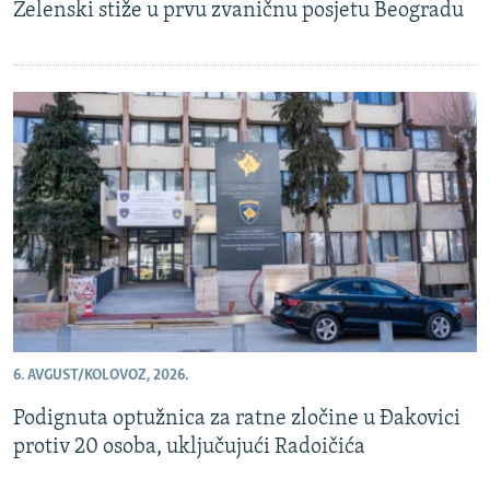
Zelenski stiže u prvu zvaničnu posjetu Beogradu
6. AVGUST/KOLOVOZ, 2026.
Podignuta optužnica za ratne zločine u Đakovici
protiv 20 osoba, uključujući Radoičića