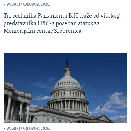
7. AVGUST/KOLOVOZ, 2026.
ISPRIČAJ MI
Tri poslanika Parlamenta BiH traže od visokog
DNEVNO@RSE
predstavnika i PIC-a poseban status za
SPECIJALI RSE
Memorijalni centar Srebrenica
VIŠE OD NASLOVA
PRATITE NAS
GENOCID U SREBRENICI
POPLAVE I KLIZIŠTA U BIH 2024.
TV LIBERTY
Sve RFE/RL stranice
POST SCRIPTUM
MOJA EVROPA
TRI DECENIJE OD RATA U BIH
SVE KARTE DEJTONA
NASTANAK I RASPAD JUGOSLAVIJE
7. AVGUST/KOLOVOZ, 2026.