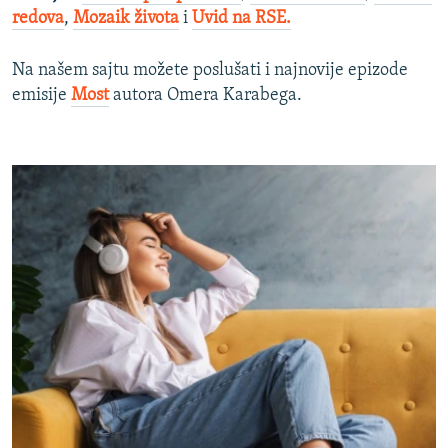
redova
,
Mozaik života
i
Uvid na RSE.
Na našem sajtu možete poslušati i najnovije epizode
emisije
Most
autora Omera Karabega.