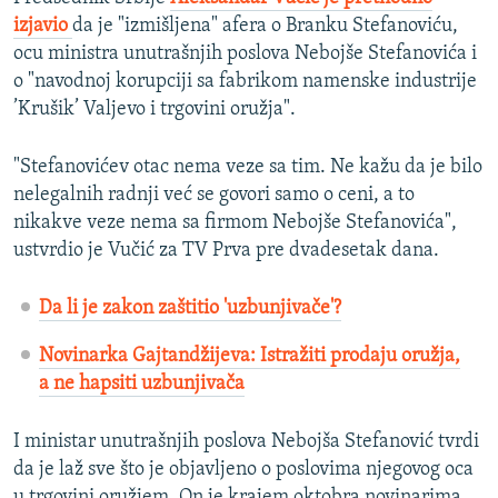
izjavio
da je "izmišljena" afera o Branku Stefanoviću,
ocu ministra unutrašnjih poslova Nebojše Stefanovića i
o "navodnoj korupciji sa fabrikom namenske industrije
’Krušik’ Valjevo i trgovini oružja".
"Stefanovićev otac nema veze sa tim. Ne kažu da je bilo
nelegalnih radnji već se govori samo o ceni, a to
nikakve veze nema sa firmom Nebojše Stefanovića",
ustvrdio je Vučić za TV Prva pre dvadesetak dana.
Da li je zakon zaštitio 'uzbunjivače'?
Novinarka Gajtandžijeva: Istražiti prodaju oružja,
a ne hapsiti uzbunjivača
I ministar unutrašnjih poslova Nebojša Stefanović tvrdi
da je laž sve što je objavljeno o poslovima njegovog oca
u trgovini oružjem. On je krajem oktobra novinarima