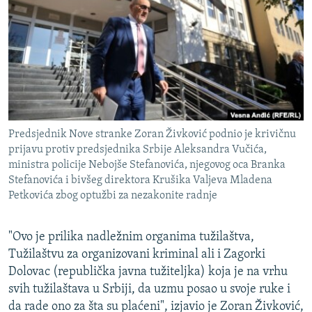
ISPRIČAJ MI
DNEVNO@RSE
SPECIJALI RSE
VIŠE OD NASLOVA
PRATITE NAS
GENOCID U SREBRENICI
Predsjednik Nove stranke Zoran Živković podnio je krivičnu
POPLAVE I KLIZIŠTA U BIH 2024.
prijavu protiv predsjednika Srbije Aleksandra Vučića,
TV LIBERTY
Sve RFE/RL stranice
ministra policije Nebojše Stefanovića, njegovog oca Branka
Stefanovića i bivšeg direktora Krušika Valjeva Mladena
POST SCRIPTUM
Petkovića zbog optužbi za nezakonite radnje
MOJA EVROPA
"Ovo je prilika nadležnim organima tužilaštva,
TRI DECENIJE OD RATA U BIH
Tužilaštvu za organizovani kriminal ali i Zagorki
SVE KARTE DEJTONA
Dolovac (republička javna tužiteljka) koja je na vrhu
svih tužilaštava u Srbiji, da uzmu posao u svoje ruke i
NASTANAK I RASPAD JUGOSLAVIJE
da rade ono za šta su plaćeni", izjavio je Zoran Živković,