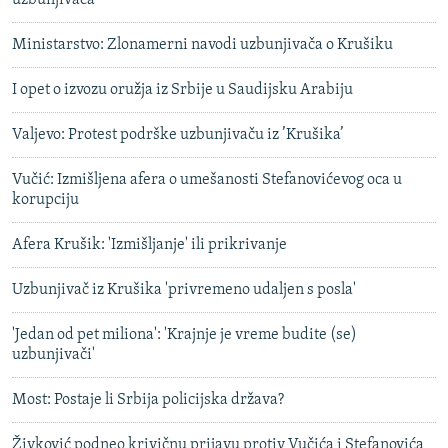
uzbunjivača
Ministarstvo: Zlonamerni navodi uzbunjivača o Krušiku
I opet o izvozu oružja iz Srbije u Saudijsku Arabiju
Valjevo: Protest podrške uzbunjivaču iz ’Krušika’
Vučić: Izmišljena afera o umešanosti Stefanovićevog oca u
korupciju
Afera Krušik: 'Izmišljanje' ili prikrivanje
Uzbunjivač iz Krušika 'privremeno udaljen s posla'
'Jedan od pet miliona': 'Krajnje je vreme budite (se)
uzbunjivači'
Most: Postaje li Srbija policijska država?
Živković podneo krivičnu prijavu protiv Vučića i Stefanovića