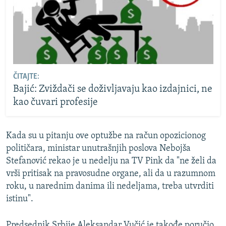
ČITAJTE:
Bajić: Zviždači se doživljavaju kao izdajnici, ne
kao čuvari profesije
Kada su u pitanju ove optužbe na račun opozicionog
političara, ministar unutrašnjih poslova Nebojša
Stefanović rekao je u nedelju na TV Pink da "ne želi da
vrši pritisak na pravosudne organe, ali da u razumnom
roku, u narednim danima ili nedeljama, treba utvrditi
istinu".
Predsednik Srbije Aleksandar Vučić je takođe poručio