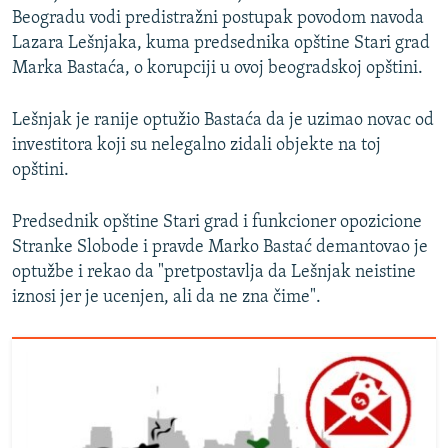
Beogradu vodi predistražni postupak povodom navoda
Lazara Lešnjaka, kuma predsednika opštine Stari grad
Marka Bastaća, o korupciji u ovoj beogradskoj opštini.
Lešnjak je ranije optužio Bastaća da je uzimao novac od
investitora koji su nelegalno zidali objekte na toj
opštini.
Predsednik opštine Stari grad i funkcioner opozicione
Stranke Slobode i pravde Marko Bastać demantovao je
optužbe i rekao da "pretpostavlja da Lešnjak neistine
iznosi jer je ucenjen, ali da ne zna čime".