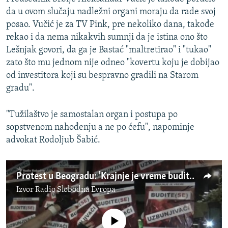
da u ovom slučaju nadležni organi moraju da rade svoj
posao. Vučić je za TV Pink, pre nekoliko dana, takođe
rekao i da nema nikakvih sumnji da je istina ono što
Lešnjak govori, da ga je Bastać "maltretirao" i "tukao"
zato što mu jednom nije odneo "kovertu koju je dobijao
od investitora koji su bespravno gradili na Starom
gradu".
"Tužilaštvo je samostalan organ i postupa po
sopstvenom nahođenju a ne po ćefu", napominje
advokat Rodoljub Šabić.
Protest u Beogradu: 'Krajnje je vreme budite (se) uzbunjivači'
Izvor
Radio Slobodna Evropa
No media source currently available