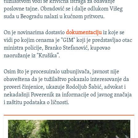
tužilaštvom vodi se krivična istraga za odavanje
poslovne tajne. Obradović se i dalje odlukom Višeg
suda u Beogradu nalazi u kućnom pritvoru.
On je novinarima dostavio
dokumentaciju
iz koje se
vidi po kojim cenama je "GIM" koji je predstavljao otac
ministra policije, Branko Stefanović, kupovao
naoružanje iz "Krušika”.
Osim što je procesuiralo uzbunjivača, javnost nije
obaveštena da je tužilaštvo pokazalo interesovanje da
proveri činjenice, ukazuje Rodoljub Šabić, advokat i
nekadašnji Poverenik za informacije od javnog značaja
i zaštitu podataka o ličnosti.