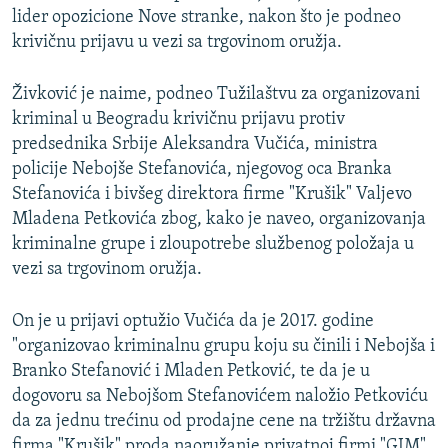
lider opozicione Nove stranke, nakon što je podneo
krivičnu prijavu u vezi sa trgovinom oružja.
Živković je naime, podneo Tužilaštvu za organizovani
kriminal u Beogradu krivičnu prijavu protiv
predsednika Srbije Aleksandra Vučića, ministra
policije Nebojše Stefanovića, njegovog oca Branka
Stefanovića i bivšeg direktora firme "Krušik" Valjevo
Mladena Petkovića zbog, kako je naveo, organizovanja
kriminalne grupe i zloupotrebe službenog položaja u
vezi sa trgovinom oružja.
On je u prijavi optužio Vučića da je 2017. godine
"organizovao kriminalnu grupu koju su činili i Nebojša i
Branko Stefanović i Mladen Petković, te da je u
dogovoru sa Nebojšom Stefanovićem naložio Petkoviću
da za jednu trećinu od prodajne cene na tržištu državna
firma "Krušik" proda naoružanje privatnoj firmi "GIM"