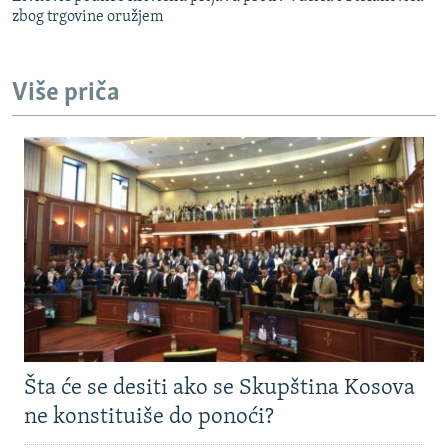
zbog trgovine oružjem
Više priča
Šta će se desiti ako se Skupština Kosova
ne konstituiše do ponoći?