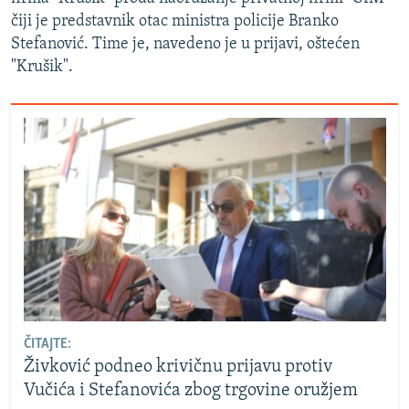
čiji je predstavnik otac ministra policije Branko
Stefanović. Time je, navedeno je u prijavi, oštećen
"Krušik".
ČITAJTE:
Živković podneo krivičnu prijavu protiv
Vučića i Stefanovića zbog trgovine oružjem