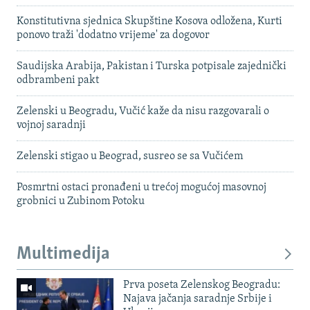
Konstitutivna sjednica Skupštine Kosova odložena, Kurti
ponovo traži 'dodatno vrijeme' za dogovor
Saudijska Arabija, Pakistan i Turska potpisale zajednički
odbrambeni pakt
Zelenski u Beogradu, Vučić kaže da nisu razgovarali o
vojnoj saradnji
Zelenski stigao u Beograd, susreo se sa Vučićem
Posmrtni ostaci pronađeni u trećoj mogućoj masovnoj
grobnici u Zubinom Potoku
Multimedija
Prva poseta Zelenskog Beogradu:
Najava jačanja saradnje Srbije i