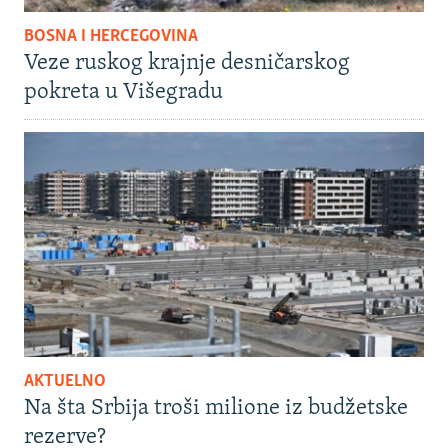
BOSNA I HERCEGOVINA
Veze ruskog krajnje desničarskog
pokreta u Višegradu
AKTUELNO
Na šta Srbija troši milione iz budžetske
rezerve?