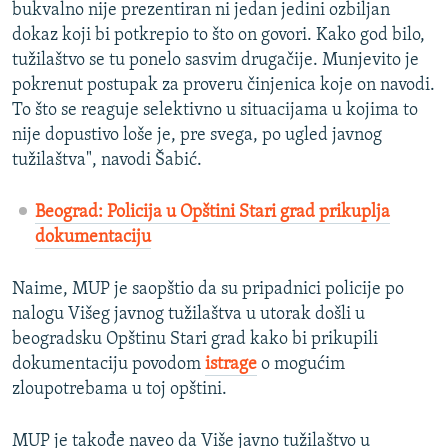
bukvalno nije prezentiran ni jedan jedini ozbiljan
dokaz koji bi potkrepio to što on govori. Kako god bilo,
tužilaštvo se tu ponelo sasvim drugačije. Munjevito je
pokrenut postupak za proveru činjenica koje on navodi.
To što se reaguje selektivno u situacijama u kojima to
nije dopustivo loše je, pre svega, po ugled javnog
tužilaštva", navodi Šabić.
Beograd: Policija u Opštini Stari grad prikuplja
dokumentaciju
Naime, MUP je saopštio da su pripadnici policije po
nalogu Višeg javnog tužilaštva u utorak došli u
beogradsku Opštinu Stari grad kako bi prikupili
dokumentaciju povodom
istrage
o mogućim
zloupotrebama u toj opštini.
MUP je takođe naveo da Više javno tužilaštvo u