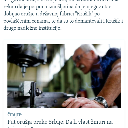
rekao da je potpuna izmišljotina da je njegov otac
dobijao oružje u državnoj fabrici "Krušik" po
povlašćenim cenama, te da su to demantovali i Krušik i
druge nadležne institucije.
ČITAJTE:
Put oružja preko Srbije: Da li vlast žmuri na