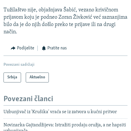
Tužilaštvo nije, objašnjava Šabić, vezano krivičnom
prijavom koju je podneo Zoran Živković već saznanjima
bilo da je do njih došlo preko te prijave ili na drugi
način.
Podijelite
Pratite nas
Povezani sadržaji
Srbija
Aktuelno
Povezani članci
Uzbunjivač iz 'Krušika' vraća se iz zatvora u kućni pritvor
Novinarka Gajtandžijeva: Istražiti prodaju oružja, a ne hapsiti