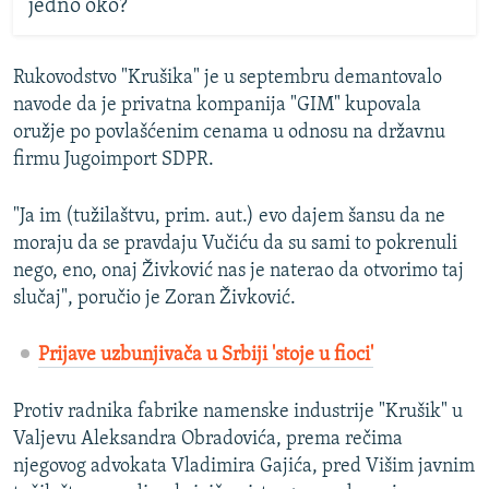
jedno oko?
Rukovodstvo "Krušika" je u septembru demantovalo
navode da je privatna kompanija "GIM" kupovala
oružje po povlašćenim cenama u odnosu na državnu
firmu Jugoimport SDPR.
"Ja im (tužilaštvu, prim. aut.) evo dajem šansu da ne
moraju da se pravdaju Vučiću da su sami to pokrenuli
nego, eno, onaj Živković nas je naterao da otvorimo taj
slučaj", poručio je Zoran Živković.
Prijave uzbunjivača u Srbiji 'stoje u fioci'
Protiv radnika fabrike namenske industrije "Krušik" u
Valjevu Aleksandra Obradovića, prema rečima
njegovog advokata Vladimira Gajića, pred Višim javnim