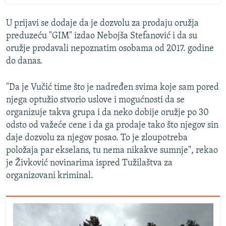
U prijavi se dodaje da je dozvolu za prodaju oružja
preduzeću "GIM" izdao Nebojša Stefanović i da su
oružje prodavali nepoznatim osobama od 2017. godine
do danas.
"Da je Vučić time što je nadređen svima koje sam pored
njega optužio stvorio uslove i mogućnosti da se
organizuje takva grupa i da neko dobije oružje po 30
odsto od važeće cene i da ga prodaje tako što njegov sin
daje dozvolu za njegov posao. To je zloupotreba
položaja par ekselans, tu nema nikakve sumnje", rekao
je Živković novinarima ispred Tužilaštva za
organizovani kriminal.