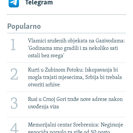
Telegram
Popularno
1
Vlasnici srušenih objekata na Gazivodama:
'Godinama smo gradili i za nekoliko sati
ostali bez svega'
2
Kurti u Zubinom Potoku: Iskopavanja bi
mogla trajati mjesecima, Srbija bi trebala
otvoriti arhive
3
Rusi u Crnoj Gori traže nove adrese nakon
uvođenja viza
4
Memorijalni centar Srebrenica: Negiranje
genocida poraslo za više od 50 posto