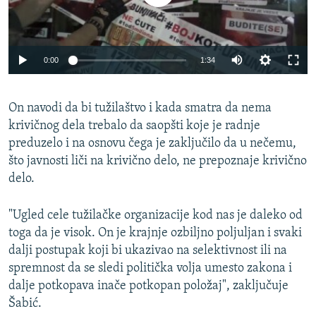
0:00
1:34
On navodi da bi tužilaštvo i kada smatra da nema
krivičnog dela trebalo da saopšti koje je radnje
preduzelo i na osnovu čega je zaključilo da u nečemu,
što javnosti liči na krivično delo, ne prepoznaje krivično
delo.
"Ugled cele tužilačke organizacije kod nas je daleko od
toga da je visok. On je krajnje ozbiljno poljuljan i svaki
dalji postupak koji bi ukazivao na selektivnost ili na
spremnost da se sledi politička volja umesto zakona i
dalje potkopava inače potkopan položaj", zaključuje
Šabić.