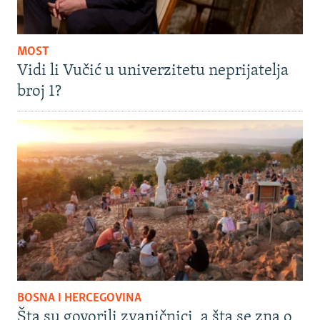
MOST
Vidi li Vučić u univerzitetu neprijatelja
broj 1?
BOSNA I HERCEGOVINA
Šta su govorili zvaničnici, a šta se zna o