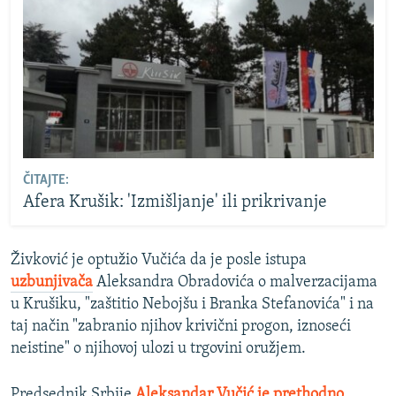
ČITAJTE:
Afera Krušik: 'Izmišljanje' ili prikrivanje
Živković je optužio Vučića da je posle istupa
uzbunjivača
Aleksandra Obradovića o malverzacijama
u Krušiku, "zaštitio Nebojšu i Branka Stefanovića" i na
taj način "zabranio njihov krivični progon, iznoseći
neistine" o njihovoj ulozi u trgovini oružjem.
Predsednik Srbije
Aleksandar Vučić je prethodno