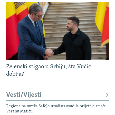
Zelenski stigao u Srbiju, šta Vučić
dobija?
Vesti/Vijesti
Regionalna mreža SafeJournalists osudila prijetnje smrću
Veranu Matiću