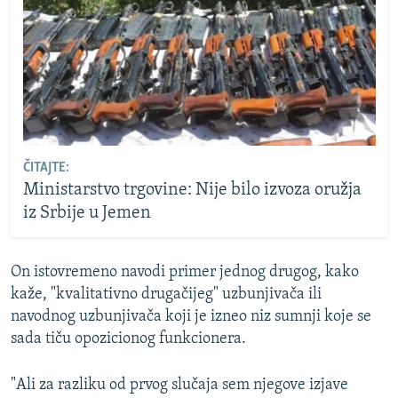
ČITAJTE:
Ministarstvo trgovine: Nije bilo izvoza oružja
iz Srbije u Jemen
On istovremeno navodi primer jednog drugog, kako
kaže, "kvalitativno drugačijeg" uzbunjivača ili
navodnog uzbunjivača koji je izneo niz sumnji koje se
sada tiču opozicionog funkcionera.
"Ali za razliku od prvog slučaja sem njegove izjave