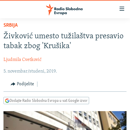
Dostupni
linkovi
Pređite
SRBIJA
na
VIJESTI
Živković umesto tužilaštva presavio
glavni
BOSNA I HERCEGOVINA
sadržaj
tabak zbog 'Krušika'
SRBIJA
Pređite
na
Ljudmila Cvetković
KOSOVO
glavnu
5. novembar/studeni, 2019.
CRNA GORA
navigaciju
Pređite
VIZUELNO
Podijelite
na
PODCASTI
VIDEO
pretragu
Dodajte Radio Slobodna Evropa u vaš Google izvor
RAT U UKRAJINI
FOTOGALERIJE
KINA NA BALKANU
INFOGRAFIKE
RSE PRIČE IZ SVIJETA