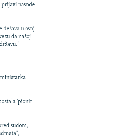
a prijavi navode
e dešava u ovoj
vezu da našoj
državu."
e ministarka
ostala 'pionir
 pred sudom,
edmeta",