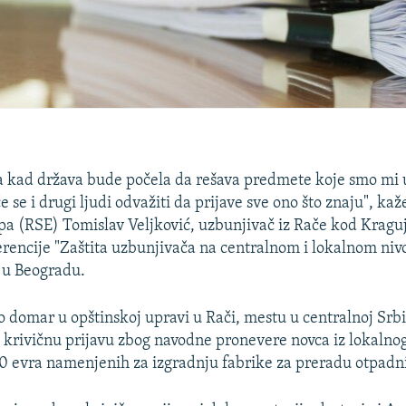
a kad država bude počela da rešava predmete koje smo mi 
 će se i drugi ljudi odvažiti da prijave sve ono što znaju", ka
a (RSE) Tomislav Veljković, uzbunjivač iz Rače kod Kragu
rencije "Zaštita uzbunjivača na centralnom i lokalnom nivo
 u Beogradu.
o domar u opštinskoj upravi u Rači, mestu u centralnoj Srbij
krivičnu prijavu zbog navodne pronevere novca iz lokalno
 evra namenjenih za izgradnju fabrike za preradu otpadn