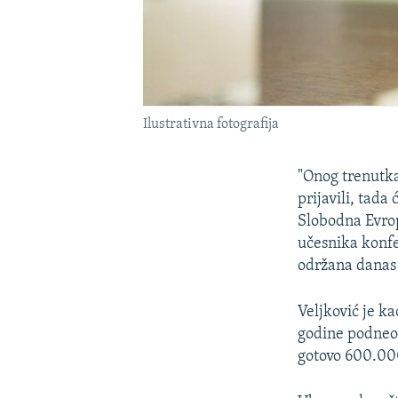
Ilustrativna fotografija
"Onog trenutk
prijavili, tada
Slobodna Evrop
učesnika konfe
održana danas
Veljković je ka
godine podneo 
gotovo 600.000