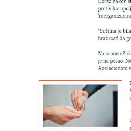
Ubrzo nakon št
protiv korupci
'reorganizaciju
"Suština je bil
hrabrosti da g
Na osnovu Zakon
je na posao. N
Apelacionom s