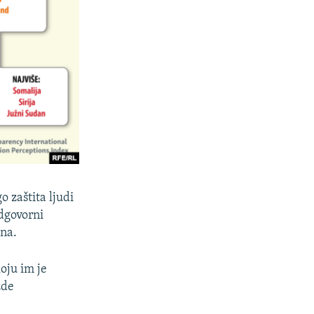
o zaštita ljudi
odgovorni
ona.
oju im je
zde