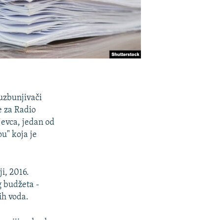
uzbunjivači
že za Radio
jevca, jedan od
u" koja je
i, 2016.
g budžeta -
ih voda.