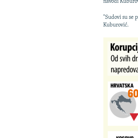
navodi Kuburov
"Sudovi su se p
Kuburović.