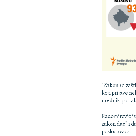
"Zakon (o zašti
koji prijave n
urednik portala
Radomirović ist
zakon dao" i d
poslodavaca.