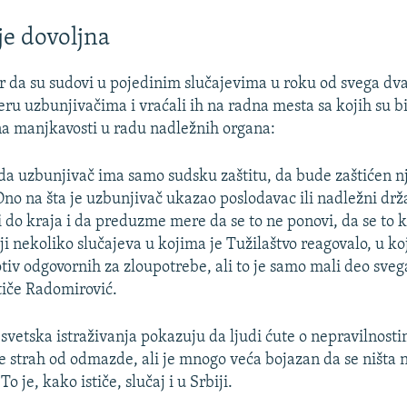
je dovoljna
r da su sudovi u pojedinim slučajevima u roku od svega dv
u uzbunjivačima i vraćali ih na radna mesta sa kojih su bil
 na manjkavosti u radu nadležnih organa:
 da uzbunjivač ima samo sudsku zaštitu, da bude zaštićen n
 Ono na šta je uzbunjivač ukazao poslodavac ili nadležni dr
ži do kraja i da preduzme mere da se to ne ponovi, da se to 
ji nekoliko slučajeva u kojima je Tužilaštvo reagovalo, u ko
tiv odgovornih za zloupotrebe, ali to je samo mali deo sveg
stiče Radomirović.
 svetska istraživanja pokazuju da ljudi ćute o nepravilnosti
 je strah od odmazde, ali je mnogo veća bojazan da se ništa
o je, kako ističe, slučaj i u Srbiji.