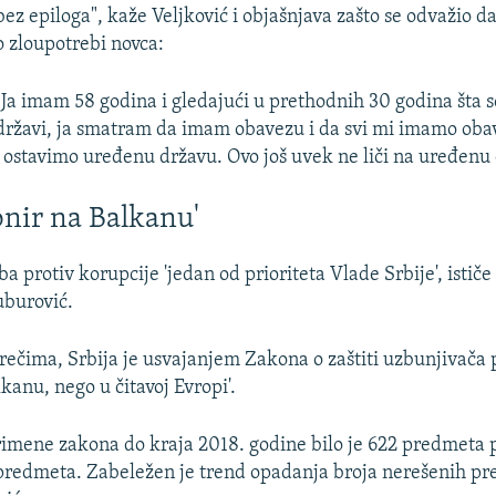
bez epiloga", kaže Veljković i objašnjava zašto se odvažio d
o zloupotrebi novca:
"Ja imam 58 godina i gledajući u prethodnih 30 godina šta s
državi, ja smatram da imam obavezu i da svi mi imamo oba
 ostavimo uređenu državu. Ovo još uvek ne liči na uređenu 
onir na Balkanu'
ba protiv korupcije 'jedan od prioriteta Vlade Srbije', istič
uburović.
ečima, Srbija je usvajanjem Zakona o zaštiti uzbunjivača p
kanu, nego u čitavoj Evropi'.
imene zakona do kraja 2018. godine bilo je 622 predmeta
predmeta. Zabeležen je trend opadanja broja nerešenih pr