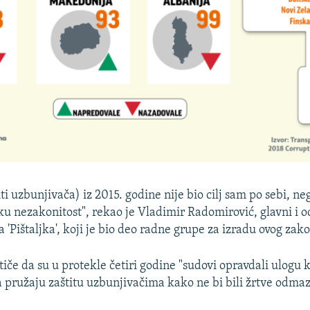
ti uzbunjivača) iz 2015. godine nije bio cilj sam po sebi, neg
eku nezakonitost", rekao je Vladimir Radomirović, glavni i 
 'Pištaljka', koji je bio deo radne grupe za izradu ovog zak
iče da su u protekle četiri godine "sudovi opravdali ulogu k
a pružaju zaštitu uzbunjivačima kako ne bi bili žrtve odma