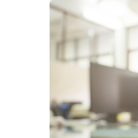
ISPRIČAJ MI
DNEVNO@RSE
SPECIJALI RSE
VIŠE OD NASLOVA
GENOCID U SREBRENICI
POPLAVE I KLIZIŠTA U BIH 2024.
TV LIBERTY
POST SCRIPTUM
MOJA EVROPA
TRI DECENIJE OD RATA U BIH
SVE KARTE DEJTONA
NASTANAK I RASPAD JUGOSLAVIJE