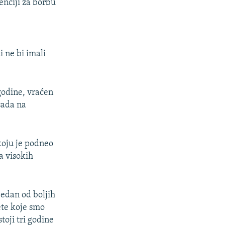
enciji za borbu
i ne bi imali
 godine, vraćen
sada na
koju je podneo
ma visokih
jedan od boljih
ete koje smo
toji tri godine