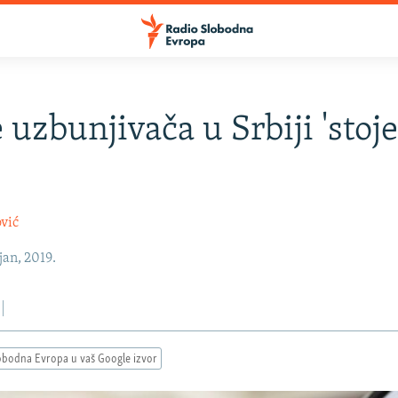
 uzbunjivača u Srbiji 'stoj
vić
an, 2019.
obodna Evropa u vaš Google izvor