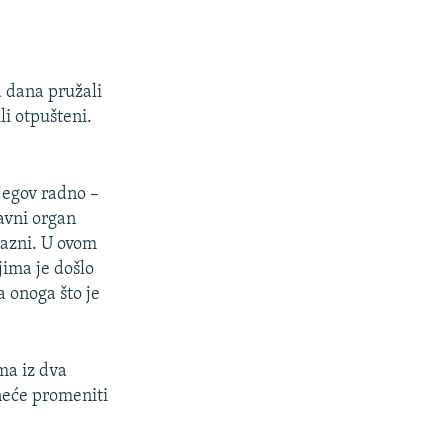
a dana pružali
i otpušteni.
jegov radno –
žavni organ
kazni. U ovom
jima je došlo
a onoga što je
ma iz dva
 neće promeniti