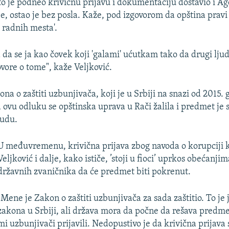
o je podneo krivičnu prijavu i dokumentaciju dostavio i Ag
je, ostao je bez posla. Kaže, pod izgovorom da opština pravi
 radnih mesta'.
a da se ja kao čovek koji 'galami' ućutkam tako da drugi ljud
ovore o tome", kaže Veljković.
a o zaštiti uzbunjivača, koji je u Srbiji na snazi od 2015.
a ovu odluku se opštinska uprava u Rači žalila i predmet je 
udu.
U međuvremenu, krivična prijava zbog navoda o korupciji 
Veljković i dalje, kako ističe, ’stoji u fioci’ uprkos obećanji
državnih zvaničnika da će predmet biti pokrenut.
"Mene je Zakon o zaštiti uzbunjivača za sada zaštitio. To je 
zakona u Srbiji, ali država mora da počne da rešava predm
mi uzbunjivači prijavili. Nedopustivo je da krivična prijava s