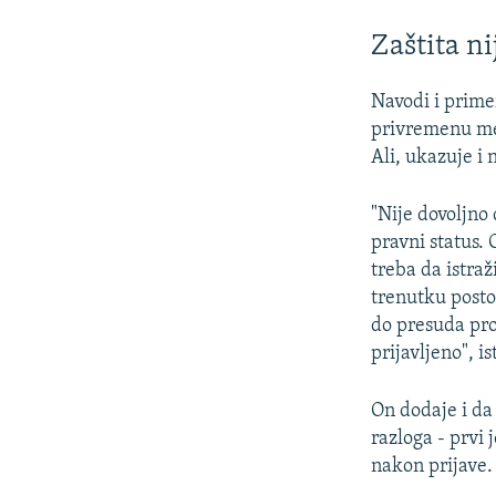
Zaštita ni
Navodi i prime
privremenu mer
Ali, ukazuje i
"Nije dovoljno
pravni status.
treba da istra
trenutku posto
do presuda pro
prijavljeno", i
On dodaje i da
razloga - prvi
nakon prijave. T