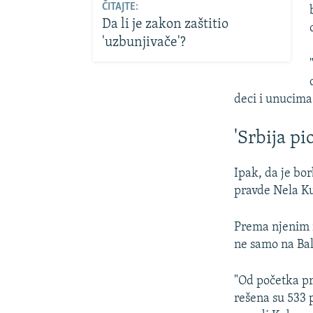
ČITAJTE:
Da li je zakon zaštitio
'uzbunjivače'?
deci i unucima
'Srbija pi
Ipak, da je bor
pravde Nela K
Prema njenim r
ne samo na Bal
"Od početka pr
rešena su 533 