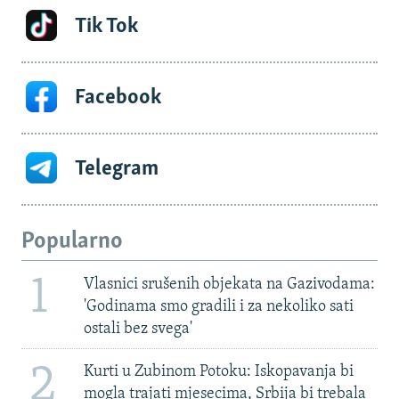
Tik Tok
Facebook
Telegram
Popularno
1
Vlasnici srušenih objekata na Gazivodama:
'Godinama smo gradili i za nekoliko sati
ostali bez svega'
2
Kurti u Zubinom Potoku: Iskopavanja bi
mogla trajati mjesecima, Srbija bi trebala