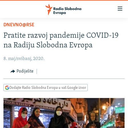
Dostupni
linkovi
Pređite
DNEVNO@RSE
na
VIJESTI
Pratite razvoj pandemije COVID-19
glavni
BOSNA I HERCEGOVINA
sadržaj
na Radiju Slobodna Evropa
SRBIJA
Pređite
na
8. maj/svibanj, 2020.
KOSOVO
glavnu
CRNA GORA
Podijelite
navigaciju
Pređite
VIZUELNO
na
Dodajte Radio Slobodna Evropa u vaš Google izvor
PODCASTI
VIDEO
pretragu
RAT U UKRAJINI
FOTOGALERIJE
KINA NA BALKANU
INFOGRAFIKE
RSE PRIČE IZ SVIJETA