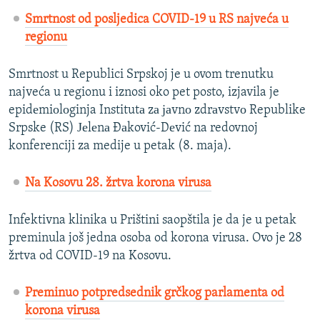
Smrtnost od posljedica COVID-19 u RS najveća u
regionu
Smrtnost u Republici Srpskoj je u ovom trenutku
najveća u regionu i iznosi oko pet posto, izjavila je
epidеmiоlоginja Institutа zа јаvnо zdrаvstvо Republike
Srpske (RS) Јеlеnа Đаković-Dеvić na redovnoj
konferenciji za medije u petak (8. maja).
Na Kosovu 28. žrtva korona virusa
Infektivna klinika u Prištini saopštila je da je u petak
preminula još jedna osoba od korona virusa. Ovo je 28
žrtva od COVID-19 na Kosovu.
Preminuo potpredsednik grčkog parlamenta od
korona virusa