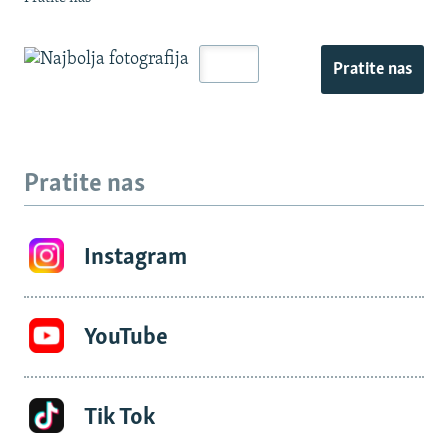
Pratite nas
Pratite nas
Instagram
YouTube
Tik Tok