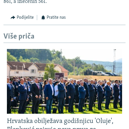
861, a izlečenih 561.
Podijelite
Pratite nas
Više priča
Hrvatska obilježava godišnjicu 'Oluje',