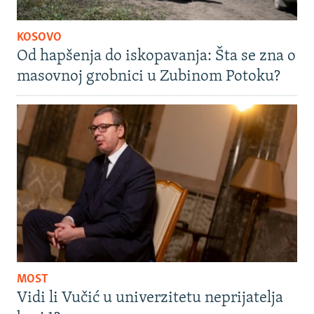
KOSOVO
Od hapšenja do iskopavanja: Šta se zna o
masovnoj grobnici u Zubinom Potoku?
MOST
Vidi li Vučić u univerzitetu neprijatelja