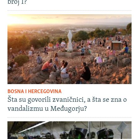
broj 1?
BOSNA I HERCEGOVINA
Šta su govorili zvaničnici, a šta se zna o
vandalizmu u Međugorju?