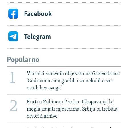
Facebook
Telegram
Popularno
1
Vlasnici srušenih objekata na Gazivodama:
'Godinama smo gradili i za nekoliko sati
ostali bez svega'
2
Kurti u Zubinom Potoku: Iskopavanja bi
mogla trajati mjesecima, Srbija bi trebala
otvoriti arhive