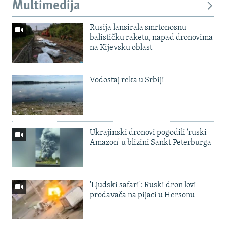
Multimedija
Rusija lansirala smrtonosnu
balističku raketu, napad dronovima
na Kijevsku oblast
Vodostaj reka u Srbiji
Ukrajinski dronovi pogodili 'ruski
Amazon' u blizini Sankt Peterburga
'Ljudski safari': Ruski dron lovi
prodavača na pijaci u Hersonu