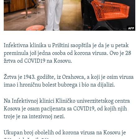
ISPRIČAJ MI
DNEVNO@RSE
SPECIJALI RSE
VIŠE OD NASLOVA
PRATITE NAS
Infektivna klinika u Prištini saopštila je da je u petak
GENOCID U SREBRENICI
preminula još jedna osoba od korona virusa. Ovo je 28
žrtva od COVID19 na Kosovu.
POPLAVE I KLIZIŠTA U BIH 2024.
TV LIBERTY
Sve RFE/RL stranice
Žrtva je 1943. godište, iz Orahovca, a koji je osim virusa
POST SCRIPTUM
imao i hroničnu bolest bubrega i bio na dijalizi.
MOJA EVROPA
Na Infektivnoj klinici Kliničko univerzitetskog centra
TRI DECENIJE OD RATA U BIH
Kosova je osam pacijenata sa COVID19, od kojih njih
troje je na intezivnoj nezi.
SVE KARTE DEJTONA
NASTANAK I RASPAD JUGOSLAVIJE
Ukupan broj obolelih od korona virusa na Kosovu je