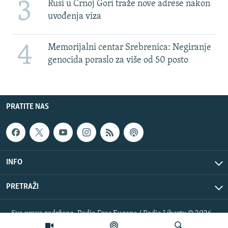
3
Rusi u Crnoj Gori traže nove adrese nakon
uvođenja viza
4
Memorijalni centar Srebrenica: Negiranje
genocida poraslo za više od 50 posto
PRATITE NAS
INFO
PRETRAŽI
Sva prava zadržana. Radio Free Europe / Radio Liberty © 2026
RFE/RL, Inc.