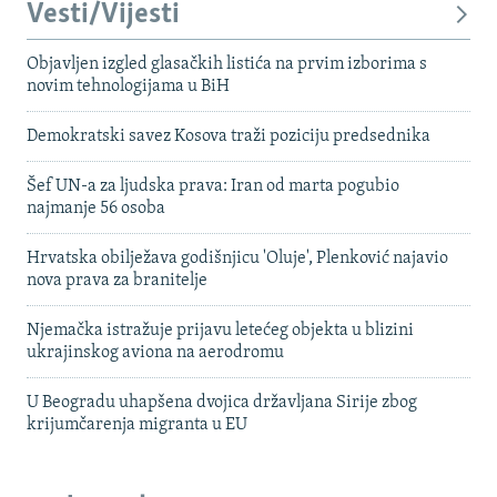
Vesti/Vijesti
Objavljen izgled glasačkih listića na prvim izborima s
novim tehnologijama u BiH
Demokratski savez Kosova traži poziciju predsednika
Šef UN-a za ljudska prava: Iran od marta pogubio
najmanje 56 osoba
Hrvatska obilježava godišnjicu 'Oluje', Plenković najavio
nova prava za branitelje
Njemačka istražuje prijavu letećeg objekta u blizini
ukrajinskog aviona na aerodromu
U Beogradu uhapšena dvojica državljana Sirije zbog
krijumčarenja migranta u EU