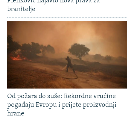
Plenković najavio nova prava za
branitelje
Od požara do suše: Rekordne vrućine
pogađaju Evropu i prijete proizvodnji
hrane