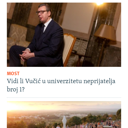
MOST
Vidi li Vučić u univerzitetu neprijatelja
broj 1?