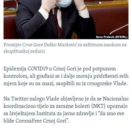
ISPRIČAJ MI
DNEVNO@RSE
SPECIJALI RSE
VIŠE OD NASLOVA
PRATITE NAS
Premijer Crne Gore Duško Marković sa zaštitnom maskom na
GENOCID U SREBRENICI
skupštinskoj sednici
POPLAVE I KLIZIŠTA U BIH 2024.
Epidemija COVID19 u Crnoj Gori je pod potpunom
TV LIBERTY
Sve RFE/RL stranice
kontrolom, ali građani se i dalje moraju pridržavati svih
POST SCRIPTUM
mjera koje su na snazi, saopštili su iz crnogorske Vlade.
MOJA EVROPA
Na Twitter nalogu Vlade objavljeno je da se Nacionalno
TRI DECENIJE OD RATA U BIH
koordinaciono tijelo za zarazne bolesti (NKT) upoznalo
SVE KARTE DEJTONA
sa Izvještajem Instituta za javno zdravlje i “da smo sve
bliže CoronaFree Crnoj Gori”.
NASTANAK I RASPAD JUGOSLAVIJE