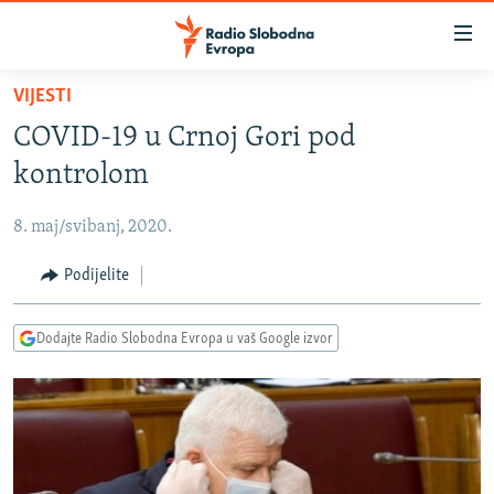
Dostupni
linkovi
Pređite
VIJESTI
na
VIJESTI
COVID-19 u Crnoj Gori pod
glavni
BOSNA I HERCEGOVINA
sadržaj
kontrolom
SRBIJA
Pređite
na
8. maj/svibanj, 2020.
KOSOVO
glavnu
CRNA GORA
Podijelite
navigaciju
Pređite
VIZUELNO
na
Dodajte Radio Slobodna Evropa u vaš Google izvor
PODCASTI
VIDEO
pretragu
RAT U UKRAJINI
FOTOGALERIJE
KINA NA BALKANU
INFOGRAFIKE
RSE PRIČE IZ SVIJETA