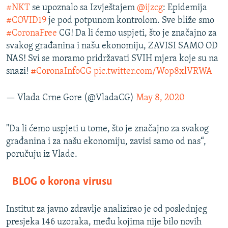
#NKT
se upoznalo sa Izvještajem
@ijzcg
: Epidemija
#COVID19
je pod potpunom kontrolom. Sve bliže smo
#CoronaFree
CG! Da li ćemo uspjeti, što je značajno za
svakog građanina i našu ekonomiju, ZAVISI SAMO OD
NAS! Svi se moramo pridržavati SVIH mjera koje su na
snazi!
#CoronaInfoCG
pic.twitter.com/Wop8xlVRWA
— Vlada Crne Gore (@VladaCG)
May 8, 2020
"Da li ćemo uspjeti u tome, što je značajno za svakog
građanina i za našu ekonomiju, zavisi samo od nas“,
poručuju iz Vlade.
BLOG o korona virusu
Institut za javno zdravlje analizirao je od poslednjeg
presjeka 146 uzoraka, među kojima nije bilo novih