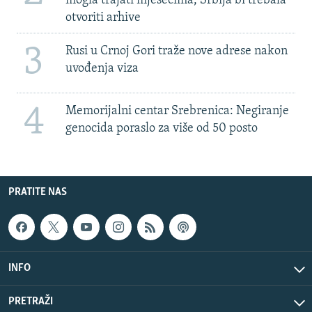
mogla trajati mjesecima, Srbija bi trebala
otvoriti arhive
3
Rusi u Crnoj Gori traže nove adrese nakon
uvođenja viza
4
Memorijalni centar Srebrenica: Negiranje
genocida poraslo za više od 50 posto
PRATITE NAS
INFO
PRETRAŽI