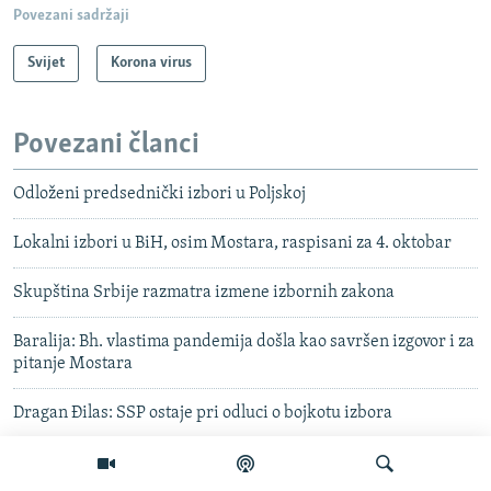
Povezani sadržaji
Svijet
Korona virus
Povezani članci
Odloženi predsednički izbori u Poljskoj
Lokalni izbori u BiH, osim Mostara, raspisani za 4. oktobar
Skupština Srbije razmatra izmene izbornih zakona
Baralija: Bh. vlastima pandemija došla kao savršen izgovor i za
pitanje Mostara
Dragan Đilas: SSP ostaje pri odluci o bojkotu izbora
Pastor raspisao pokrajinske izbore za 21. jun