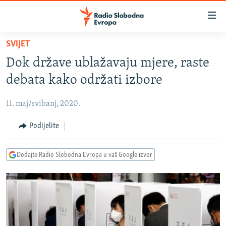
Dostupni
linkovi
Pređite
SVIJET
na
VIJESTI
Dok države ublažavaju mjere, raste
glavni
BOSNA I HERCEGOVINA
sadržaj
debata kako održati izbore
SRBIJA
Pređite
na
11. maj/svibanj, 2020.
KOSOVO
glavnu
CRNA GORA
Podijelite
navigaciju
Pređite
VIZUELNO
na
Dodajte Radio Slobodna Evropa u vaš Google izvor
PODCASTI
VIDEO
pretragu
RAT U UKRAJINI
FOTOGALERIJE
KINA NA BALKANU
INFOGRAFIKE
RSE PRIČE IZ SVIJETA