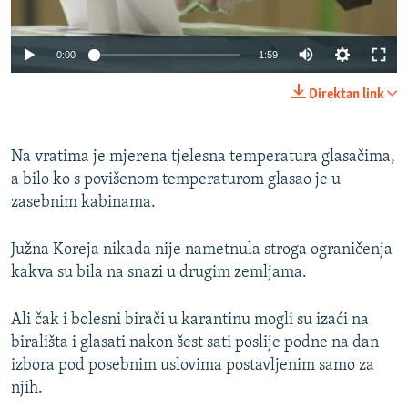
Auto
0:00
1:59
270p
Direktan link
360p
Auto
270p
360p
404p
404p
Na vratima je mjerena tjelesna temperatura glasačima,
a bilo ko s povišenom temperaturom glasao je u
1080p
1080p
zasebnim kabinama.
Južna Koreja nikada nije nametnula stroga ograničenja
kakva su bila na snazi u drugim zemljama.
Ali čak i bolesni birači u karantinu mogli su izaći na
birališta i glasati nakon šest sati poslije podne na dan
izbora pod posebnim uslovima postavljenim samo za
njih.