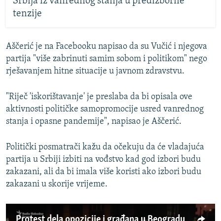
Srbija iz vanrednog stanja u predizborne
tenzije
Aščerić je na Facebooku napisao da su Vučić i njegova
partija "više zabrinuti samim sobom i politikom" nego
rješavanjem hitne situacije u javnom zdravstvu.
"Riječ 'iskorištavanje' je preslaba da bi opisala ove
aktivnosti političke samopromocije usred vanrednog
stanja i opasne pandemije", napisao je Aščerić.
Politički posmatrači kažu da očekuju da će vladajuća
partija u Srbiji izbiti na vođstvo kad god izbori budu
zakazani, ali da bi imala više koristi ako izbori budu
zakazani u skorije vrijeme.
Protest dela opozicije i građana u Beogradu