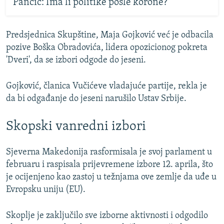
Pančić: Ima li politike posle korone?
Predsjednica Skupštine, Maja Gojković već je odbacila
pozive Boška Obradovića, lidera opozicionog pokreta
'Dveri', da se izbori odgode do jeseni.
Gojković, članica Vučićeve vladajuće partije, rekla je
da bi odgađanje do jeseni narušilo Ustav Srbije.
Skopski vanredni izbori
Sjeverna Makedonija rasformisala je svoj parlament u
februaru i raspisala prijevremene izbore 12. aprila, što
je ocijenjeno kao zastoj u težnjama ove zemlje da uđe u
Evropsku uniju (EU).
Skoplje je zaključilo sve izborne aktivnosti i odgodilo