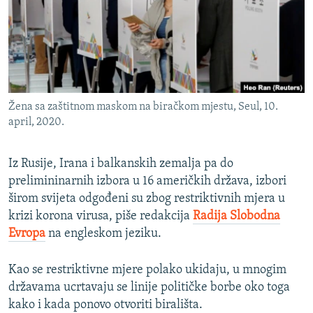
ISPRIČAJ MI
DNEVNO@RSE
SPECIJALI RSE
VIŠE OD NASLOVA
PRATITE NAS
Žena sa zaštitnom maskom na biračkom mjestu, Seul, 10.
GENOCID U SREBRENICI
april, 2020.
POPLAVE I KLIZIŠTA U BIH 2024.
Iz Rusije, Irana i balkanskih zemalja pa do
TV LIBERTY
Sve RFE/RL stranice
prelimininarnih izbora u 16 američkih država, izbori
POST SCRIPTUM
širom svijeta odgođeni su zbog restriktivnih mjera u
MOJA EVROPA
krizi korona virusa, piše redakcija
Radija Slobodna
Evropa
na engleskom jeziku.
TRI DECENIJE OD RATA U BIH
SVE KARTE DEJTONA
Kao se restriktivne mjere polako ukidaju, u mnogim
državama ucrtavaju se linije političke borbe oko toga
NASTANAK I RASPAD JUGOSLAVIJE
kako i kada ponovo otvoriti birališta.