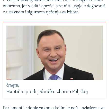
Predsjedničko glasanje formalno nije ni odgođeno niti
otkazano, jer vlada i opozicija se nisu uspjele dogovoriti
o ustavnom i sigurnom rješenju za izbore.
ČITAJTE:
Haotični predsjednički izbori u Poljskoj
Parlament je donio zakon u kojim je pošta ovlašćena za