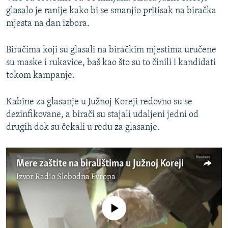
glasalo je ranije kako bi se smanjio pritisak na biračka
mjesta na dan izbora.
Biračima koji su glasali na biračkim mjestima uručene
su maske i rukavice, baš kao što su to činili i kandidati
tokom kampanje.
Kabine za glasanje u Južnoj Koreji redovno su se
dezinfikovane, a birači su stajali udaljeni jedni od
drugih dok su čekali u redu za glasanje.
Mere zaštite na biralištima u Južnoj Koreji
Izvor
Radio Slobodna Evropa
No media source currently available