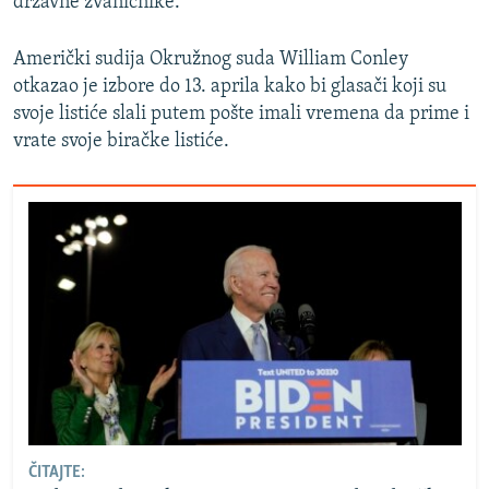
državne zvaničnike.
Američki sudija Okružnog suda William Conley
otkazao je izbore do 13. aprila kako bi glasači koji su
svoje listiće slali putem pošte imali vremena da prime i
vrate svoje biračke listiće.
ČITAJTE: