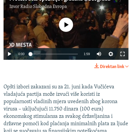
Izvor
Radio Slobodna Evropa
No media source currently available
Auto
0:00
1:59
270p
Direktan link
360p
Auto
270p
360p
404p
404p
Opšti izbori zakazani su za 21. juni kada Vučićeva
vladajuća partija može izvući više koristi iz
1080p
1080p
popularnosti vladinih mjera uvedenih zbog korona
virusa – uključujući 11.750 dinara (100 eura)
ekonomskog stimulansa za svakog državljanina i
državne pomoći kod plaćanja minimalnih plata za ljude
koji se suočavaju sa finansijskim poteškoćama.