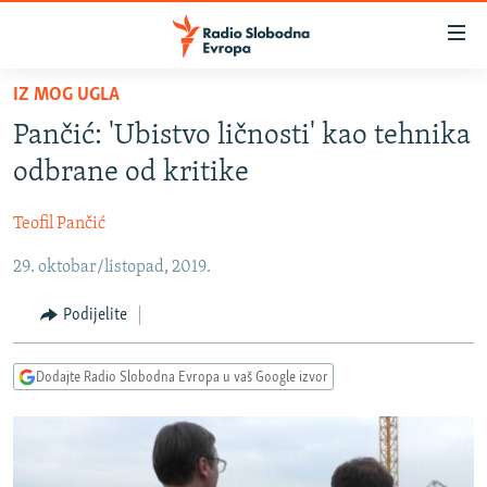
Dostupni
linkovi
Pređite
IZ MOG UGLA
na
VIJESTI
Pančić: 'Ubistvo ličnosti' kao tehnika
glavni
BOSNA I HERCEGOVINA
sadržaj
odbrane od kritike
SRBIJA
Pređite
na
Teofil Pančić
KOSOVO
glavnu
29. oktobar/listopad, 2019.
CRNA GORA
navigaciju
Pređite
VIZUELNO
Podijelite
na
PODCASTI
VIDEO
pretragu
Dodajte Radio Slobodna Evropa u vaš Google izvor
RAT U UKRAJINI
FOTOGALERIJE
KINA NA BALKANU
INFOGRAFIKE
RSE PRIČE IZ SVIJETA