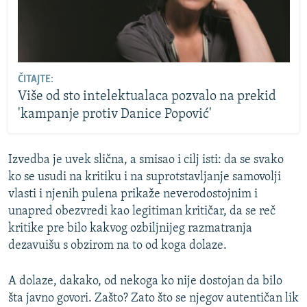
ČITAJTE:
Više od sto intelektualaca pozvalo na prekid
'kampanje protiv Danice Popović'
Izvedba je uvek slična, a smisao i cilj isti: da se svako
ko se usudi na kritiku i na suprotstavljanje samovolji
vlasti i njenih pulena prikaže neverodostojnim i
unapred obezvredi kao legitiman kritičar, da se reč
kritike pre bilo kakvog ozbiljnijeg razmatranja
dezavuišu s obzirom na to od koga dolaze.
A dolaze, dakako, od nekoga ko nije dostojan da bilo
šta javno govori. Zašto? Zato što se njegov autentičan lik