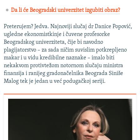
Da li će Beogradski univerzitet izgubiti obraz?
Preterujem? Jedva. Najnoviji slučaj dr Danice Popović,
ugledne ekonomistkinje i čuvene profesorke
Beogradskog univerziteta, čije bi navodno
plagijatorstvo – za sada ničim suvislim potkrepljeno
makar i u vidu kredibilne naznake – imalo biti
nekakvom protivtežom notornom slučaju ministra
finansija i ranijeg gradonačelnika Beograda Siniše
Malog tek je jedan u već podugačkoj seriji.