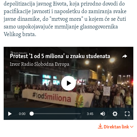
depolitizacija javnog života, koja prirodno dovodi do
pacifikacije javnosti i naposletku do zamiranja svake
javne dinamike, do "mrtvog mora" u kojem će se čuti
samo uspokojavajuće mrmljanje glasnogovornika
Velikog brata.
Protest '1 od 5 miliona' u znaku studenata
Izvor
Radio Slobodna Evropa
No media source currently available
0:00
3:45
Direktan link