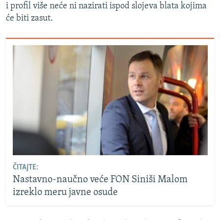
i profil više neće ni nazirati ispod slojeva blata kojima
će biti zasut.
ČITAJTE:
Nastavno-naučno veće FON Siniši Malom
izreklo meru javne osude