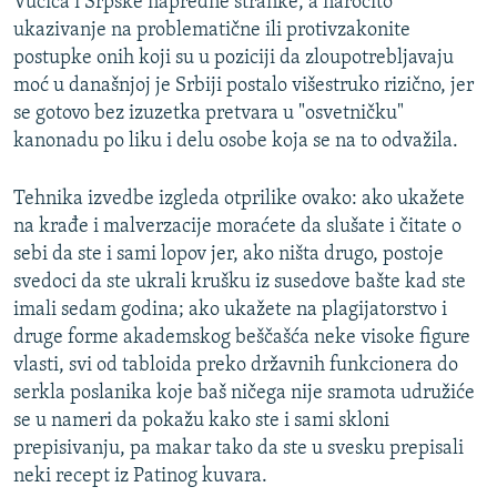
Vučića i Srpske napredne stranke, a naročito
ukazivanje na problematične ili protivzakonite
postupke onih koji su u poziciji da zloupotrebljavaju
moć u današnjoj je Srbiji postalo višestruko rizično, jer
se gotovo bez izuzetka pretvara u "osvetničku"
kanonadu po liku i delu osobe koja se na to odvažila.
Tehnika izvedbe izgleda otprilike ovako: ako ukažete
na krađe i malverzacije moraćete da slušate i čitate o
sebi da ste i sami lopov jer, ako ništa drugo, postoje
svedoci da ste ukrali krušku iz susedove bašte kad ste
imali sedam godina; ako ukažete na plagijatorstvo i
druge forme akademskog beščašća neke visoke figure
vlasti, svi od tabloida preko državnih funkcionera do
serkla poslanika koje baš ničega nije sramota udružiće
se u nameri da pokažu kako ste i sami skloni
prepisivanju, pa makar tako da ste u svesku prepisali
neki recept iz Patinog kuvara.