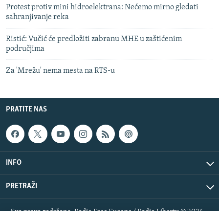
Protest protiv mini hidroelektrana: Nećemo mirno gledati
sahranjivanje reka
Ristić: Vučić će predložiti zabranu MHE u zaštićenim
područjima
Za 'Mrežu' nema mesta na RTS-u
PRATITE NAS
INFO
PRETRAŽI
Sva prava zadržana. Radio Free Europe / Radio Liberty © 2026