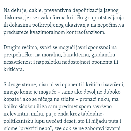
Na delu je, dakle, preventivna depolitizacija javnog
diskursa, jer se svaka forma kritičkog suprotstavljanja
ili dokazima potkrepljenog ukazivanja na nepočinstva
predusreće kvazimoralnom kontraofanzivom.
Drugim rečima, svaki se mogući javni spor svodi na
pretpolitičko: na moralnu, karakternu, građansku
nesavršenost i naposletku nedostojnost oponenta ili
kritičara.
S druge strane, nisu ni svi oponenti i kritičari savršeni,
mnogo kome je moguće – samo ako dovoljno duboko
kopate i ako se ničega ne stidite – pronaći neku, ma
koliko sićušnu ili za sam predmet spora savršeno
irelevantnu mrlju, pa je onda kroz tabloidno-
politikantsku lupu uvećati deset, sto ili hiljadu puta i
njome "prekriti nebo", sve dok se ne zaboravi izvorni