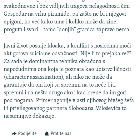
svakodnevno i bez vidljivih tragova nelagodnosti čini
Gospodar na vrhu piramide, pa zašto ne bi i njegovi
epigoni, ko već kako ume i koliko može da zine,
proguta i svari – tamo "donjih" granica zapravo nema.
Javni život postaje kloaka, a konflikt s nosiocima moći
akt gotovo suicialne odvažnosti. Nije li to prejaka reč?
Za sada je dominantna tehnika obračuna s
nepoćudnima ona koja je poznata kao ubistvo ličnosti
(character assassination), ali niko ne može da
garantuje da oni koji su spremni na to neće biti
spremni i na nešto drugo ako i kad krene da im gori
pod nogama. Primer agonije vlasti njihovog bivšeg šefa
ili privilegovanog partnera Slobodana Miloševića to
nesumnjivo dokazuje.
Podijelite
Pratite nas