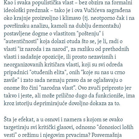
Kao i svaka populistička vlast – bez obzira na formalni
ideološki predznak – tako je i ova Vučićeva sagrađena
oko krajnje proizvoljno i klimavo (tj. neotporno čak i na
površinsku analizu, kamoli na dublju demontažu)
postavljene dogme o vlastitom "poštenju" i
"autentičnosti" koja dolazi otuda što se, je li, radi o
vlasti "iz naroda i za narod", za razliku od prethodnih
vlasti i sadašnje opozicije, ili prosto nezavisnih i
neorganizovanih kritičara vlasti, koji su svi odreda
pripadnici "otuđenih elita", onih "koje su nas u crno
zavile" i zato sada nemaju pravo da se oglašavaju o
onome što čini "narodna vlast“. Ovo zvuči priprosto jer
takvo i jeste, ali može prilično dugo da funkcioniše, ima
kroz istoriju deprimirajuće dovoljno dokaza za to.
Šta je efekat, a u osnovi i namera s kojom se ovako
targetiraju svi kritički glasovi, odnosno "donosioci loših
vesti" o režimu i njegovim prvacima? Posvemašnja