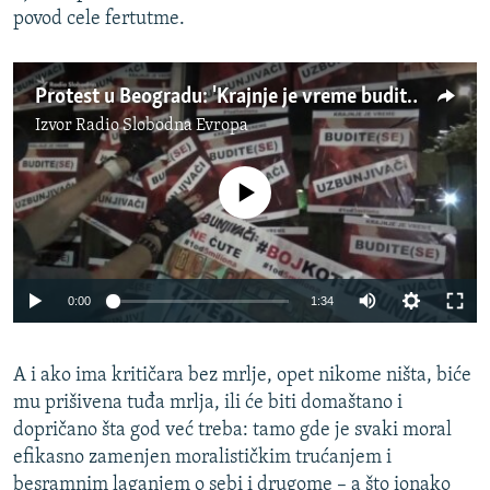
povod cele fertutme.
Protest u Beogradu: 'Krajnje je vreme budite (se) uzbunjivači'
Izvor
Radio Slobodna Evropa
No media source currently available
0:00
1:34
A i ako ima kritičara bez mrlje, opet nikome ništa, biće
mu prišivena tuđa mrlja, ili će biti domaštano i
dopričano šta god već treba: tamo gde je svaki moral
efikasno zamenjen moralističkim trućanjem i
besramnim laganjem o sebi i drugome – a što ionako