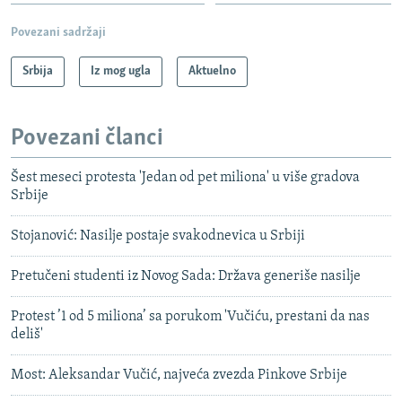
Povezani sadržaji
Srbija
Iz mog ugla
Aktuelno
Povezani članci
Šest meseci protesta 'Jedan od pet miliona' u više gradova
Srbije
Stojanović: Nasilje postaje svakodnevica u Srbiji
Pretučeni studenti iz Novog Sada: Država generiše nasilje
Protest ’1 od 5 miliona’ sa porukom 'Vučiću, prestani da nas
deliš'
Most: Aleksandar Vučić, najveća zvezda Pinkove Srbije