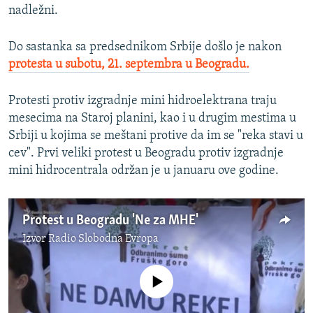
nadležni.
Do sastanka sa predsednikom Srbije došlo je nakon
protesta u subotu, 21. septembra u Beogradu.
Protesti protiv izgradnje mini hidroelektrana traju
mesecima na Staroj planini, kao i u drugim mestima u
Srbiji u kojima se meštani protive da im se "reka stavi u
cev". Prvi veliki protest u Beogradu protiv izgradnje
mini hidrocentrala održan je u januaru ove godine.
Protest u Beogradu 'Ne za MHE'
Izvor
Radio Slobodna Evropa
No media source currently available