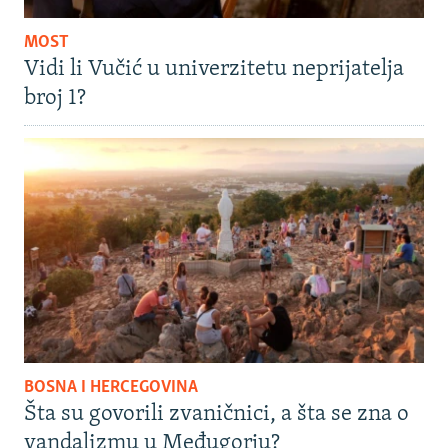
MOST
Vidi li Vučić u univerzitetu neprijatelja
broj 1?
BOSNA I HERCEGOVINA
Šta su govorili zvaničnici, a šta se zna o
vandalizmu u Međugorju?