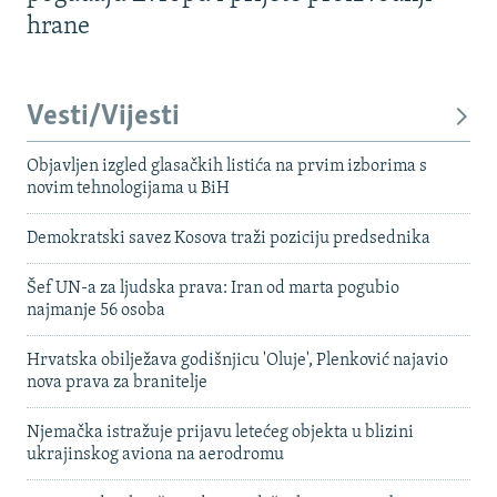
hrane
Vesti/Vijesti
Objavljen izgled glasačkih listića na prvim izborima s
novim tehnologijama u BiH
Demokratski savez Kosova traži poziciju predsednika
Šef UN-a za ljudska prava: Iran od marta pogubio
najmanje 56 osoba
Hrvatska obilježava godišnjicu 'Oluje', Plenković najavio
nova prava za branitelje
Njemačka istražuje prijavu letećeg objekta u blizini
ukrajinskog aviona na aerodromu