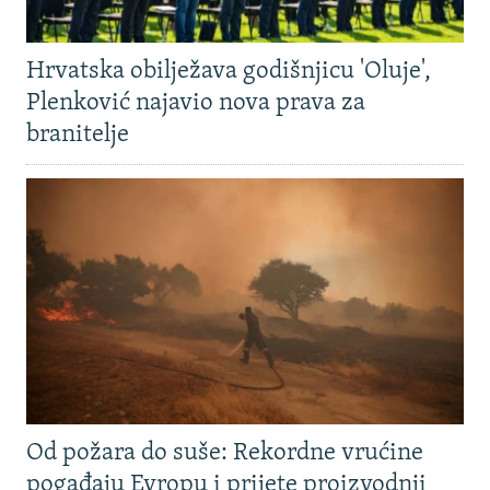
Hrvatska obilježava godišnjicu 'Oluje',
Plenković najavio nova prava za
branitelje
Od požara do suše: Rekordne vrućine
pogađaju Evropu i prijete proizvodnji