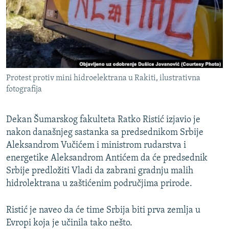
ISPRIČAJ MI
DNEVNO@RSE
SPECIJALI RSE
VIŠE OD NASLOVA
PRATITE NAS
Protest protiv mini hidroelektrana u Rakiti, ilustrativna
GENOCID U SREBRENICI
fotografija
POPLAVE I KLIZIŠTA U BIH 2024.
Dekan Šumarskog fakulteta Ratko Ristić izjavio je
TV LIBERTY
Sve RFE/RL stranice
nakon današnjeg sastanka sa predsednikom Srbije
POST SCRIPTUM
Aleksandrom Vučićem i ministrom rudarstva i
MOJA EVROPA
energetike Aleksandrom Antićem da će predsednik
Srbije predložiti Vladi da zabrani gradnju malih
TRI DECENIJE OD RATA U BIH
hidrolektrana u zaštićenim područjima prirode.
SVE KARTE DEJTONA
Ristić je naveo da će time Srbija biti prva zemlja u
NASTANAK I RASPAD JUGOSLAVIJE
Evropi koja je učinila tako nešto.