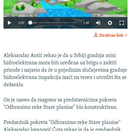
0:00
1:46
Direktan link
Aleksandar Antić rekao je da u Srbiji gradnja mini
hidroelektrana mora biti uređena uz brigu o zaštiti
prirode i najavio da će u pojedinim slučajevima gradnje
hidroelektrana inspekcija izaći na teren i utvrditi šta se
dešavalo.
On je naveo da razgovor sa predstavnicima pokreta
"Odbranimo reke Stare planine" bio konstruktivan.
Predsednik pokreta "Odbranimo reke Stare planine"
Aleksandar Jovanović Ćuta rekao je da je predsednik