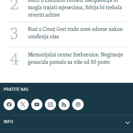
2
Kurti u Zubinom Potoku: Iskopavanja bi
mogla trajati mjesecima, Srbija bi trebala
otvoriti arhive
3
Rusi u Crnoj Gori traže nove adrese nakon
uvođenja viza
4
Memorijalni centar Srebrenica: Negiranje
genocida poraslo za više od 50 posto
PRATITE NAS
INFO