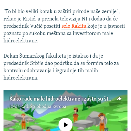
"To bi bio veliki korak u zaštiti prirode naše zemlje",
rekao je Ristić, a prenela televizija N1 i dodao da će
predsednik Vučić posetiti
selo Rakitu
koje je u javnosti
poznato po sukobu meštana sa investitorom male
hidroelektrane.
Dekan Šumarskog fakulteta je istakao i da je
predsednik Srbije dao podršku da se formira telo za
kontrolu odobravanja i izgradnje tih malih
hidroelektrana.
Kako rade male hidroelektrane i zašto su štetne?
Izvor
Radio Slobodna Evropa
No media source currently available