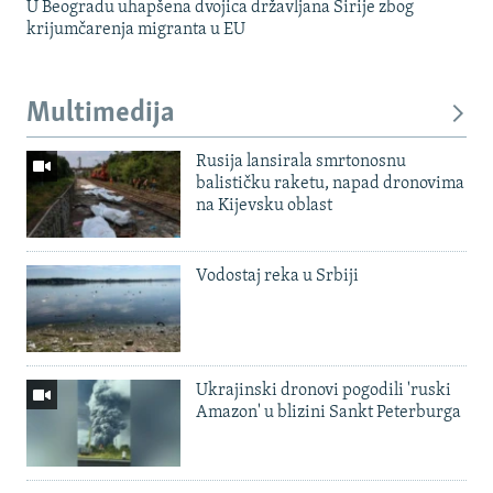
U Beogradu uhapšena dvojica državljana Sirije zbog
krijumčarenja migranta u EU
Multimedija
Rusija lansirala smrtonosnu
balističku raketu, napad dronovima
na Kijevsku oblast
Vodostaj reka u Srbiji
Ukrajinski dronovi pogodili 'ruski
Amazon' u blizini Sankt Peterburga