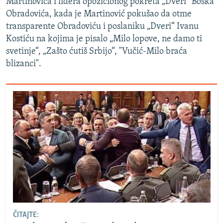
Martinovića i lidera opozicionog pokreta „Dveri“ Boška
Obradovića, kada je Martinović pokušao da otme
transparente Obradoviću i poslaniku „Dveri“ Ivanu
Kostiću na kojima je pisalo „Milo lopove, ne damo ti
svetinje“, „Zašto ćutiš Srbijo“, "Vučić-Milo braća
blizanci".
ČITAJTE: