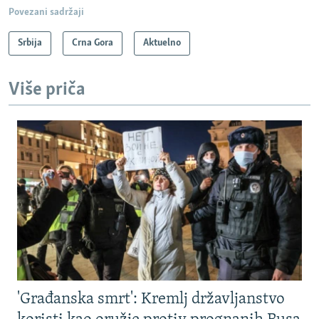
Povezani sadržaji
Srbija
Crna Gora
Aktuelno
Više priča
'Građanska smrt': Kremlj državljanstvo