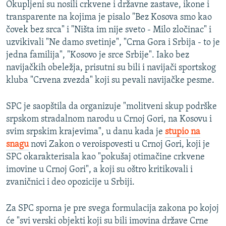
Okupljeni su nosili crkvene i državne zastave, ikone i
transparente na kojima je pisalo "Bez Kosova smo kao
čovek bez srca" i "Ništa im nije sveto - Milo zločinac" i
uzvikivali "Ne damo svetinje", "Crna Gora i Srbija - to je
jedna familija", "Kosovo je srce Srbije". Iako bez
navijačkih obeležja, prisutni su bili i navijači sportskog
kluba "Crvena zvezda" koji su pevali navijačke pesme.
SPC je saopštila da organizuje "molitveni skup podrške
srpskom stradalnom narodu u Crnoj Gori, na Kosovu i
svim srpskim krajevima", u danu kada je
stupio na
snagu
novi Zakon o veroispovesti u Crnoj Gori, koji je
SPC okarakterisala kao "pokušaj otimačine crkvene
imovine u Crnoj Gori", a koji su oštro kritikovali i
zvaničnici i deo opozicije u Srbiji.
Za SPC sporna je pre svega formulacija zakona po kojoj
će "svi verski objekti koji su bili imovina države Crne