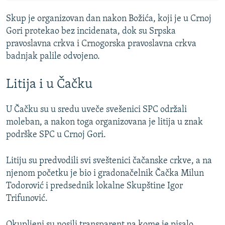
Skup je organizovan dan nakon Božića, koji je u Crnoj
Gori protekao bez incidenata, dok su Srpska
pravoslavna crkva i Crnogorska pravoslavna crkva
badnjak palile odvojeno.
Litija i u Čačku
U Čačku su u sredu uveče svešenici SPC održali
moleban, a nakon toga organizovana je litija u znak
podrške SPC u Crnoj Gori.
Litiju su predvodili svi sveštenici čačanske crkve, a na
njenom početku je bio i gradonačelnik Čačka Milun
Todorović i predsednik lokalne Skupštine Igor
Trifunović.
Okupljeni su nosili transparent na kome je pisalo