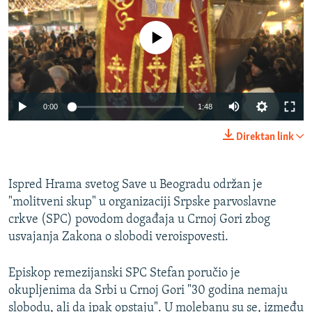
ISPRIČAJ MI
DNEVNO@RSE
No media source currently available
SPECIJALI RSE
VIŠE OD NASLOVA
PRATITE NAS
Auto
0:00
1:48
GENOCID U SREBRENICI
270p
Direktan link
POPLAVE I KLIZIŠTA U BIH 2024.
360p
TV LIBERTY
Sve RFE/RL stranice
404p
Ispred Hrama svetog Save u Beogradu održan je
Auto
270p
360p
404p
POST SCRIPTUM
"molitveni skup" u organizaciji Srpske parvoslavne
1080p
MOJA EVROPA
crkve (SPC) povodom događaja u Crnoj Gori zbog
1080p
usvajanja Zakona o slobodi veroispovesti.
TRI DECENIJE OD RATA U BIH
SVE KARTE DEJTONA
Episkop remezijanski SPC Stefan poručio je
NASTANAK I RASPAD JUGOSLAVIJE
okupljenima da Srbi u Crnoj Gori "30 godina nemaju
slobodu, ali da ipak opstaju". U molebanu su se, između