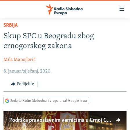
Dostupni
linkovi
Pređite
SRBIJA
na
VIJESTI
Skup SPC u Beogradu zbog
glavni
BOSNA I HERCEGOVINA
sadržaj
crnogorskog zakona
SRBIJA
Pređite
na
Mila Manojlović
KOSOVO
glavnu
8. januar/siječanj, 2020.
CRNA GORA
navigaciju
Pređite
VIZUELNO
Podijelite
na
PODCASTI
VIDEO
pretragu
Dodajte Radio Slobodna Evropa u vaš Google izvor
RAT U UKRAJINI
FOTOGALERIJE
KINA NA BALKANU
INFOGRAFIKE
Podrška pravoslavnim vernicima u Crnoj Gori
RSE PRIČE IZ SVIJETA