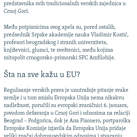
predstavnika svih tradicionalnih verskih zajednica u
Crnoj Gori.
Među potpisnicima ovog apela su, pored ostalih,
predsednik Srpske akademije nauka Vladimir Kostić,
profesori beogradskog i stranih univerziteta,
književnici, glumci, te sveštenici, među kojima
mitopolit crnogorsko-primorski SPC Amfilohije.
Šta na sve kažu u EU?
Regulisanje verskih prava je unutrašnje pitanje svake
zemlje i u tom smislu Evropska Unija nema nikakvu
nadležnost, poručili su evropski zvaničnici 6. januara,
povodom dešavanja u Crnoj Gori i odnosima na relaciji
Beograd – Podgorica, dok je Ana Pisonero, portparolka
Evropske Komisije izjavila da Evropska Unija pridaje
veliki značaj dobrosusedskim odnosima i stvaranju