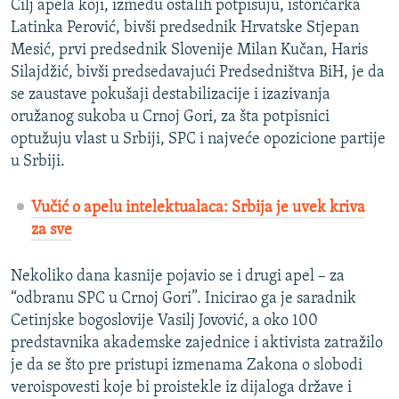
Cilj apela koji, između ostalih potpisuju, istoričarka
Latinka Perović, bivši predsednik Hrvatske Stjepan
Mesić, prvi predsednik Slovenije Milan Kučan, Haris
Silajdžić, bivši predsedavajući Predsedništva BiH, je da
se zaustave pokušaji destabilizacije i izazivanja
oružanog sukoba u Crnoj Gori, za šta potpisnici
optužuju vlast u Srbiji, SPC i najveće opozicione partije
u Srbiji.
Vučić o apelu intelektualaca: Srbija je uvek kriva
za sve
Nekoliko dana kasnije pojavio se i drugi apel – za
“odbranu SPC u Crnoj Gori”. Inicirao ga je saradnik
Cetinjske bogoslovije Vasilj Jovović, a oko 100
predstavnika akademske zajednice i aktivista zatražilo
je da se što pre pristupi izmenama Zakona o slobodi
veroispovesti koje bi proistekle iz dijaloga države i