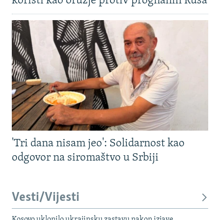
koristi kao oružje protiv prognanih Rusa
'Tri dana nisam jeo': Solidarnost kao
odgovor na siromaštvo u Srbiji
Vesti/Vijesti
Kosovo uklonilo ukrajinsku zastavu nakon izjave