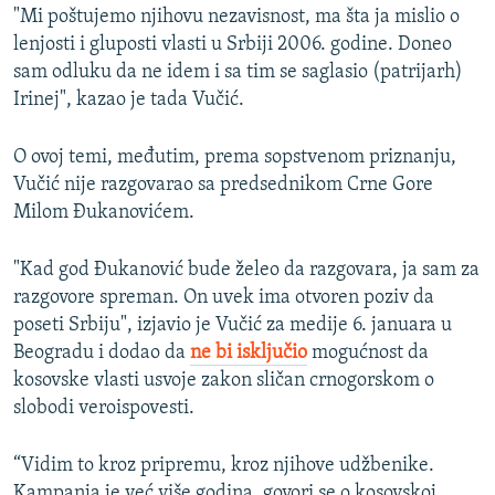
"Mi poštujemo njihovu nezavisnost, ma šta ja mislio o
lenjosti i gluposti vlasti u Srbiji 2006. godine. Doneo
sam odluku da ne idem i sa tim se saglasio (patrijarh)
Irinej", kazao je tada Vučić.
O ovoj temi, međutim, prema sopstvenom priznanju,
Vučić nije razgovarao sa predsednikom Crne Gore
Milom Đukanovićem.
"Kad god Đukanović bude želeo da razgovara, ja sam za
razgovore spreman. On uvek ima otvoren poziv da
poseti Srbiju", izjavio je Vučić za medije 6. januara u
Beogradu i dodao da
ne bi isključio
mogućnost da
kosovske vlasti usvoje zakon sličan crnogorskom o
slobodi veroispovesti.
“Vidim to kroz pripremu, kroz njihove udžbenike.
Kampanja je već više godina, govori se o kosovskoj