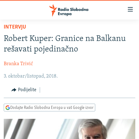
Dostupni
linkovi
Pređite
INTERVJU
na
VIJESTI
Robert Kuper: Granice na Balkanu
glavni
BOSNA I HERCEGOVINA
sadržaj
rešavati pojedinačno
SRBIJA
Pređite
na
Branka Trivić
KOSOVO
glavnu
3. oktobar/listopad, 2018.
CRNA GORA
navigaciju
Pređite
VIZUELNO
Podijelite
na
PODCASTI
VIDEO
pretragu
Dodajte Radio Slobodna Evropa u vaš Google izvor
RAT U UKRAJINI
FOTOGALERIJE
KINA NA BALKANU
INFOGRAFIKE
RSE PRIČE IZ SVIJETA