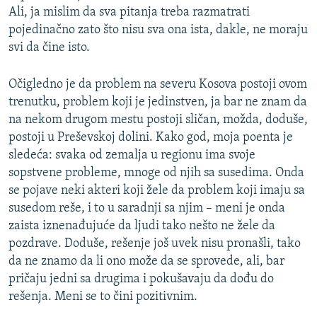
Ali, ja mislim da sva pitanja treba razmatrati
pojedinačno zato što nisu sva ona ista, dakle, ne moraju
svi da čine isto.
Očigledno je da problem na severu Kosova postoji ovom
trenutku, problem koji je jedinstven, ja bar ne znam da
na nekom drugom mestu postoji sličan, možda, doduše,
postoji u Preševskoj dolini. Kako god, moja poenta je
sledeća: svaka od zemalja u regionu ima svoje
sopstvene probleme, mnoge od njih sa susedima. Onda
se pojave neki akteri koji žele da problem koji imaju sa
susedom reše, i to u saradnji sa njim – meni je onda
zaista iznenađujuće da ljudi tako nešto ne žele da
pozdrave. Doduše, rešenje još uvek nisu pronašli, tako
da ne znamo da li ono može da se sprovede, ali, bar
pričaju jedni sa drugima i pokušavaju da dođu do
rešenja. Meni se to čini pozitivnim.