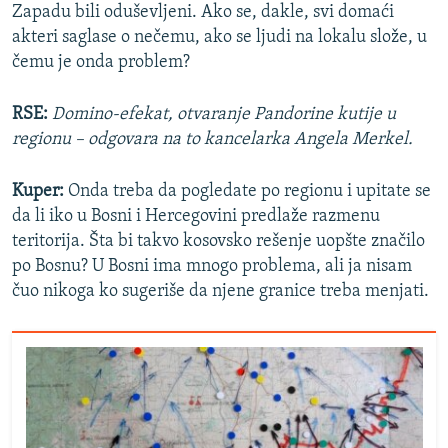
Zapadu bili oduševljeni. Ako se, dakle, svi domaći
akteri saglase o nečemu, ako se ljudi na lokalu slože, u
čemu je onda problem?
RSE:
Domino-efekat, otvaranje Pandorine kutije u
regionu – odgovara na to kancelarka Angela Merkel.
Kuper:
Onda treba da pogledate po regionu i upitate se
da li iko u Bosni i Hercegovini predlaže razmenu
teritorija. Šta bi takvo kosovsko rešenje uopšte značilo
po Bosnu? U Bosni ima mnogo problema, ali ja nisam
čuo nikoga ko sugeriše da njene granice treba menjati.