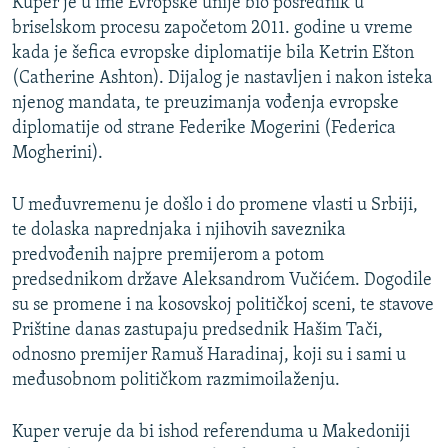
Kuper je u ime Evropske unije bio posrednik u
briselskom procesu započetom 2011. godine u vreme
kada je šefica evropske diplomatije bila Ketrin Ešton
(Catherine Ashton). Dijalog je nastavljen i nakon isteka
njenog mandata, te preuzimanja vođenja evropske
diplomatije od strane Federike Mogerini (Federica
Mogherini).
U međuvremenu je došlo i do promene vlasti u Srbiji,
te dolaska naprednjaka i njihovih saveznika
predvođenih najpre premijerom a potom
predsednikom države Aleksandrom Vučićem. Dogodile
su se promene i na kosovskoj političkoj sceni, te stavove
Prištine danas zastupaju predsednik Hašim Tači,
odnosno premijer Ramuš Haradinaj, koji su i sami u
međusobnom političkom razmimoilaženju.
Kuper veruje da bi ishod referenduma u Makedoniji