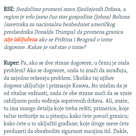
RSE:
Svedočimo promeni stava Sjedinjenih Država, a
region je vrlo jasno čuo stav gospodina (Johna) Boltona
(savetnika za nacionalnu bezbednost američkog
predsednika Donalda Trumpa) da promena granica
nije isključena
ako se Priština i Beograd o tome
dogovore. Kakav je vaš stav o tome?
Kuper:
Pa, ako se dve strane dogovore, u čemu je onda
problem? Ako se dogovore, onda to znači da sarađuju,
da zajedno rešavaju problem. Ukoliko taj njihov
dogovor uključuje i priznanje Kosova, što mislim da je
od vitalne važnosti, onda će obe strane moći da se vrate
ozbiljnom poslu vođenja sopstvenih država. Ali, znate,
tu ima mnogo detalja koje treba rešiti, primerice, koje
tačno teritorije su u pitanju; kako ćete povući granicu;
kako ćete u to uključiti građane; koje druge mere ćete
preduzeti da obezbedite sigurnost manjina itd. Dakle,