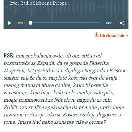
Izvor
Radio Slobodna Evropa
No media source currently available
0:00
14:28
Direktan link
RSE:
Ima spekulacija ovde, ali one stižu i od
posmatrača sa Zapada, da se gospođa Federika
Mogerini, EU posrednica u dijalogu Beograda i Prištine,
snažno zalaže da se rasplete kosovski čvor do kraja
njenog mandata iduće godine, kako bi ostavila
zaveštanje, koje bi je, kako neki mediji ovde pišu,
moglo nominovati i za Nobelovu nagradu za mir.
Prilično su snažne spekulacije da ona nije protiv ideje
razmene teritorija, ako se Kosovo i Srbija dogovore o
tome. Imate li vi neko saznanje više o ovome?