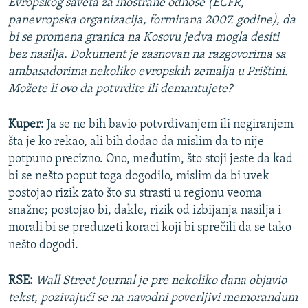
Evropskog saveta za inostrane odnose (ECFR,
panevropska organizacija, formirana 2007. godine), da
bi se promena granica na Kosovu jedva mogla desiti
bez nasilja. Dokument je zasnovan na razgovorima sa
ambasadorima nekoliko evropskih zemalja u Prištini.
Možete li ovo da potvrdite ili demantujete?
Kuper:
Ja se ne bih bavio potvrđivanjem ili negiranjem
šta je ko rekao, ali bih dodao da mislim da to nije
potpuno precizno. Ono, međutim, što stoji jeste da kad
bi se nešto poput toga dogodilo, mislim da bi uvek
postojao rizik zato što su strasti u regionu veoma
snažne; postojao bi, dakle, rizik od izbijanja nasilja i
morali bi se preduzeti koraci koji bi sprečili da se tako
nešto dogodi.
RSE:
Wall Street Journal je pre nekoliko dana objavio
tekst, pozivajući se na navodni poverljivi memorandum