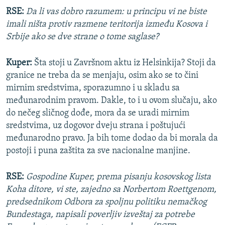
RSE:
Da li vas dobro razumem: u principu vi ne biste
imali ništa protiv razmene teritorija između Kosova i
Srbije ako se dve strane o tome saglase?
Kuper:
Šta stoji u Završnom aktu iz Helsinkija? Stoji da
granice ne treba da se menjaju, osim ako se to čini
mirnim sredstvima, sporazumno i u skladu sa
međunarodnim pravom. Dakle, to i u ovom slučaju, ako
do nečeg sličnog dođe, mora da se uradi mirnim
sredstvima, uz dogovor dveju strana i poštujući
međunarodno pravo. Ja bih tome dodao da bi morala da
postoji i puna zaštita za sve nacionalne manjine.
RSE:
Gospodine Kuper, prema pisanju kosovskog lista
Koha ditore, vi ste, zajedno sa Norbertom Roettgenom,
predsednikom Odbora za spoljnu politiku nemačkog
Bundestaga, napisali poverljiv izveštaj za potrebe