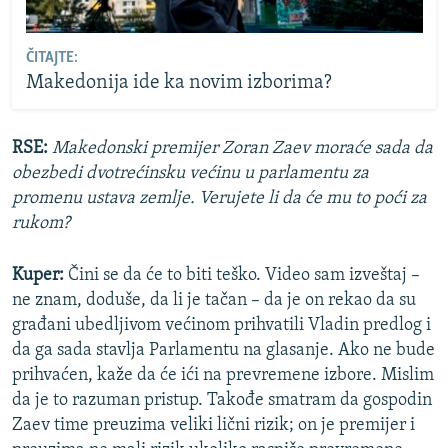
ČITAJTE:
Makedonija ide ka novim izborima?
RSE:
Makedonski premijer Zoran Zaev moraće sada da
obezbedi dvotrećinsku većinu u parlamentu za
promenu ustava zemlje. Verujete li da će mu to poći za
rukom?
Kuper:
Čini se da će to biti teško. Video sam izveštaj –
ne znam, doduše, da li je tačan – da je on rekao da su
građani ubedljivom većinom prihvatili Vladin predlog i
da ga sada stavlja Parlamentu na glasanje. Ako ne bude
prihvaćen, kaže da će ići na prevremene izbore. Mislim
da je to razuman pristup. Takođe smatram da gospodin
Zaev time preuzima veliki lični rizik; on je premijer i