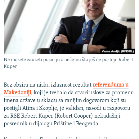
ISPRIČAJ MI
DNEVNO@RSE
SPECIJALI RSE
VIŠE OD NASLOVA
PRATITE NAS
GENOCID U SREBRENICI
Ne možete zauzeti poziciju o nečemu što još ne postoji: Robert
POPLAVE I KLIZIŠTA U BIH 2024.
Kuper
TV LIBERTY
Sve RFE/RL stranice
POST SCRIPTUM
Bez obzira na nisku izlaznost rezultat
referenduma u
Makedoniji
, koji je trebalo da stvori uslove za promenu
MOJA EVROPA
imena države u skladu sa ranijim dogovorom koji su
TRI DECENIJE OD RATA U BIH
postigli Atina i Skoplje, je validan, navodi u razgovoru
za RSE Robert Kuper (Robert Cooper) nekadašnji
SVE KARTE DEJTONA
posrednik u dijalogu Prištine i Beograda.
NASTANAK I RASPAD JUGOSLAVIJE