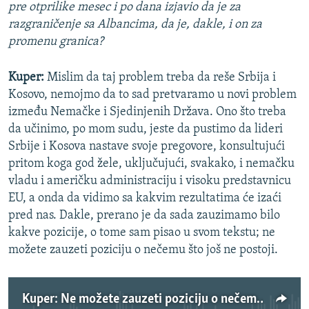
pre otprilike mesec i po dana izjavio da je za
razgraničenje sa Albancima, da je, dakle, i on za
promenu granica?
Kuper:
Mislim da taj problem treba da reše Srbija i
Kosovo, nemojmo da to sad pretvaramo u novi problem
između Nemačke i Sjedinjenih Država. Ono što treba
da učinimo, po mom sudu, jeste da pustimo da lideri
Srbije i Kosova nastave svoje pregovore, konsultujući
pritom koga god žele, uključujući, svakako, i nemačku
vladu i američku administraciju i visoku predstavnicu
EU, a onda da vidimo sa kakvim rezultatima će izaći
pred nas. Dakle, prerano je da sada zauzimamo bilo
kakve pozicije, o tome sam pisao u svom tekstu; ne
možete zauzeti poziciju o nečemu što još ne postoji.
Kuper: Ne možete zauzeti poziciju o nečemu što još ne postoji