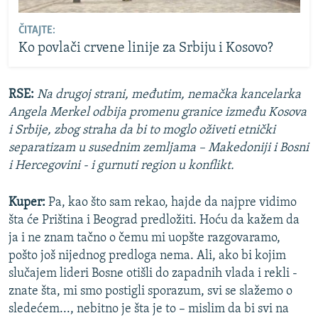
ČITAJTE:
Ko povlači crvene linije za Srbiju i Kosovo?
RSE:
Na drugoj strani, međutim, nemačka kancelarka
Angela Merkel odbija promenu granice između Kosova
i Srbije, zbog straha da bi to moglo oživeti etnički
separatizam u susednim zemljama – Makedoniji i Bosni
i Hercegovini - i gurnuti region u konflikt.
Kuper:
Pa, kao što sam rekao, hajde da najpre vidimo
šta će Priština i Beograd predložiti. Hoću da kažem da
ja i ne znam tačno o čemu mi uopšte razgovaramo,
pošto još nijednog predloga nema. Ali, ako bi kojim
slučajem lideri Bosne otišli do zapadnih vlada i rekli -
znate šta, mi smo postigli sporazum, svi se slažemo o
sledećem..., nebitno je šta je to – mislim da bi svi na