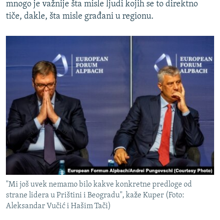
mnogo je važnije šta misle ljudi kojih se to direktno
tiče, dakle, šta misle građani u regionu.
"Mi još uvek nemamo bilo kakve konkretne predloge od
strane lidera u Prištini i Beogradu", kaže Kuper (Foto:
Aleksandar Vučić i Hašim Tači)