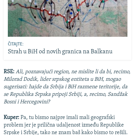
ČITAJTE:
Strah u BiH od novih granica na Balkanu
RSE:
Ali, poznavajući region, ne mislite li da bi, recimo,
Milorad Dodik, lider srpskog entiteta u BiH, mogao
sugerisati: hajde da Srbija i BiH razmene teritorije, da
se Republika Srpska pripoji Srbiji, a, recimo, Sandžak
Bosni i Hercegovini?
Kuper:
Pa, tu bismo najpre imali mali geografski
problem jer je prilična udaljenost između Republike
Srpske i Srbije, tako ne znam baš kako bismo to rešili.