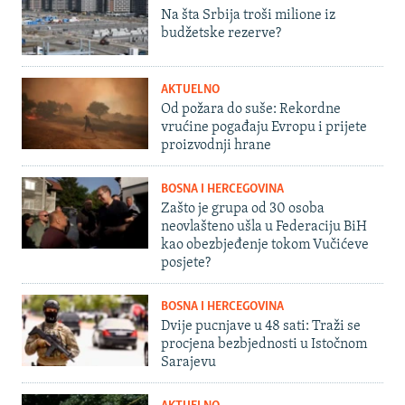
Na šta Srbija troši milione iz
budžetske rezerve?
AKTUELNO
Od požara do suše: Rekordne
vrućine pogađaju Evropu i prijete
proizvodnji hrane
BOSNA I HERCEGOVINA
Zašto je grupa od 30 osoba
neovlašteno ušla u Federaciju BiH
kao obezbjeđenje tokom Vučićeve
posjete?
BOSNA I HERCEGOVINA
Dvije pucnjave u 48 sati: Traži se
procjena bezbjednosti u Istočnom
Sarajevu