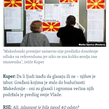
"Makedonski premijer namerno nije predložio donošenje
odluke na referendumu jer niko ne zna koliko zemlja ima
stanovnika", ističe Kuper
Kuper:
Da li ljudi izađu da glasaju ili ne – njihov je
izbor. Građani kojima je stalo do budućnosti
Makedonije - oni su glasali i ogromna većina njih
podržala je predlog svoje Vlade.
RSE:
Ali, izlaznost je bila ispod 40 odsto?