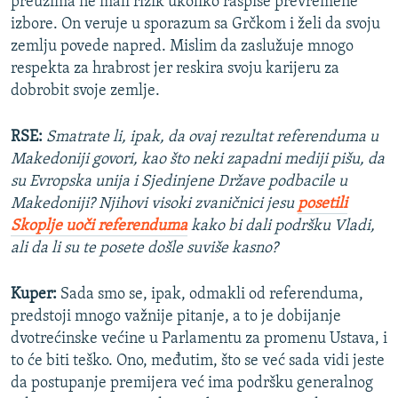
preuzima ne mali rizik ukoliko raspiše prevremene
izbore. On veruje u sporazum sa Grčkom i želi da svoju
zemlju povede napred. Mislim da zaslužuje mnogo
respekta za hrabrost jer reskira svoju karijeru za
dobrobit svoje zemlje.
RSE:
Smatrate li, ipak, da ovaj rezultat referenduma u
Makedoniji govori, kao što neki zapadni mediji pišu, da
su Evropska unija i Sjedinjene Države podbacile u
Makedoniji? Njihovi visoki zvaničnici jesu
posetili
Skoplje uoči referenduma
kako bi dali podršku Vladi,
ali da li su te posete došle suviše kasno?
Kuper:
Sada smo se, ipak, odmakli od referenduma,
predstoji mnogo važnije pitanje, a to je dobijanje
dvotrećinske većine u Parlamentu za promenu Ustava, i
to će biti teško. Ono, međutim, što se već sada vidi jeste
da postupanje premijera već ima podršku generalnog