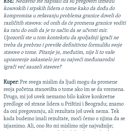
RSE:
Nedavno ste napisali da su pregovori između
kosovskih i srpskih lidera o tome kako da dođu do
kompromisa u rešavanju problema granice doveli do
različitih stavova: od onih da će promena granice voditi
ka ratu do onih da je to način da se učvrsti mir.
Upozorili ste u tom kontekstu da spoljašnji igrači ne
treba da prebrzo i previše definitivno formulišu svoje
stavove o tome. Pitanje je, međutim, nije li to vaše
upozorenje zakasnelo jer su najveći međunarodni
igrači već zauzeli stavove?
Kuper:
Pre svega mislim da ljudi mogu da promene
svoja početna stanovišta o tome ako im se da vremena.
Drugo, mi još uvek nemamo bilo kakve konkretne
predloge od strane lidera u Prištini i Beogradu; znamo
da oni pregovaraju, ali rezultata još uvek nema. Tek
kada budemo imali rezultate, moći ćemo o njima da se
izjasnimo. Ali, ono što mi mislimo nije najvažnije;