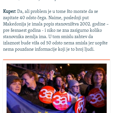
Kuper:
Da, ali problem je u tome što morate da se
zapitate 40 odsto čega. Naime, poslednji put
Makedonija je imala popis stanovništva 2002. godine –
pre šesnaest godina - i niko ne zna zasigurno koliko
stanovnika zemlja ima. U tom smislu zahtev da
izlaznost bude viša od 50 odsto nema smisla jer uopšte
nema pouzdane informacije koji je to broj ljudi.