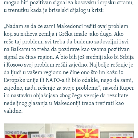
mogao biti pozitivan signal za kosovsku i srpsku stranu,
u trenutku kada je briselski dijalog u krizi:
„Nadam se da će sami Makedonci rešiti ovaj problem
koji su njihova zemlja i Grčka imale jako dugo. Ako
reše taj problem, svi treba da budemo zadovoljni i svi
na Balkanu to treba da pozdrave kao veoma pozitivan
signal za čitav region. A bio bih još srećniji ako bi Srbija
i Kosovo svoj problem rešili zajedno. Najbolje rešenje je
da ljudi u vašem regionu ne čine ono što im kažu iz
Evropske unije ili NATO-a ili bilo odakle, nego da sami,
zajedno, nađu rešenje za svoje probleme“, navodi Kuper
i u nastavku objašnjava zbog čega veruje da rezultate
nedeljnog glasanja u Makedoniji treba tretirati kao
validne.