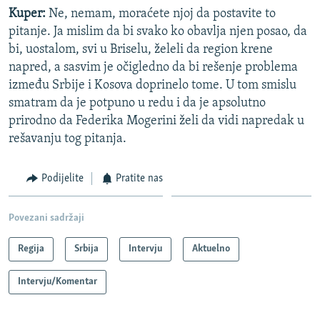
Kuper:
Ne, nemam, moraćete njoj da postavite to
pitanje. Ja mislim da bi svako ko obavlja njen posao, da
bi, uostalom, svi u Briselu, želeli da region krene
napred, a sasvim je očigledno da bi rešenje problema
između Srbije i Kosova doprinelo tome. U tom smislu
smatram da je potpuno u redu i da je apsolutno
prirodno da Federika Mogerini želi da vidi napredak u
rešavanju tog pitanja.
Podijelite
Pratite nas
Povezani sadržaji
Regija
Srbija
Intervju
Aktuelno
Intervju/Komentar