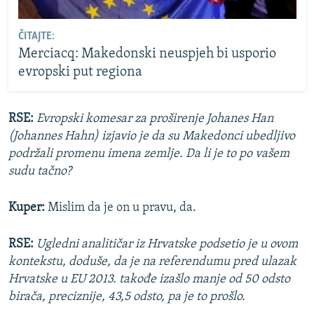
ČITAJTE:
Merciacq: Makedonski neuspjeh bi usporio
evropski put regiona
RSE:
Evropski komesar za proširenje Johanes Han
(Johannes Hahn) izjavio je da su Makedonci ubedljivo
podržali promenu imena zemlje. Da li je to po vašem
sudu tačno?
Kuper:
Mislim da je on u pravu, da.
RSE:
Ugledni analitičar iz Hrvatske podsetio je u ovom
kontekstu, doduše, da je na referendumu pred ulazak
Hrvatske u EU 2013. takođe izašlo manje od 50 odsto
birača, preciznije, 43,5 odsto, pa je to prošlo.