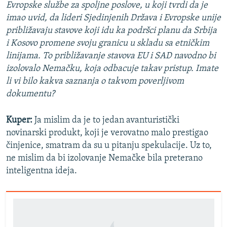
Evropske službe za spoljne poslove, u koji tvrdi da je
imao uvid, da lideri Sjedinjenih Država i Evropske unije
približavaju stavove koji idu ka podršci planu da Srbija
i Kosovo promene svoju granicu u skladu sa etničkim
linijama. To približavanje stavova EU i SAD navodno bi
izolovalo Nemačku, koja odbacuje takav pristup. Imate
li vi bilo kakva saznanja o takvom poverljivom
dokumentu?
Kuper:
Ja mislim da je to jedan avanturistički
novinarski produkt, koji je verovatno malo prestigao
činjenice, smatram da su u pitanju spekulacije. Uz to,
ne mislim da bi izolovanje Nemačke bila preterano
inteligentna ideja.