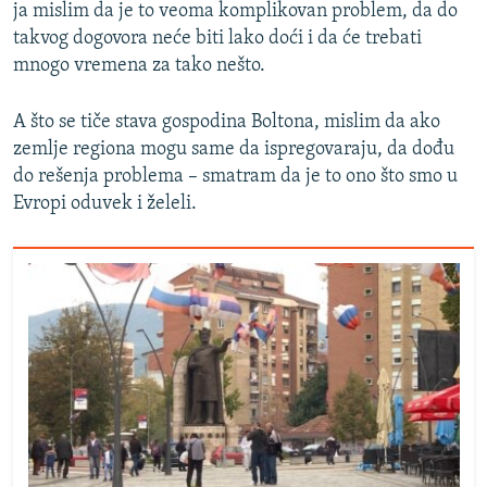
ja mislim da je to veoma komplikovan problem, da do
takvog dogovora neće biti lako doći i da će trebati
mnogo vremena za tako nešto.
A što se tiče stava gospodina Boltona, mislim da ako
zemlje regiona mogu same da ispregovaraju, da dođu
do rešenja problema – smatram da je to ono što smo u
Evropi oduvek i želeli.