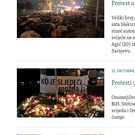
Protest u
Veliki broj
sata blokir
sinoć autom
svijeće na 
Agić (20) i
Sarajevu.
11. OKTOBAR
Protesti 
Osumnjičeni
BiH. Stotin
srijedu i č
ćutnje.