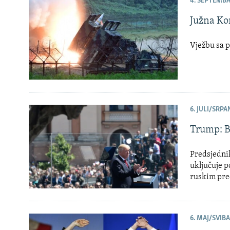
4. SEPTEMBA
Južna Kor
Vježbu sa p
6. JULI/SRPAN
Trump: B
Predsjedni
uključuje p
ruskim pre
6. MAJ/SVIBA