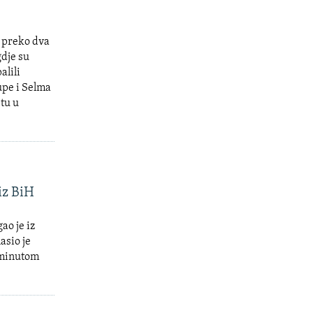
i preko dva
gdje su
alili
upe i Selma
etu u
iz BiH
ao je iz
asio je
i minutom