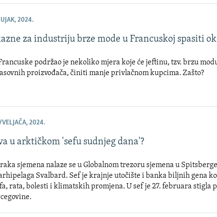
UJAK, 2024.
azne za industriju brze mode u Francuskoj spasiti ok
rancuske podržao je nekoliko mjera koje će jeftinu, tzv. brzu modu
asovnih proizvođača, činiti manje privlačnom kupcima. Zašto?
/VELJAČA, 2024.
va u arktičkom 'sefu sudnjeg dana'?
raka sjemena nalaze se u Globalnom trezoru sjemena u Spitsberge
rhipelaga Svalbard. Sef je krajnje utočište i banka biljnih gena koj
a, rata, bolesti i klimatskih promjena. U sef je 27. februara stigla p
rcegovine.