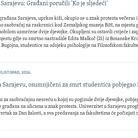
 Sarajevu: Građani poručili 'Ko je sljedeći'
 građana Sarajeva, uprkos kiši, okupio se u znak protesta večeras 
ao saobraćaj na raskrsnici kod Zemaljskog muzeja BiH, na mjestu 
obilom usmrćene dvije djevojke. Okupljeni su ostavili cvijeće i zap
mjestu gdje su smrtno nastradale Edita Malkoč (21) iz Bosanske Kr
z Bugojna, studentice na odsjeku psihologije na Filozofskom fakult
/LISTOPAD, 2016.
u Sarajevu, osumnjičeni za smrt studentica pobjegao 
 za saobraćajnu nesreću u kojoj su poginule dvije djevojke, pobjeg
e građana na ulicama u znak protesta. Univerzitet u Sarajevu progl
etvrtak za Dan žalosti, a sva predavanja na fakultetima će počinjat