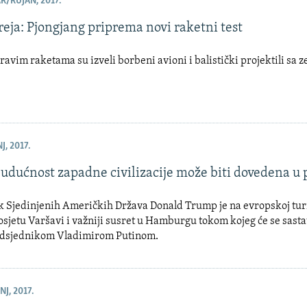
R/RUJAN, 2017.
eja: Pjongjang priprema novi raketni test
ravim raketama su izveli borbeni avioni i balistički projektili sa z
J, 2017.
udućnost zapadne civilizacije može biti dovedena u 
k Sjedinjenih Američkih Država Donald Trump je na evropskoj tur
osjetu Varšavi i važniji susret u Hamburgu tokom kojeg će se sasta
dsjednikom Vladimirom Putinom.
NJ, 2017.