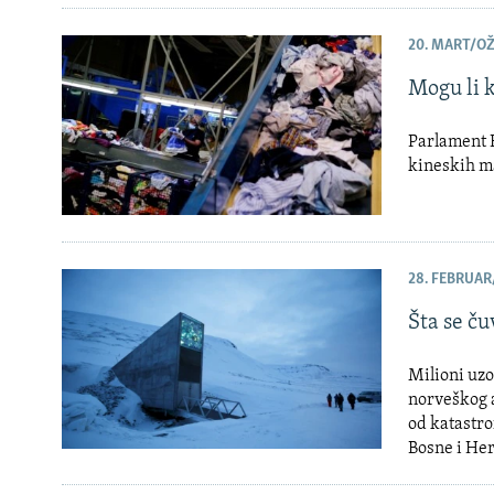
20. MART/OŽ
Mogu li k
Parlament F
kineskih m
28. FEBRUAR
Šta se ču
Milioni uzo
norveškog a
od katastrof
Bosne i He