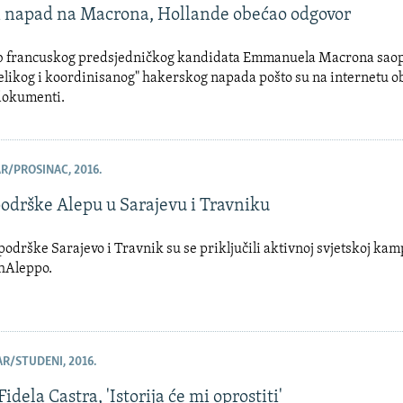
 napad na Macrona, Hollande obećao odgovor
ab francuskog predsjedničkog kandidata Emmanuela Macrona saopšt
elikog i koordinisanog" hakerskog napada pošto su na internetu ob
 dokumenti.
R/PROSINAC, 2016.
podrške Alepu u Sarajevu i Travniku
odrške Sarajevo i Travnik su se priključili aktivnoj svjetskoj kam
hAleppo.
R/STUDENI, 2016.
idela Castra, 'Istorija će mi oprostiti'