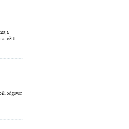
 maja
ra težiti
bili odgovor