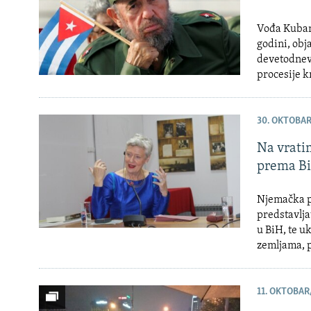
Vođa Kubans
godini, obj
devetodnevn
procesije k
30. OKTOBAR
Na vrati
prema B
Njemačka p
predstavlja
u BiH, te u
zemljama, p
11. OKTOBAR