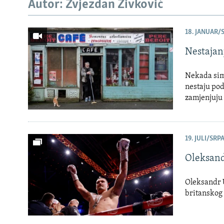
ISPRIČAJ MI
Autor: Zvjezdan Živković
DNEVNO@RSE
18. JANUAR/S
SPECIJALI RSE
Nestajan
VIŠE OD NASLOVA
GENOCID U SREBRENICI
Nekada simb
nestaju pod
POPLAVE I KLIZIŠTA U BIH 2024.
zamjenjuju 
TV LIBERTY
POST SCRIPTUM
19. JULI/SRPA
MOJA EVROPA
Oleksand
TRI DECENIJE OD RATA U BIH
SVE KARTE DEJTONA
Oleksandr 
britanskog
NASTANAK I RASPAD JUGOSLAVIJE