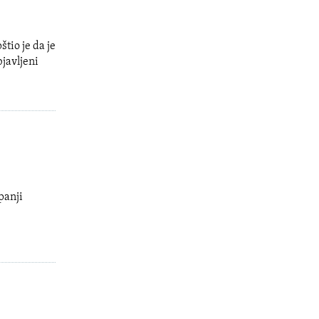
io je da je
javljeni
panji