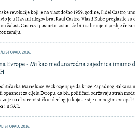
ke revolucije koji je na vlast došao 1959. godine, Fidel Castro, umr
avio je u Havani njegov brat Raul Castro. Vlasti Kube proglasile su
u žalost. Castrovi posmrtni ostaci će biti sahranjeni poslije četv
roz zemlju.
/LISTOPAD, 2016.
ma Evrope - Mi kao međunarodna zajednica imamo 
iH
olitičarka Marieluise Beck ocjenjuje da krize Zapadnog Balkana
ti opasnost za cijelu Evropu, da bh. političari održavaju strah me
kazuje na ekstremističku ideologiju koja se sije u mnogim evropsk
a i u SAD.
/LISTOPAD, 2016.