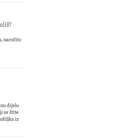
oliš?
, naročito
nu dijelu
i se štite
ošiljka iz