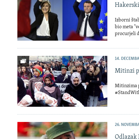
Hakerski
Izborni št
bio meta "v
procurjeli
14. DECEMBA
Mitinzi 
Mitinzima p
#StandWit
26. NOVEMBA
Odlazak F