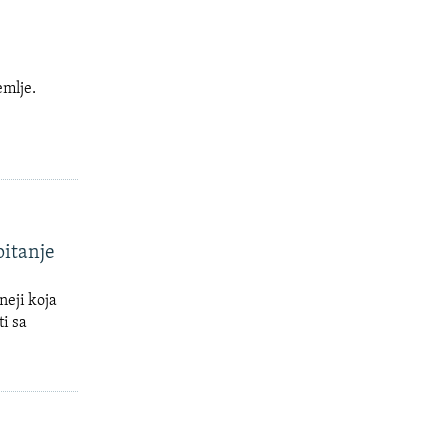
emlje.
pitanje
neji koja
ti sa