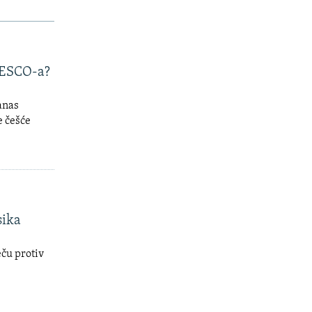
UNESCO-a?
danas
e češće
sika
ču protiv