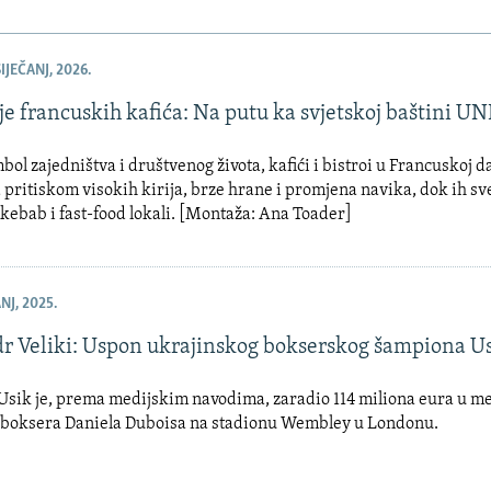
IJEČANJ, 2026.
je francuskih kafića: Na putu ka svjetskoj baštini 
ol zajedništva i društvenog života, kafići i bistroi u Francuskoj 
 pritiskom visokih kirija, brze hrane i promjena navika, dok ih sv
kebab i fast-food lokali. [Montaža: Ana Toader]
NJ, 2025.
r Veliki: Uspon ukrajinskog bokserskog šampiona U
Usik je, prema medijskim navodima, zaradio 114 miliona eura u me
 boksera Daniela Duboisa na stadionu Wembley u Londonu.