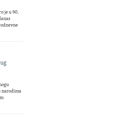
o je u 90.
 danas
orodnevne
dug
 mogu
đu narodima
im