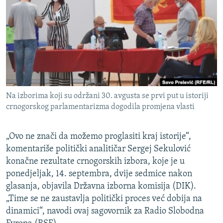
ISPRIČAJ MI
DNEVNO@RSE
SPECIJALI RSE
VIŠE OD NASLOVA
PRATITE NAS
GENOCID U SREBRENICI
Na izborima koji su održani 30. avgusta se prvi put u istoriji
POPLAVE I KLIZIŠTA U BIH 2024.
crnogorskog parlamentarizma dogodila promjena vlasti
TV LIBERTY
Sve RFE/RL stranice
POST SCRIPTUM
„Ovo ne znači da možemo proglasiti kraj istorije“,
komentariše politički analitičar Sergej Sekulović
MOJA EVROPA
konačne rezultate crnogorskih izbora, koje je u
TRI DECENIJE OD RATA U BIH
ponedjeljak, 14. septembra, dvije sedmice nakon
glasanja, objavila Državna izborna komisija (DIK).
SVE KARTE DEJTONA
„Time se ne zaustavlja politički proces već dobija na
NASTANAK I RASPAD JUGOSLAVIJE
dinamici“, navodi ovaj sagovornik za Radio Slobodna