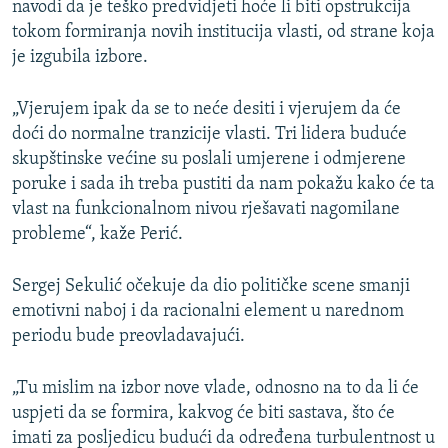
navodi da je teško predvidjeti hoće li biti opstrukcija
tokom formiranja novih institucija vlasti, od strane koja
je izgubila izbore.
„Vjerujem ipak da se to neće desiti i vjerujem da će
doći do normalne tranzicije vlasti. Tri lidera buduće
skupštinske većine su poslali umjerene i odmjerene
poruke i sada ih treba pustiti da nam pokažu kako će ta
vlast na funkcionalnom nivou rješavati nagomilane
probleme“, kaže Perić.
Sergej Sekulić očekuje da dio političke scene smanji
emotivni naboj i da racionalni element u narednom
periodu bude preovladavajući.
„Tu mislim na izbor nove vlade, odnosno na to da li će
uspjeti da se formira, kakvog će biti sastava, što će
imati za posljedicu budući da određena turbulentnost u