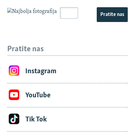
Pratite nas
Pratite nas
Instagram
YouTube
Tik Tok