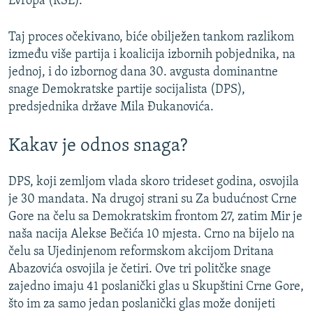
Evropa (RSE).
Taj proces očekivano, biće obilježen tankom razlikom
između više partija i koalicija izbornih pobjednika, na
jednoj, i do izbornog dana 30. avgusta dominantne
snage Demokratske partije socijalista (DPS),
predsjednika države Mila Đukanovića.
Kakav je odnos snaga?
DPS, koji zemljom vlada skoro trideset godina, osvojila
je 30 mandata. Na drugoj strani su Za budućnost Crne
Gore na čelu sa Demokratskim frontom 27, zatim Mir je
naša nacija Alekse Bečića 10 mjesta. Crno na bijelo na
čelu sa Ujedinjenom reformskom akcijom Dritana
Abazovića osvojila je četiri. Ove tri politčke snage
zajedno imaju 41 poslanički glas u Skupštini Crne Gore,
što im za samo jedan poslanički glas može donijeti