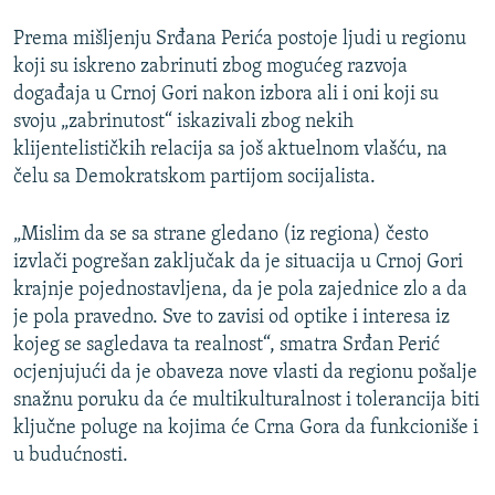
Prema mišljenju Srđana Perića postoje ljudi u regionu
koji su iskreno zabrinuti zbog mogućeg razvoja
događaja u Crnoj Gori nakon izbora ali i oni koji su
svoju „zabrinutost“ iskazivali zbog nekih
klijentelističkih relacija sa još aktuelnom vlašću, na
čelu sa Demokratskom partijom socijalista.
„Mislim da se sa strane gledano (iz regiona) često
izvlači pogrešan zaključak da je situacija u Crnoj Gori
krajnje pojednostavljena, da je pola zajednice zlo a da
je pola pravedno. Sve to zavisi od optike i interesa iz
kojeg se sagledava ta realnost“, smatra Srđan Perić
ocjenjujući da je obaveza nove vlasti da regionu pošalje
snažnu poruku da će multikulturalnost i tolerancija biti
ključne poluge na kojima će Crna Gora da funkcioniše i
u budućnosti.