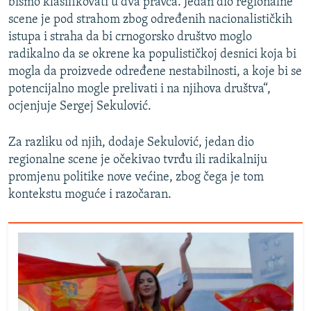
bismo klasifikovati u dva pravca. Jedan dio regionalne
scene je pod strahom zbog određenih nacionalističkih
istupa i straha da bi crnogorsko društvo moglo
radikalno da se okrene ka populističkoj desnici koja bi
mogla da proizvede određene nestabilnosti, a koje bi se
potencijalno mogle prelivati i na njihova društva“,
ocjenjuje Sergej Sekulović.
Za razliku od njih, dodaje Sekulović, jedan dio
regionalne scene je očekivao tvrđu ili radikalniju
promjenu politike nove većine, zbog čega je tom
kontekstu moguće i razočaran.