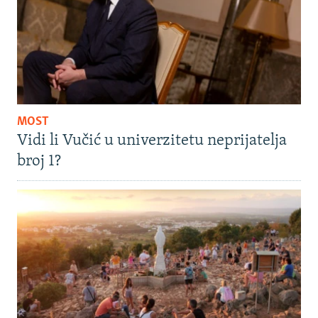
MOST
Vidi li Vučić u univerzitetu neprijatelja
broj 1?