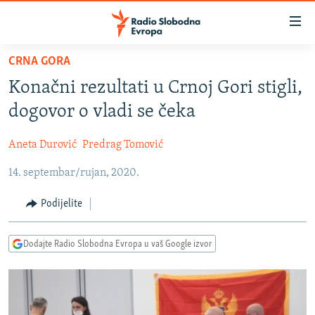
Dostupni
linkovi
Pređite
CRNA GORA
na
VIJESTI
Konačni rezultati u Crnoj Gori stigli,
glavni
BOSNA I HERCEGOVINA
sadržaj
dogovor o vladi se čeka
SRBIJA
Pređite
na
Aneta Durović
Predrag Tomović
KOSOVO
glavnu
14. septembar/rujan, 2020.
CRNA GORA
navigaciju
Pređite
VIZUELNO
Podijelite
na
PODCASTI
VIDEO
pretragu
Dodajte Radio Slobodna Evropa u vaš Google izvor
RAT U UKRAJINI
FOTOGALERIJE
KINA NA BALKANU
INFOGRAFIKE
RSE PRIČE IZ SVIJETA