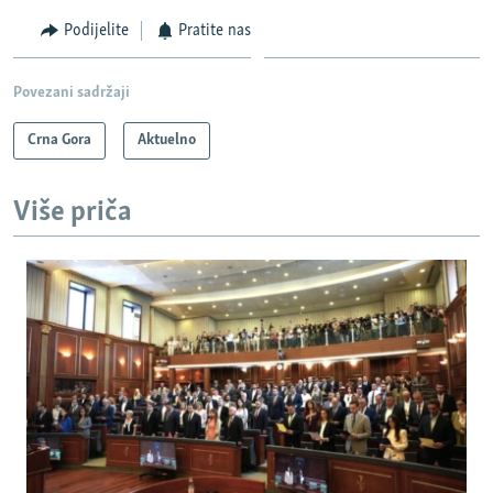
Podijelite
Pratite nas
Povezani sadržaji
Crna Gora
Aktuelno
Više priča