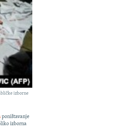
publičke izborne
a
poništavanje
liko izborna