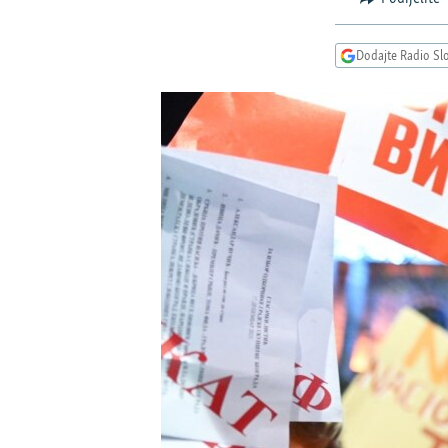
ISPRIČAJ MI
DNEVNO@RSE
Dodajte Radio Sl
SPECIJALI RSE
VIŠE OD NASLOVA
GENOCID U SREBRENICI
POPLAVE I KLIZIŠTA U BIH 2024.
TV LIBERTY
POST SCRIPTUM
MOJA EVROPA
TRI DECENIJE OD RATA U BIH
SVE KARTE DEJTONA
NASTANAK I RASPAD JUGOSLAVIJE