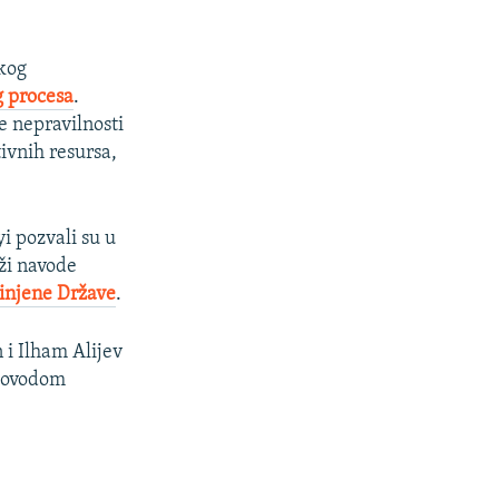
skog
g procesa
.
e nepravilnosti
tivnih resursa,
i pozvali su u
aži navode
injene Države
.
 i Ilham Alijev
ovodom