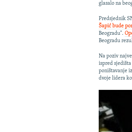
glasalo na beo
Predsjednik SN
Šapić bude po
Beogradu".
Opo
Beogradu rezul
Na poziv najve
ispred sjedišt
poništavanje iz
dvoje lidera ko