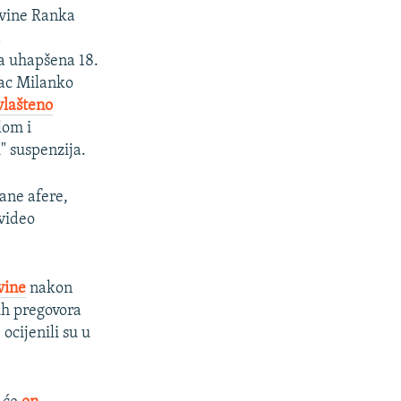
ovine Ranka
a
ca uhapšena 18.
lac Milanko
vlašteno
lom i
" suspenzija.
ane afere,
 video
vine
nakon
ih pregovora
ocijenili su u