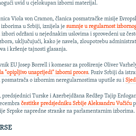
ogući uvid u cjelokupan izborni materijal.
nica Viola von Cramon, članica posmatračke misije Evrop
zborima u Srbiji, iznijela je
sumnje u regularnost izborno
su izbori održani u nejednakim uslovima i sprovedeni uz čest
izbora, uključujući, kako je navela, zloupotrebu administra
a i kršenje tajnosti glasanja.
vnik EU Josep Borrell i komesar za proširenje Oliver Varhely
da "opipljivo unaprijedi" izborni proces
. Poziv Srbiji da istr
posmatrača o izbornim neregularnostima uputile su i
Sjed
, predsjednici Turske i Azerbejdžana Redžep Tajip Erdogan
 decembra
čestitke predsjedniku Srbije Aleksandru Vučiću
p
cije Srpske napredne stranke na parlamentarnim izborima.
 RSE