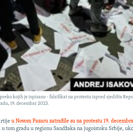
" preko kojih je ispisano - falsifikat na protestu ispred sjedišta Re
radu, 19. decembar 2023.
artije
u Novom Pazaru zatražile su na protestu 19. decembr
a u tom gradu u regionu Sandžaka na jugoistoku Srbije, uko