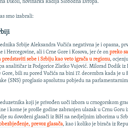
na Đikoli, novinarka Radija Slobodna Evropa.
as smo izabrali:
biji
ednika Srbije Aleksandra Vučića negativna je i opasna, pr
e i Hercegovine, ali i Crne Gore i Kosova, jer će on
preko s
predstaviti sebe i Srbiju kao veto igrača u regionu
, ocjenj
a analitičar iz Podgorice Zlatko Vujović. Milorad Dodik iz 
 Gore, bili su pored Vučića na bini 17. decembra kada je u 
nke (SNS) proglasio apsolutnu pobjedu na parlamentarnim
reduzetnika koji je privođen uoči izbora u crnogorskom gr
dine i kome je prošle godine zabranjen ulazak u Crnu Goru 
gdje su dovoženi glasači iz BiH na nedjeljnim izborima u Srb
 obezbjeđenje, prevoz glasača
, kao i koliko je birača iz Re