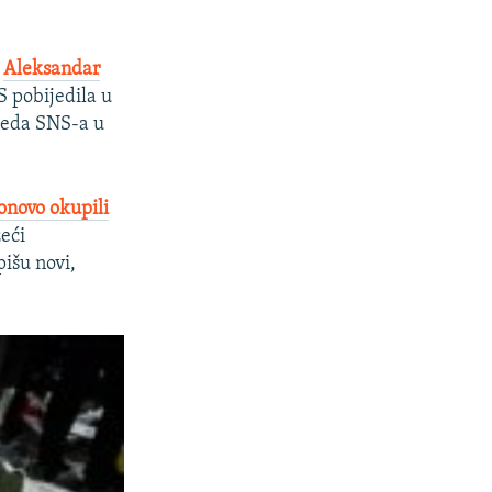
t
Aleksandar
S pobijedila u
jeda SNS-a u
onovo okupili
žeći
pišu novi,