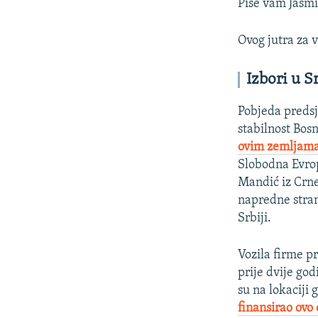
Piše vam Jasmi
Ovog jutra za v
Izbori u Sr
Pobjeda predsj
stabilnost Bosn
ovim zemljama 
Slobodna Evrop
Mandić iz Crne
napredne stra
Srbiji.
Vozila firme p
prije dvije go
su na lokaciji 
finansirao ovo