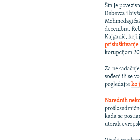
Šta je poveziv
Debevca i bivš
Mehmedagića? T
decembra. Rebu
Kajganić, koji 
prisluškivanje
korupcijom 202
Za nekadašnjeg
vođeni ili se v
pogledajte
ko 
Narednih nekol
prošlosedmične
kada se postign
utorak evropsk