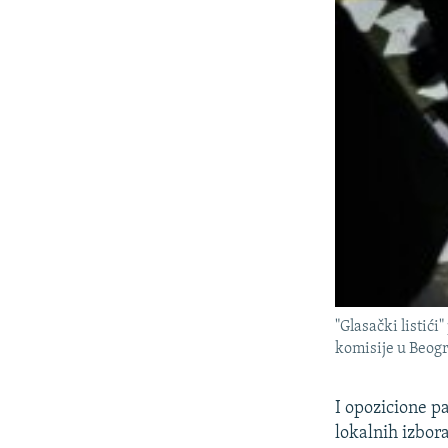
"Glasački listići
komisije u Beog
I opozicione p
lokalnih izbor