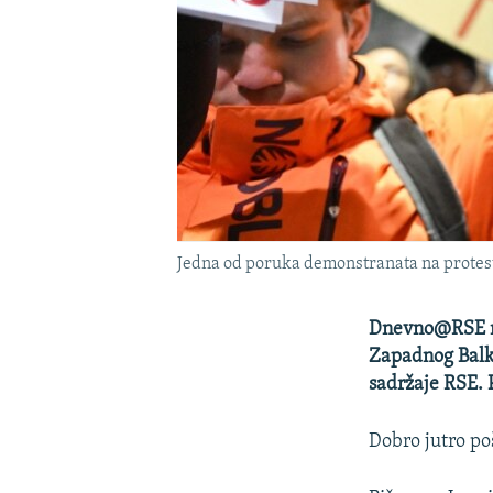
Jedna od poruka demonstranata na protes
Dnevno@RSE na
Zapadnog Balka
sadržaje RSE. P
Dobro jutro poš