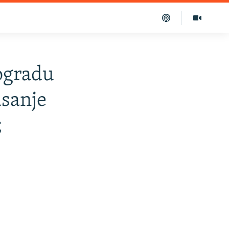
ogradu
asanje
;