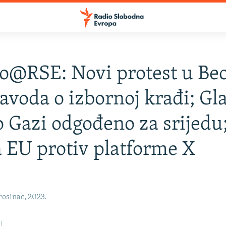
o@RSE: Novi protest u Be
avoda o izbornoj krađi; Gl
 Gazi odgođeno za srijedu
a EU protiv platforme X
osinac, 2023.