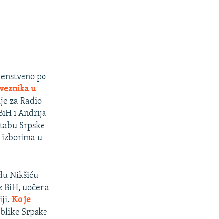
venstveno po
aveznika u
uje za Radio
BiH i Andrija
štabu Srpske
 izborima u
adu Nikšiću
iz BiH, uočena
iji.
Ko je
publike Srpske