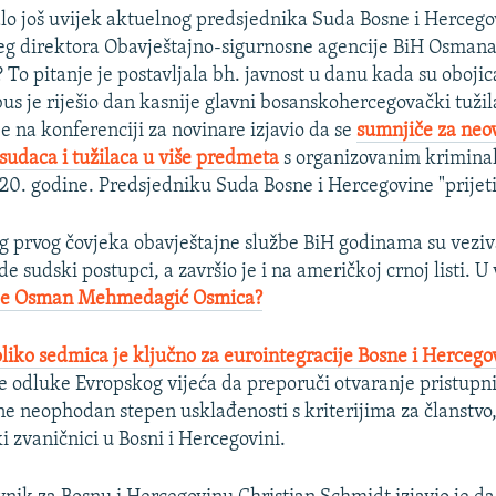
alo još uvijek aktuelnog predsjednika Suda Bosne i Herceg
eg direktora Obavještajno-sigurnosne agencije BiH Osman
o pitanje je postavljala bh. javnost u danu kada su oboji
s je riješio dan kasnije glavni bosanskohercegovački tuži
je na konferenciji za novinare izjavio da se
sumnjiče za neo
 sudaca i tužilaca u više predmeta
s organizovanim krimina
0. godine. Predsjedniku Suda Bosne i Hercegovine "prijeti
 prvog čovjeka obavještajne službe BiH godinama su veziv
ode sudski postupci, a završio je i na američkoj crnoj listi. U
je Osman Mehmedagić Osmica?
iko sedmica je ključno za eurointegracije Bosne i Hercego
 odluke Evropskog vijeća da preporuči otvaranje pristupn
e neophodan stepen usklađenosti s kriterijima za članstvo, 
i zvaničnici u Bosni i Hercegovini.