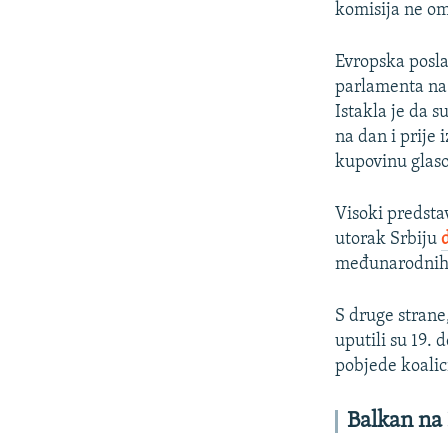
komisija ne om
Evropska posla
parlamenta na i
Istakla je da 
na dan i prije 
kupovinu glasov
Visoki predsta
utorak Srbiju
međunarodnih 
S druge strane
uputili su 19.
pobjede koali
Balkan na