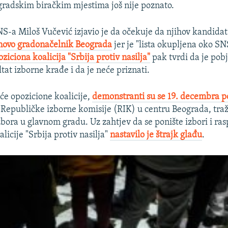
gradskim biračkim mjestima još nije poznato.
S-a Miloš Vučević izjavio je da očekuje da njihov kandida
novo gradonačelnik Beograda
jer je "lista okupljena oko SN
ziciona koalicija "Srbija protiv nasilja"
pak tvrdi da je pob
tat izborne krađe i da je neće priznati.
će opozicione koalicije,
demonstranti su se 19. decembra p
a Republičke izborne komisije (RIK) u centru Beograda, tra
bora u glavnom gradu. Uz zahtjev da se ponište izbori i ras
alicije "Srbija protiv nasilja"
nastavilo je štrajk glađu
.