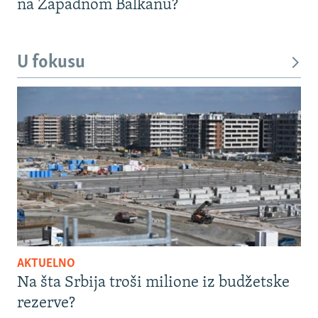
na Zapadnom Balkanu?
U fokusu
AKTUELNO
Na šta Srbija troši milione iz budžetske
rezerve?