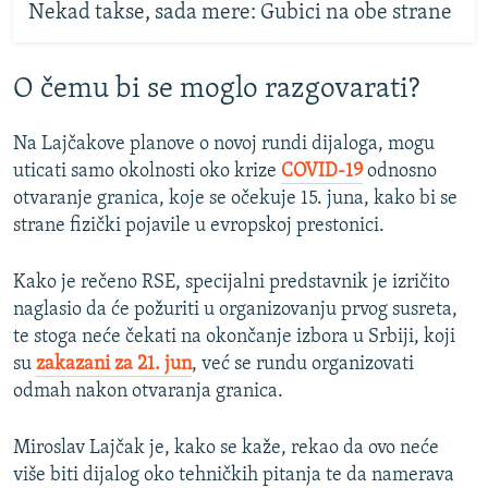
Nekad takse, sada mere: Gubici na obe strane
O čemu bi se moglo razgovarati?
Na Lajčakove planove o novoj rundi dijaloga, mogu
uticati samo okolnosti oko krize
COVID-19
odnosno
otvaranje granica, koje se očekuje 15. juna, kako bi se
strane fizički pojavile u evropskoj prestonici.
Kako je rečeno RSE, specijalni predstavnik je izričito
naglasio da će požuriti u organizovanju prvog susreta,
te stoga neće čekati na okončanje izbora u Srbiji, koji
su
zakazani za 21. jun
, već se rundu organizovati
odmah nakon otvaranja granica.
Miroslav Lajčak je, kako se kaže, rekao da ovo neće
više biti dijalog oko tehničkih pitanja te da namerava