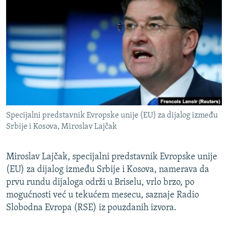
ISPRIČAJ MI
DNEVNO@RSE
SPECIJALI RSE
VIŠE OD NASLOVA
PRATITE NAS
GENOCID U SREBRENICI
POPLAVE I KLIZIŠTA U BIH 2024.
Specijalni predstavnik Evropske unije (EU) za dijalog između
TV LIBERTY
Sve RFE/RL stranice
Srbije i Kosova, Miroslav Lajčak
POST SCRIPTUM
MOJA EVROPA
Miroslav Lajčak, specijalni predstavnik Evropske unije
(EU) za dijalog između Srbije i Kosova, namerava da
TRI DECENIJE OD RATA U BIH
prvu rundu dijaloga održi u Briselu, vrlo brzo, po
SVE KARTE DEJTONA
mogućnosti već u tekućem mesecu, saznaje Radio
Slobodna Evropa (RSE) iz pouzdanih izvora.
NASTANAK I RASPAD JUGOSLAVIJE