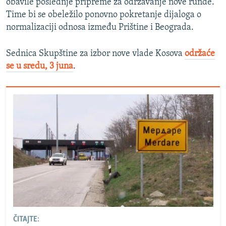
obavile poslednje pripreme za održavanje nove runde.
Time bi se obeležilo ponovno pokretanje dijaloga o
normalizaciji odnosa između Prištine i Beograda.
Sednica Skupštine za izbor nove vlade Kosova
održaće
se u sredu, 3 juna
.
ČITAJTE: