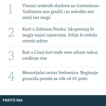
1
Vlasnici srušenih objekata na Gazivodama:
'Godinama smo gradili i za nekoliko sati
ostali bez svega'
2
Kurti u Zubinom Potoku: Iskopavanja bi
mogla trajati mjesecima, Srbija bi trebala
otvoriti arhive
3
Rusi u Crnoj Gori traže nove adrese nakon
uvođenja viza
4
Memorijalni centar Srebrenica: Negiranje
genocida poraslo za više od 50 posto
PRATITE NAS