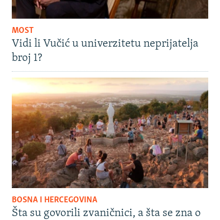
MOST
Vidi li Vučić u univerzitetu neprijatelja
broj 1?
BOSNA I HERCEGOVINA
Šta su govorili zvaničnici, a šta se zna o