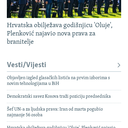
Hrvatska obilježava godišnjicu 'Oluje',
Plenković najavio nova prava za
branitelje
Vesti/Vijesti
Objavljen izgled glasačkih listića na prvim izborima s
novim tehnologijama u BiH
Demokratski savez Kosova traži poziciju predsednika
Šef UN-a za ljudska prava: Iran od marta pogubio
najmanje 56 osoba
Hrvatska obilježava godišnjicu 'Oluje', Plenković najavio