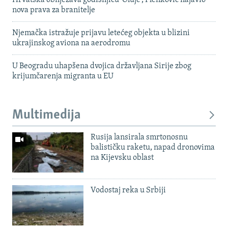
nova prava za branitelje
Njemačka istražuje prijavu letećeg objekta u blizini
ukrajinskog aviona na aerodromu
U Beogradu uhapšena dvojica državljana Sirije zbog
krijumčarenja migranta u EU
Multimedija
Rusija lansirala smrtonosnu
balističku raketu, napad dronovima
na Kijevsku oblast
Vodostaj reka u Srbiji