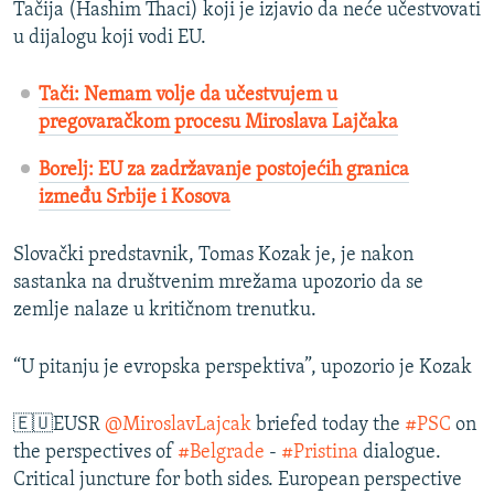
Tačija (Hashim Thaci) koji je izjavio da neće učestvovati
u dijalogu koji vodi EU.
Tači: Nemam volje da učestvujem u
pregovaračkom procesu Miroslava Lajčaka
Borelj: EU za zadržavanje postojećih granica
između Srbije i Kosova
Slovački predstavnik, Tomas Kozak je, je nakon
sastanka na društvenim mrežama upozorio da se
zemlje nalaze u kritičnom trenutku.
“U pitanju je evropska perspektiva”, upozorio je Kozak
🇪🇺EUSR
@MiroslavLajcak
briefed today the
#PSC
on
the perspectives of
#Belgrade
-
#Pristina
dialogue.
Critical juncture for both sides. European perspective