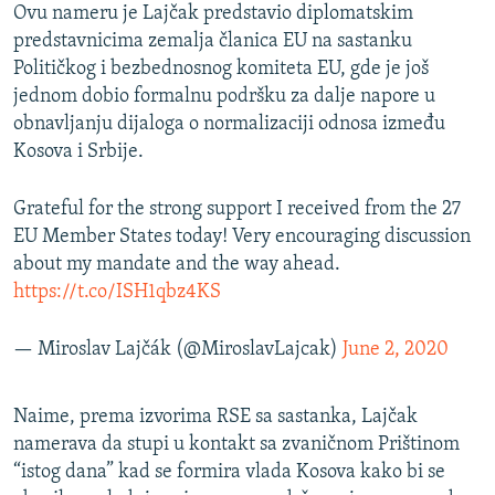
Ovu nameru je Lajčak predstavio diplomatskim
predstavnicima zemalja članica EU na sastanku
Političkog i bezbednosnog komiteta EU, gde je još
jednom dobio formalnu podršku za dalje napore u
obnavljanju dijaloga o normalizaciji odnosa između
Kosova i Srbije.
Grateful for the strong support I received from the 27
EU Member States today! Very encouraging discussion
about my mandate and the way ahead.
https://t.co/ISH1qbz4KS
— Miroslav Lajčák (@MiroslavLajcak)
June 2, 2020
Naime, prema izvorima RSE sa sastanka, Lajčak
namerava da stupi u kontakt sa zvaničnom Prištinom
“istog dana” kad se formira vlada Kosova kako bi se