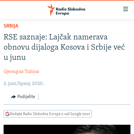
Dostupni
linkovi
Pređite
SRBIJA
na
VIJESTI
RSE saznaje: Lajčak namerava
glavni
BOSNA I HERCEGOVINA
sadržaj
obnovu dijaloga Kosova i Srbije već
SRBIJA
Pređite
u junu
na
KOSOVO
glavnu
Gjeraqina Tuhina
CRNA GORA
navigaciju
Pređite
2. juni/lipanj, 2020.
VIZUELNO
na
PODCASTI
VIDEO
Podijelite
pretragu
RAT U UKRAJINI
FOTOGALERIJE
Dodajte Radio Slobodna Evropa u vaš Google izvor
KINA NA BALKANU
INFOGRAFIKE
RSE PRIČE IZ SVIJETA