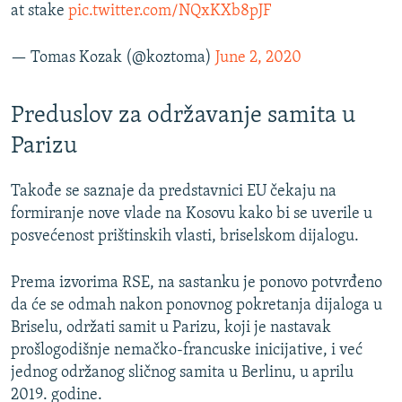
at stake
pic.twitter.com/NQxKXb8pJF
— Tomas Kozak (@koztoma)
June 2, 2020
Preduslov za održavanje samita u
Parizu
Takođe se saznaje da predstavnici EU čekaju na
formiranje nove vlade na Kosovu kako bi se uverile u
posvećenost prištinskih vlasti, briselskom dijalogu.
Prema izvorima RSE, na sastanku je ponovo potvrđeno
da će se odmah nakon ponovnog pokretanja dijaloga u
Briselu, održati samit u Parizu, koji je nastavak
prošlogodišnje nemačko-francuske inicijative, i već
jednog održanog sličnog samita u Berlinu, u aprilu
2019. godine.