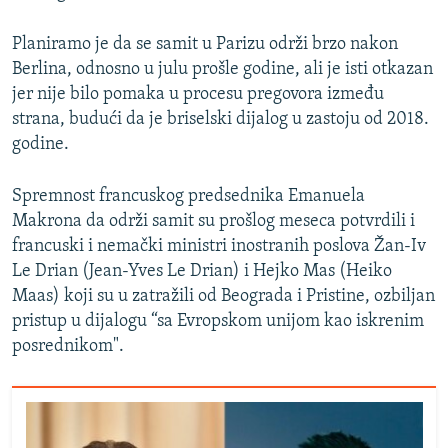
Planiramo je da se samit u Parizu održi brzo nakon
Berlina, odnosno u julu prošle godine, ali je isti otkazan
jer nije bilo pomaka u procesu pregovora između
strana, budući da je briselski dijalog u zastoju od 2018.
godine.
Spremnost francuskog predsednika Emanuela
Makrona da održi samit su prošlog meseca potvrdili i
francuski i nemački ministri inostranih poslova Žan-Iv
Le Drian (Jean-Yves Le Drian) i Hejko Mas (Heiko
Maas) koji su u zatražili od Beograda i Pristine, ozbiljan
pristup u dijalogu “sa Evropskom unijom kao iskrenim
posrednikom".