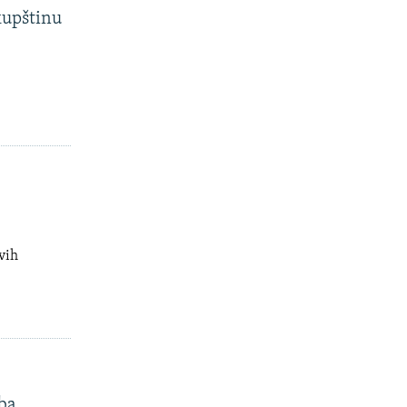
Skupštinu
vih
ba,