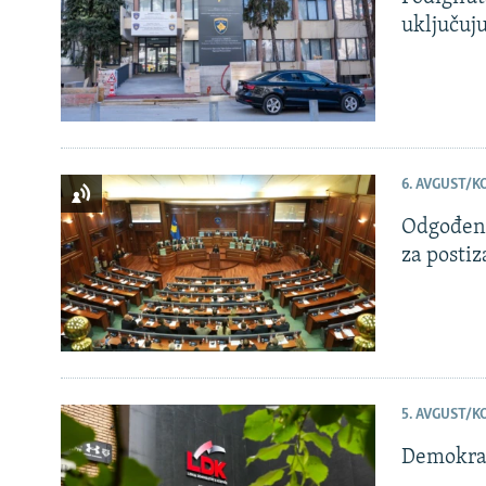
uključuju
6. AVGUST/K
Odgođena
za posti
5. AVGUST/K
Demokrat