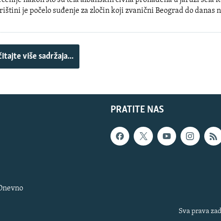
ecenije nakon što su tela albanskih civila pronađena u jaruzi sela 
rištini je počelo suđenje za zločin koji zvanični Beograd do danas 
itajte više sadržaja...
PRATITE NAS
 Dnevno
Sva prava zad