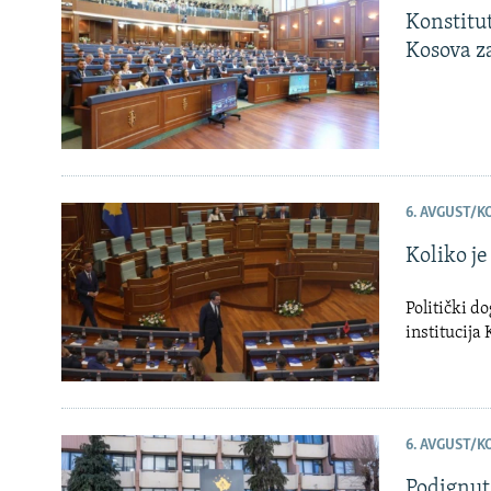
Konstitut
Kosova z
6. AVGUST/K
Koliko j
Politički d
institucija 
6. AVGUST/K
Podignuta