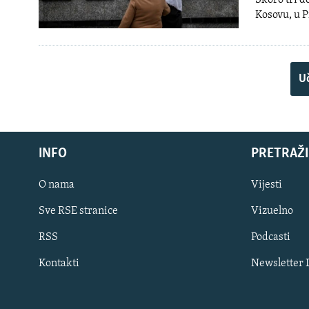
Skoro tri d
Kosovu, u P
Uč
INFO
PRETRAŽI
O nama
Vijesti
Sve RSE stranice
Vizuelno
PRATITE NAS
RSS
Podcasti
Kontakti
Newsletter
Sve RFE/RL stranice