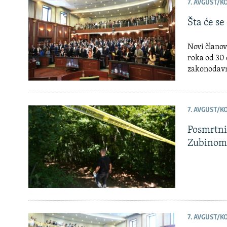
ISPRIČAJ MI
7. AVGUST/K
DNEVNO@RSE
Šta će se
SPECIJALI RSE
Novi članov
VIŠE OD NASLOVA
roka od 30 
zakonodavno
GENOCID U SREBRENICI
POPLAVE I KLIZIŠTA U BIH 2024.
7. AVGUST/K
TV LIBERTY
POST SCRIPTUM
Posmrtni
Zubinom
MOJA EVROPA
TRI DECENIJE OD RATA U BIH
SVE KARTE DEJTONA
NASTANAK I RASPAD JUGOSLAVIJE
7. AVGUST/K