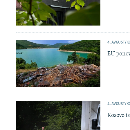
4. AVGUST/K
EU ponov
4. AVGUST/K
Kosovo i