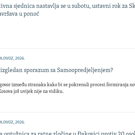
ivna sjednica nastavlja se u subotu, ustavni rok za 
avršava u ponoć
OLOVOZ, 2026.
e izgledan sporazum sa Samoopredjeljenjem?
ogovor između stranaka kako bi se pokrenuli procesi formiranja no
Kosova još uvijek nije na vidiku.
OLOVOZ, 2026.
 optužnica za ratne zločine u Đakovici protiv 20 oso