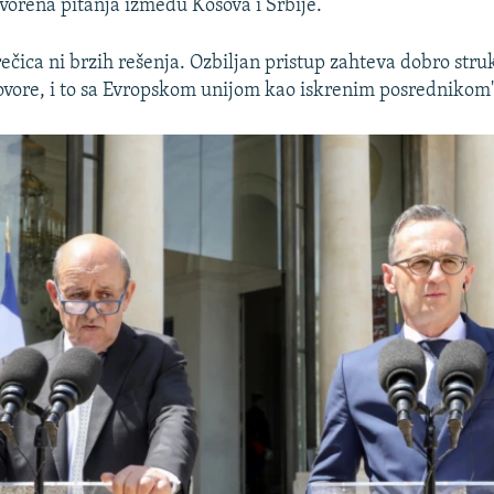
tvorena pitanja između Kosova i Srbije.
ečica ni brzih rešenja. Ozbiljan pristup zahteva dobro stru
ovore, i to sa Evropskom unijom kao iskrenim posrednikom",