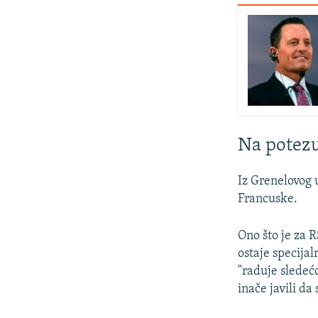
Na potezu
Iz Grenelovog 
Francuske.
Ono što je za 
ostaje specijal
"raduje sledeć
inače javili da