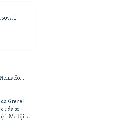
osova i
a Nemačke i
e da Grenel
e i da se
a)". Mediji su