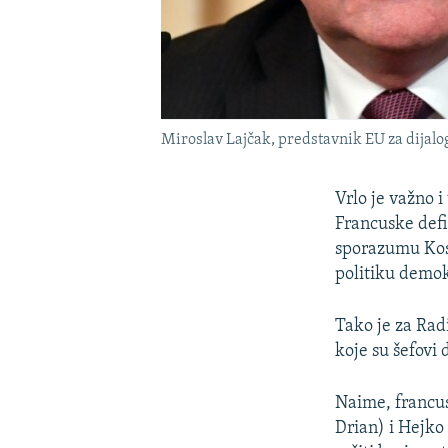
Miroslav Lajčak, predstavnik EU za dijalog
Vrlo je važno i
Francuske defi
sporazumu Koso
politiku demokr
Tako je za Ra
koje su šefovi
Naime, francus
Drian) i Hejko