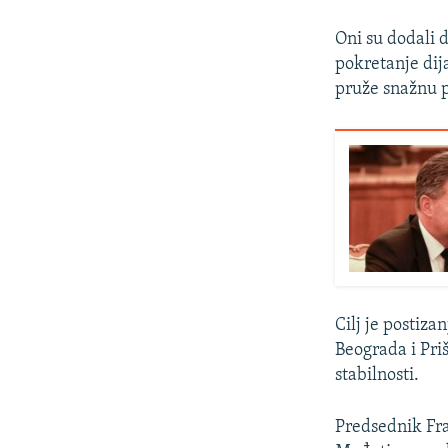
Oni su dodali 
pokretanje dij
pruže snažnu 
Cilj je postiz
Beograda i Priš
stabilnosti.
Predsednik Fra