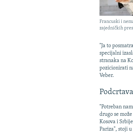
Francuski i nema
zajedničkih pres
"Ja to posmatr
specijalni iza
stranaka na Ko
pozicionirati n
Veber.
Podcrtava
"Potreban nam 
drugo se može 
Kosova i Srbije
Pariza", stoji