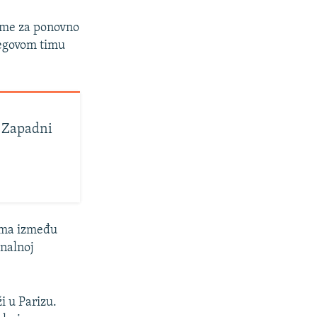
reme za ponovno
jegovom timu
a Zapadni
zuma između
onalnoj
i u Parizu.