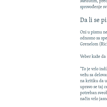
Međutim, predu
sprovođenje sv
Da li se 
Oni u pismu n
odnosno sa spe
Grenelom (Ric
Veber kaže da 
"To je vrlo ind
vežu sa delovan
na kritiku da 
upravo se taj 
potreban sveob
način vrlo jas