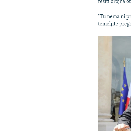
rešiti brojna o
"Tu nema ni pr
temeljite preg