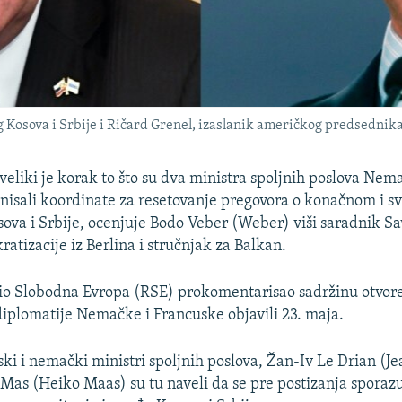
 Kosova i Srbije i Ričard Grenel, izaslanik američkog predsednika 
 veliki je korak to što su dva ministra spoljnih poslova Nem
nisali koordinate za resetovanje pregovora o konačnom i
va i Srbije, ocenjuje Bodo Veber (Weber) viši saradnik Sa
atizacije iz Berlina i stručnjak za Balkan.
dio Slobodna Evropa (RSE) prokomentarisao sadržinu otvor
 diplomatije Nemačke i Francuske objavili 23. maja.
ki i nemački ministri spoljnih poslova, Žan-Iv Le Drian (J
 Mas (Heiko Maas) su tu naveli da se pre postizanja spora