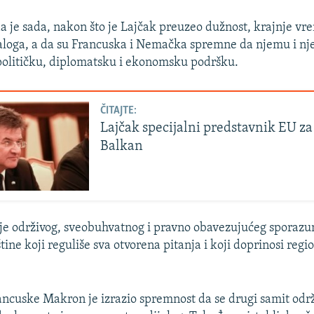
da je sada, nakon što je Lajčak preuzeo dužnost, krajnje v
aloga, a da su Francuska i Nemačka spremne da njemu i n
političku, diplomatsku i ekonomsku podršku.
ČITAJTE:
Lajčak specijalni predstavnik EU z
Balkan
anje održivog, sveobuhvatnog i pravno obavezujućeg spora
tine koji reguliše sva otvorena pitanja i koji doprinosi regi
ncuske Makron je izrazio spremnost da se drugi samit održ