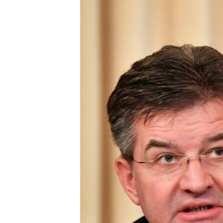
ISPRIČAJ MI
DNEVNO@RSE
SPECIJALI RSE
VIŠE OD NASLOVA
GENOCID U SREBRENICI
POPLAVE I KLIZIŠTA U BIH 2024.
TV LIBERTY
POST SCRIPTUM
MOJA EVROPA
TRI DECENIJE OD RATA U BIH
SVE KARTE DEJTONA
NASTANAK I RASPAD JUGOSLAVIJE