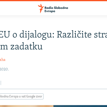
EU o dijalogu: Različite str
om zadatku
oxha
 2020.
obodna Evropa u vaš Google izvor