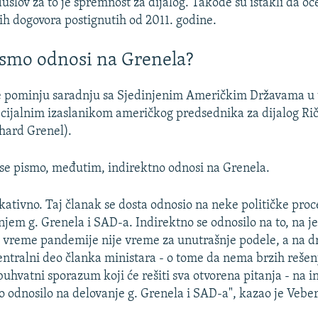
slov za to je spremnost za dijalog. Takođe su istakli da o
ih dogovora postignutih od 2011. godine.
pismo odnosi na Grenela?
e pominju saradnju sa Sjedinjenim Američkim Državama u 
cijalnim izaslanikom američkog predsednika za dijalog R
hard Grenel).
se pismo, međutim, indirektno odnosi na Grenela.
ikativno. Taj članak se dosta odnosio na neke političke proc
jem g. Grenela i SAD-a. Indirektno se odnosilo na to, na je
u vreme pandemije nije vreme za unutrašnje podele, a na dr
centralni deo članka ministara - o tome da nema brzih rešen
uhvatni sporazum koji će rešiti sva otvorena pitanja - na i
no odnosilo na delovanje g. Grenela i SAD-a", kazao je Veber