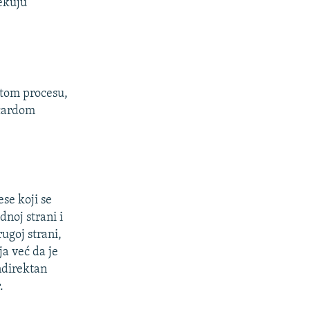
čekuju
tom procesu,
ičardom
ese koji se
dnoj strani i
ugoj strani,
ja već da je
ndirektan
.