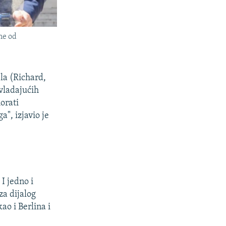
ne od
la (Richard,
 vladajućih
orati
a", izjavio je
I jedno i
za dijalog
ao i Berlina i