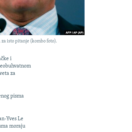
za isto pitanje (kombo foto).
ačke i
 sveobuhvatnom
veta za
enog pisma
ean-Yves Le
zuma moraju