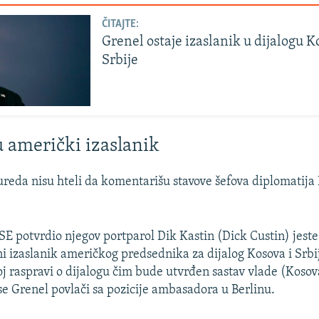
ČITAJTE:
Grenel ostaje izaslanik u dijalogu K
Srbije
 američki izaslanik
ureda nisu hteli da komentarišu stavove šefova diplomatij
RSE potvrdio njegov portparol Dik Kastin (Dick Custin) jest
ni izaslanik američkog predsednika za dijalog Kosova i Srbij
oj raspravi o dijalogu čim bude utvrđen sastav vlade (Kosov
 se Grenel povlači sa pozicije ambasadora u Berlinu.