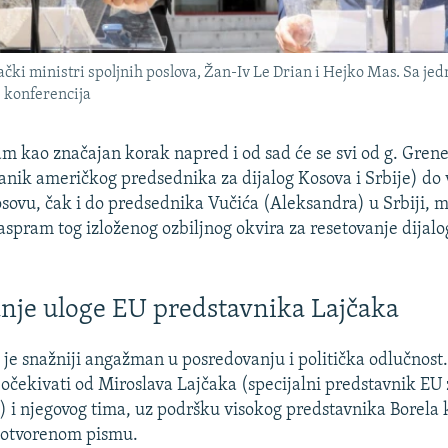
čki ministri spoljnih poslova, Žan-Iv Le Drian i Hejko Mas. Sa jed
 konferencija
am kao značajan korak napred i od sad će se svi od g. Grene
slanik američkog predsednika za dijalog Kosova i Srbije) do
sovu, čak i do predsednika Vučića (Aleksandra) u Srbiji, m
aspram tog izloženog ozbiljnog okvira za resetovanje dijalog
nje uloge EU predstavnika Lajčaka
je snažniji angažman u posredovanju i politička odlučnost. 
očekivati od Miroslava Lajčaka (specijalni predstavnik EU 
) i njegovog tima, uz podršku visokog predstavnika Borela k
 u otvorenom pismu.