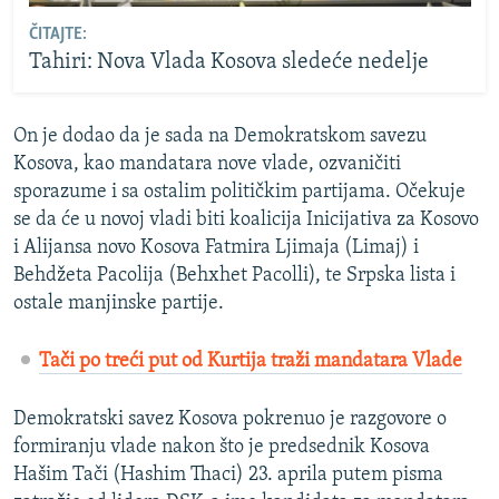
ČITAJTE:
Tahiri: Nova Vlada Kosova sledeće nedelje
On je dodao da je sada na Demokratskom savezu
Kosova, kao mandatara nove vlade, ozvaničiti
sporazume i sa ostalim političkim partijama. Očekuje
se da će u novoj vladi biti koalicija Inicijativa za Kosovo
i Alijansa novo Kosova Fatmira Ljimaja (Limaj) i
Behdžeta Pacolija (Behxhet Pacolli), te Srpska lista i
ostale manjinske partije.
Tači po treći put od Kurtija traži mandatara Vlade
Demokratski savez Kosova pokrenuo je razgovore o
formiranju vlade nakon što je predsednik Kosova
Hašim Tači (Hashim Thaci) 23. aprila putem pisma