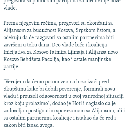
pregovora sa političkim partijama za formiranje nove
vlade.
Prema njegovim rečima, pregovori su okončani sa
Alijansom za budućnost Kosova, Srpskom listom, a
očekuju da će razgovori sa ostalim partnerima biti
završeni u toku dana. Deo vlade biće i koalicija
Inicijativa za Kosovo Fatmira Ljimaja i Alijansa novo
Kosovo Behdžeta Pacolija, kao i ostale manjinske
partije.
"Verujem da ćemo potom veoma brzo izaći pred
Skupštinu kako bi dobili poverenje, formirali novu
vladu i preuzeli odgovornosti u ovoj vanrednoj situaciji
kroz koju prolazimo", dodao je Hoti i naglasio da je
zadovoljan postignutim sporazumom sa Alijansom, ali i
sa ostalim partnerima koalicije i istakao da će red i
zakon biti iznad svega.