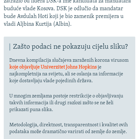
zatražio od lidera DSK-a ime kandidata za mandatara
buduće vlade Kosova. DSK je odlučio da mandatar
bude Avdulah Hoti koji je bio zamenik premijera u
vladi Aljbina Kurtija (Albin).
Zašto podaci ne pokazuju cijelu sliku?
Dnevna kompilacija slučajeva zaraženih korona virusom
koje objavljuje Univerzitet Johns Hopkins
je
najkompletnija na svijetu, ali se oslanja na informacije
koje dostavljaju vlade pojedinih država.
U mnogim zemljama postoje restrikcije o objavljivanju
takvih informacija ili drugi razlozi zašto se ne želi
prikazati puna slika.
Metodologija, direktnost, transparentnost i kvalitet ovih
podataka može dramatično varirati od zemlje do zemlje.