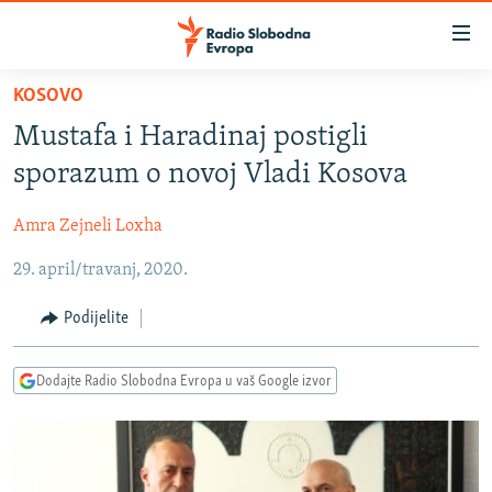
Dostupni
linkovi
Pređite
KOSOVO
na
VIJESTI
Mustafa i Haradinaj postigli
glavni
BOSNA I HERCEGOVINA
sadržaj
sporazum o novoj Vladi Kosova
SRBIJA
Pređite
na
Amra Zejneli Loxha
KOSOVO
glavnu
29. april/travanj, 2020.
CRNA GORA
navigaciju
Pređite
VIZUELNO
Podijelite
na
PODCASTI
VIDEO
pretragu
Dodajte Radio Slobodna Evropa u vaš Google izvor
RAT U UKRAJINI
FOTOGALERIJE
KINA NA BALKANU
INFOGRAFIKE
RSE PRIČE IZ SVIJETA