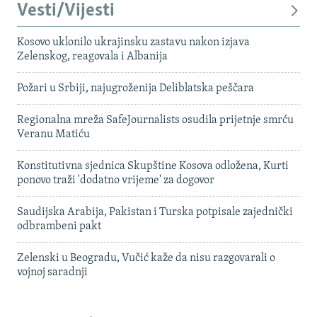
Vesti/Vijesti
Kosovo uklonilo ukrajinsku zastavu nakon izjava
Zelenskog, reagovala i Albanija
Požari u Srbiji, najugroženija Deliblatska peščara
Regionalna mreža SafeJournalists osudila prijetnje smrću
Veranu Matiću
Konstitutivna sjednica Skupštine Kosova odložena, Kurti
ponovo traži 'dodatno vrijeme' za dogovor
Saudijska Arabija, Pakistan i Turska potpisale zajednički
odbrambeni pakt
Zelenski u Beogradu, Vučić kaže da nisu razgovarali o
vojnoj saradnji