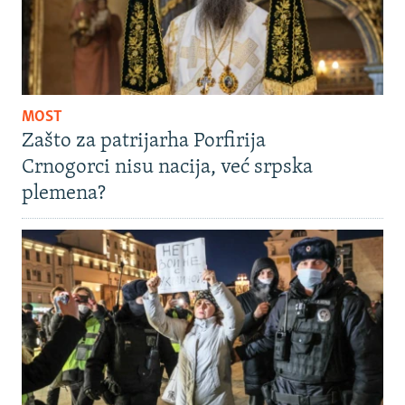
MOST
Zašto za patrijarha Porfirija
Crnogorci nisu nacija, već srpska
plemena?