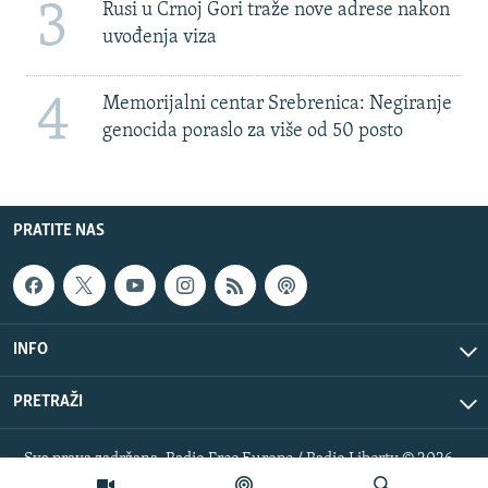
3
Rusi u Crnoj Gori traže nove adrese nakon
uvođenja viza
4
Memorijalni centar Srebrenica: Negiranje
genocida poraslo za više od 50 posto
PRATITE NAS
INFO
PRETRAŽI
Sva prava zadržana. Radio Free Europe / Radio Liberty © 2026
RFE/RL, Inc.