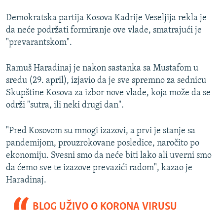
Demokratska partija Kosova Kadrije Veseljija rekla je
da neće podržati formiranje ove vlade, smatrajući je
"prevarantskom".
Ramuš Haradinaj je nakon sastanka sa Mustafom u
sredu (29. april), izjavio da je sve spremno za sednicu
Skupštine Kosova za izbor nove vlade, koja može da se
održi "sutra, ili neki drugi dan".
"Pred Kosovom su mnogi izazovi, a prvi je stanje sa
pandemijom, prouzrokovane posledice, naročito po
ekonomiju. Svesni smo da neće biti lako ali uverni smo
da ćemo sve te izazove prevazići radom", kazao je
Haradinaj.
BLOG UŽIVO O KORONA VIRUSU