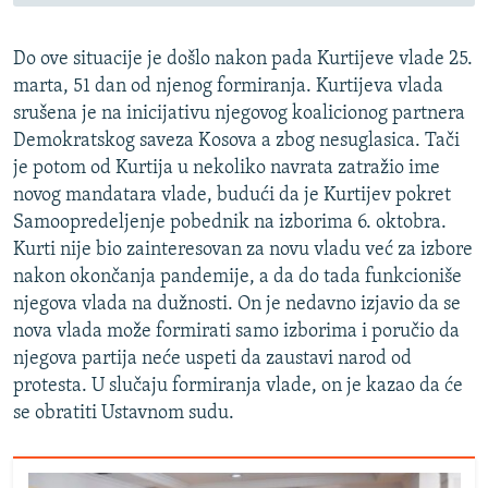
Do ove situacije je došlo nakon pada Kurtijeve vlade 25.
marta, 51 dan od njenog formiranja. Kurtijeva vlada
srušena je na inicijativu njegovog koalicionog partnera
Demokratskog saveza Kosova a zbog nesuglasica. Tači
je potom od Kurtija u nekoliko navrata zatražio ime
novog mandatara vlade, budući da je Kurtijev pokret
Samoopredeljenje pobednik na izborima 6. oktobra.
Kurti nije bio zainteresovan za novu vladu već za izbore
nakon okončanja pandemije, a da do tada funkcioniše
njegova vlada na dužnosti. On je nedavno izjavio da se
nova vlada može formirati samo izborima i poručio da
njegova partija neće uspeti da zaustavi narod od
protesta. U slučaju formiranja vlade, on je kazao da će
se obratiti Ustavnom sudu.