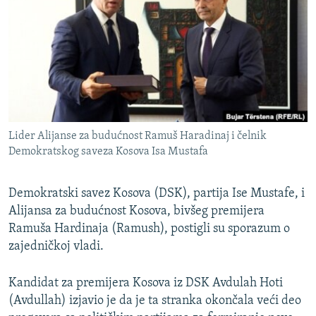
ISPRIČAJ MI
DNEVNO@RSE
SPECIJALI RSE
VIŠE OD NASLOVA
PRATITE NAS
GENOCID U SREBRENICI
Lider Alijanse za budućnost Ramuš Haradinaj i čelnik
POPLAVE I KLIZIŠTA U BIH 2024.
Demokratskog saveza Kosova Isa Mustafa
TV LIBERTY
Sve RFE/RL stranice
POST SCRIPTUM
Demokratski savez Kosova (DSK), partija Ise Mustafe, i
Alijansa za budućnost Kosova, bivšeg premijera
MOJA EVROPA
Ramuša Hardinaja (Ramush), postigli su sporazum o
TRI DECENIJE OD RATA U BIH
zajedničkoj vladi.
SVE KARTE DEJTONA
Kandidat za premijera Kosova iz DSK Avdulah Hoti
NASTANAK I RASPAD JUGOSLAVIJE
(Avdullah) izjavio je da je ta stranka okončala veći deo