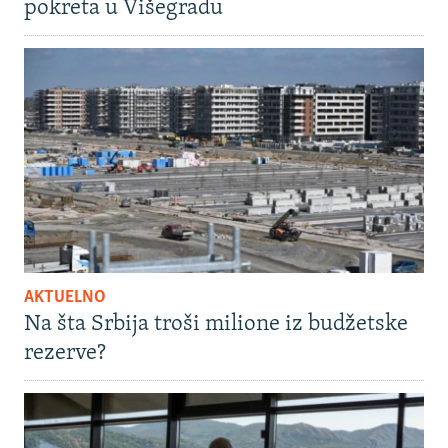
pokreta u Višegradu
AKTUELNO
Na šta Srbija troši milione iz budžetske
rezerve?