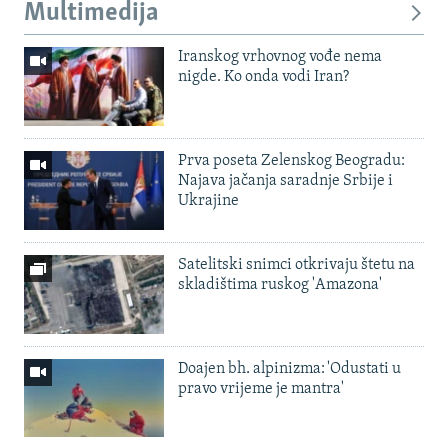
Multimedija
Iranskog vrhovnog vođe nema
nigde. Ko onda vodi Iran?
Prva poseta Zelenskog Beogradu:
Najava jačanja saradnje Srbije i
Ukrajine
Satelitski snimci otkrivaju štetu na
skladištima ruskog 'Amazona'
Doajen bh. alpinizma: 'Odustati u
pravo vrijeme je mantra'