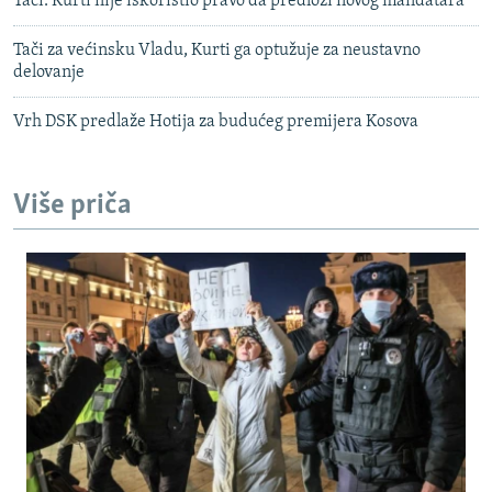
Tači: Kurti nije iskoristio pravo da predloži novog mandatara
Tači za većinsku Vladu, Kurti ga optužuje za neustavno
delovanje
Vrh DSK predlaže Hotija za budućeg premijera Kosova
Više priča