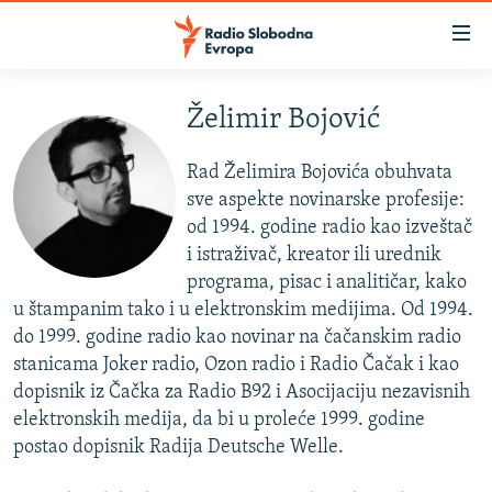
Dostupni
linkovi
Pređite
na
Želimir Bojović
VIJESTI
glavni
BOSNA I HERCEGOVINA
sadržaj
Rad Želimira Bojovića obuhvata
SRBIJA
Pređite
sve aspekte novinarske profesije:
na
od 1994. godine radio kao izveštač
KOSOVO
glavnu
i istraživač, kreator ili urednik
CRNA GORA
navigaciju
programa, pisac i analitičar, kako
Pređite
u štampanim tako i u elektronskim medijima. Od 1994.
VIZUELNO
na
do 1999. godine radio kao novinar na čačanskim radio
PODCASTI
VIDEO
pretragu
stanicama Joker radio, Ozon radio i Radio Čačak
i kao
dopisnik iz Čačka za Radio B92 i Asocijaciju nezavisnih
RAT U UKRAJINI
FOTOGALERIJE
elektronskih medija, da bi u proleće 1999. godine
KINA NA BALKANU
INFOGRAFIKE
postao dopisnik Radija Deutsche Welle.
RSE PRIČE IZ SVIJETA