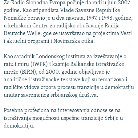
Za Radio Slobodna Evropa počinje da radi u julu 2007.
ISPRIČAJ MI
godine. Kao stipendista Vlade Savezne Republike
DNEVNO@RSE
Nemačke boravio je u dva navrata, 1997. i 1998. godine,
u kelnskom Centru za radijsko obučavanje Radija
SPECIJALI RSE
Deutsche Welle, gde se usavršavao na projektima Vesti
VIŠE OD NASLOVA
i aktuelni programi i Novinarska etika.
PRATITE NAS
GENOCID U SREBRENICI
Kao saradnik Londonskog instituta za izveštavanje o
POPLAVE I KLIZIŠTA U BIH 2024.
ratu i miru (IWPR) i kasnije Balkanske istraživačke
mreže (BIRN), od 2000. godine objavljivao je
TV LIBERTY
Sve RFE/RL stranice
analitičke i istraživačke tekstove koji su tematizovali
POST SCRIPTUM
različite vidove otpora procesu tranzicije u demokratiju
MOJA EVROPA
unutar savremenog srbijanskog društva.
TRI DECENIJE OD RATA U BIH
Posebna profesionalna interesovanja odnose se na
SVE KARTE DEJTONA
istraživanja mogućnosti uspešne tranzicije Srbije u
demokratiju.
NASTANAK I RASPAD JUGOSLAVIJE