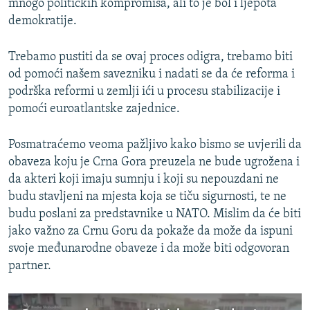
mnogo političkih kompromisa, ali to je bol i ljepota
demokratije.
Trebamo pustiti da se ovaj proces odigra, trebamo biti
od pomoći našem savezniku i nadati se da će reforma i
podrška reformi u zemlji ići u procesu stabilizacije i
pomoći euroatlantske zajednice.
Posmatraćemo veoma pažljivo kako bismo se uvjerili da
obaveza koju je Crna Gora preuzela ne bude ugrožena i
da akteri koji imaju sumnju i koji su nepouzdani ne
budu stavljeni na mjesta koja se tiču sigurnosti, te ne
budu poslani za predstavnike u NATO. Mislim da će biti
jako važno za Crnu Goru da pokaže da može da ispuni
svoje međunarodne obaveze i da može biti odgovoran
partner.