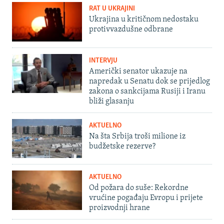
RAT U UKRAJINI
Ukrajina u kritičnom nedostaku
protivvazdušne odbrane
INTERVJU
Američki senator ukazuje na
napredak u Senatu dok se prijedlog
zakona o sankcijama Rusiji i Iranu
bliži glasanju
AKTUELNO
Na šta Srbija troši milione iz
budžetske rezerve?
AKTUELNO
Od požara do suše: Rekordne
vrućine pogađaju Evropu i prijete
proizvodnji hrane