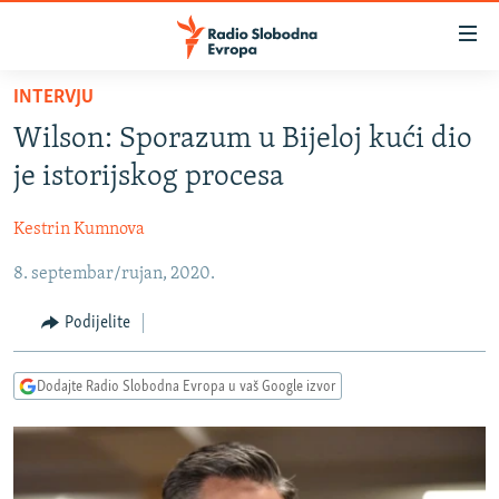
Dostupni
linkovi
Pređite
INTERVJU
na
VIJESTI
Wilson: Sporazum u Bijeloj kući dio
glavni
BOSNA I HERCEGOVINA
sadržaj
je istorijskog procesa
SRBIJA
Pređite
na
Kestrin Kumnova
KOSOVO
glavnu
8. septembar/rujan, 2020.
CRNA GORA
navigaciju
Pređite
VIZUELNO
Podijelite
na
PODCASTI
VIDEO
pretragu
Dodajte Radio Slobodna Evropa u vaš Google izvor
RAT U UKRAJINI
FOTOGALERIJE
KINA NA BALKANU
INFOGRAFIKE
RSE PRIČE IZ SVIJETA