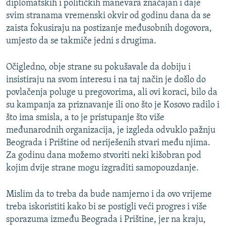
diplomatskih i političkih manevara značajan i daje
svim stranama vremenski okvir od godinu dana da se
zaista fokusiraju na postizanje međusobnih dogovora,
umjesto da se takmiče jedni s drugima.
Očigledno, obje strane su pokušavale da dobiju i
insistiraju na svom interesu i na taj način je došlo do
povlačenja poluge u pregovorima, ali ovi koraci, bilo da
su kampanja za priznavanje ili ono što je Kosovo radilo i
što ima smisla, a to je pristupanje što više
međunarodnih organizacija, je izgleda odvuklo pažnju
Beograda i Prištine od neriješenih stvari među njima.
Za godinu dana možemo stvoriti neki kišobran pod
kojim dvije strane mogu izgraditi samopouzdanje.
Mislim da to treba da bude namjerno i da ovo vrijeme
treba iskoristiti kako bi se postigli veći progres i više
sporazuma između Beograda i Prištine, jer na kraju,