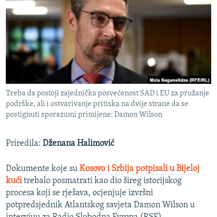
ISPRIČAJ MI
DNEVNO@RSE
SPECIJALI RSE
VIŠE OD NASLOVA
PRATITE NAS
GENOCID U SREBRENICI
Treba da postoji zajednička posvećenost SAD i EU za pružanje
POPLAVE I KLIZIŠTA U BIH 2024.
podrške, ali i ostvarivanje pritiska na dvije strane da se
TV LIBERTY
Sve RFE/RL stranice
postignuti sporazumi primijene: Damon Wilson
POST SCRIPTUM
Priredila:
Dženana Halimović
MOJA EVROPA
TRI DECENIJE OD RATA U BIH
Dokumente koje su
Kosovo i Srbija potpisali u Bijeloj
kući
trebalo posmatrati kao dio šireg istorijskog
SVE KARTE DEJTONA
procesa koji se rješava, ocjenjuje izvršni
NASTANAK I RASPAD JUGOSLAVIJE
potpredsjednik Atlantskog savjeta Damon Wilson u