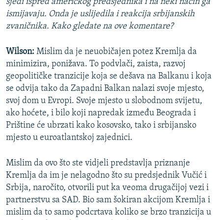
sjedi ispred američkog predsjednika i na neki način ga
ismijavaju. Onda je uslijedila i reakcija srbijanskih
zvaničnika. Kako gledate na ove komentare?
Wilson:
Mislim da je neuobičajen potez Kremlja da
minimizira, ponižava. To podvlači, zaista, razvoj
geopolitičke tranzicije koja se dešava na Balkanu i koja
se odvija tako da Zapadni Balkan nalazi svoje mjesto,
svoj dom u Evropi. Svoje mjesto u slobodnom svijetu,
ako hoćete, i bilo koji napredak između Beograda i
Prištine će ubrzati kako kosovsko, tako i srbijansko
mjesto u euroatlantskoj zajednici.
Mislim da ovo što ste vidjeli predstavlja priznanje
Kremlja da im je nelagodno što su predsjednik Vučić i
Srbija, naročito, otvorili put ka veoma drugačijoj vezi i
partnerstvu sa SAD. Bio sam šokiran akcijom Kremlja i
mislim da to samo podcrtava koliko se brzo tranzicija u