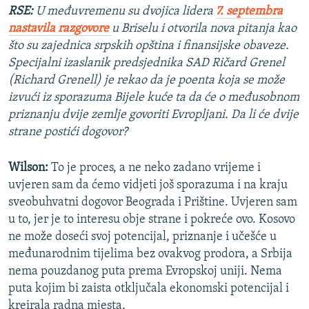
RSE:
U međuvremenu su dvojica lidera
7. septembra
nastavila razgovore
u Briselu i otvorila nova pitanja kao
što su zajednica srpskih opština i finansijske obaveze.
Specijalni izaslanik predsjednika SAD Ričard Grenel
(Richard Grenell) je rekao da je poenta koja se može
izvući iz sporazuma Bijele kuće ta da će o međusobnom
priznanju dvije zemlje govoriti Evropljani. Da li će dvije
strane postići dogovor?
Wilson:
To je proces, a ne neko zadano vrijeme i
uvjeren sam da ćemo vidjeti još sporazuma i na kraju
sveobuhvatni dogovor Beograda i Prištine. Uvjeren sam
u to, jer je to interesu obje strane i pokreće ovo. Kosovo
ne može doseći svoj potencijal, priznanje i učešće u
međunarodnim tijelima bez ovakvog prodora, a Srbija
nema pouzdanog puta prema Evropskoj uniji. Nema
puta kojim bi zaista otključala ekonomski potencijal i
kreirala radna mjesta.