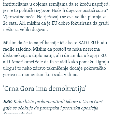
institucijama u objema zemljama da se kreću naprijed,
jer je to politički izgovor. Hoće li dogovor postići sutra?
Vjerovatno neće. Ne rješavaju se ova velika pitanja za
24 sata. Ali, mislim da je EU dobro fokusirana da gradi
nešto za veliki dogovor.
Mislim da će to najefikasnije ići ako to SAD i EU budu
radile zajedno. Mislim da postoji tu neka nesretna
diskonekcija u diplomatiji, ali i dinamika u kojoj i EU,
ali i Amerikanci žele da ih se vidi kako pomažu i igraju
ulogu i to neko zdravo takmičenje dodaje pokretačko
gorivo na momentum koji sada vidimo.
'Crna Gora ima demokratiju'
RSE:
Kako biste prokomentirali izbore u Crnoj Gori
gdje se očekuje da prosrpska i proruska opozicija