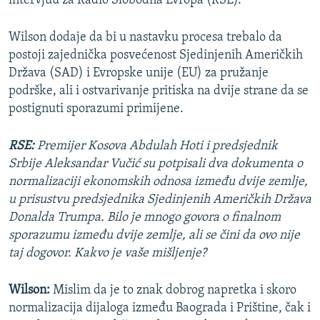
intervjuu za Radio Slobodna Evropa (RSE).
Wilson dodaje da bi u nastavku procesa trebalo da
postoji zajednička posvećenost Sjedinjenih Američkih
Država (SAD) i Evropske unije (EU) za pružanje
podrške, ali i ostvarivanje pritiska na dvije strane da se
postignuti sporazumi primijene.
RSE:
Premijer Kosova Abdulah Hoti i predsjednik
Srbije Aleksandar Vučić su potpisali dva dokumenta o
normalizaciji ekonomskih odnosa između dvije zemlje,
u prisustvu predsjednika Sjedinjenih Američkih Država
Donalda Trumpa. Bilo je mnogo govora o finalnom
sporazumu između dvije zemlje, ali se čini da ovo nije
taj dogovor. Kakvo je vaše mišljenje?
Wilson:
Mislim da je to znak dobrog napretka i skoro
normalizacija dijaloga između Baograda i Prištine, čak i