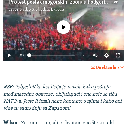
Protest posle crnogorskih izbora u Podgorici
Izvor
Radio Slobodna Evropa
No media source currently available
Auto
0:00
0:48
240p
Direktan link
360p
Auto
240p
360p
480p
480p
RSE:
Pobjednička koalicija je navela kako poštuje
međunarodne obaveze, uključujući i one koje se tiču
720p
720p
1080p
NATO-a. Jeste li imali neke kontakte s njima i kako oni
1080p
vide tu sadradnju sa Zapadom?
Wilson:
Zabrinut sam, ali prihvatam ono što su rekli.