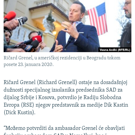
ISPRIČAJ MI
DNEVNO@RSE
SPECIJALI RSE
VIŠE OD NASLOVA
PRATITE NAS
GENOCID U SREBRENICI
Ričard Grenel, u američkoj rezidenciji u Beogradu tokom
POPLAVE I KLIZIŠTA U BIH 2024.
posete 23. januara 2020.
TV LIBERTY
Sve RFE/RL stranice
POST SCRIPTUM
Ričard Grenel (Richard Grenell) ostaje na dosadašnjoj
dužnosti specijalnog izaslanika predsednika SAD za
MOJA EVROPA
dijalog Srbije i Kosova, potvrdio je Radiju Slobodna
TRI DECENIJE OD RATA U BIH
Evropa (RSE) njegov predstavnik za medije Dik Kastin
(Dick Kustin).
SVE KARTE DEJTONA
NASTANAK I RASPAD JUGOSLAVIJE
“Možemo potvrditi da ambasador Grenel će obavljati