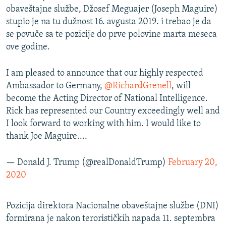
obaveštajne službe, Džosef Meguajer (Joseph Maguire)
stupio je na tu dužnost 16. avgusta 2019. i trebao je da
se povuče sa te pozicije do prve polovine marta meseca
ove godine.
I am pleased to announce that our highly respected
Ambassador to Germany,
@RichardGrenell
, will
become the Acting Director of National Intelligence.
Rick has represented our Country exceedingly well and
I look forward to working with him. I would like to
thank Joe Maguire....
— Donald J. Trump (@realDonaldTrump)
February 20,
2020
Pozicija direktora Nacionalne obaveštajne službe (DNI)
formirana je nakon terorističkih napada 11. septembra