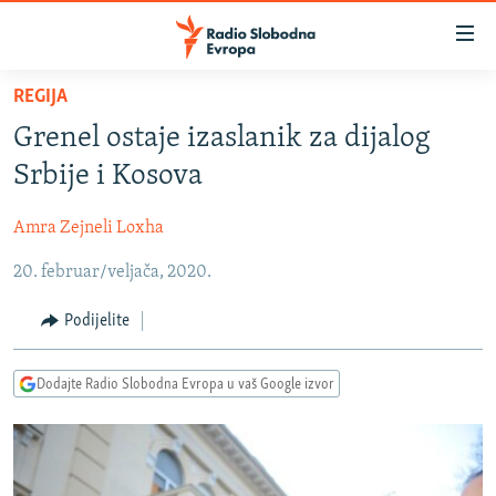
Dostupni
linkovi
Pređite
REGIJA
na
VIJESTI
Grenel ostaje izaslanik za dijalog
glavni
BOSNA I HERCEGOVINA
sadržaj
Srbije i Kosova
SRBIJA
Pređite
na
Amra Zejneli Loxha
KOSOVO
glavnu
20. februar/veljača, 2020.
CRNA GORA
navigaciju
Pređite
VIZUELNO
Podijelite
na
PODCASTI
VIDEO
pretragu
Dodajte Radio Slobodna Evropa u vaš Google izvor
RAT U UKRAJINI
FOTOGALERIJE
KINA NA BALKANU
INFOGRAFIKE
RSE PRIČE IZ SVIJETA