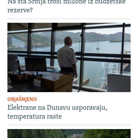
Na šta Srbija troši milione iz budžetske
rezerve?
OBJAŠNJENO
Elektrane na Dunavu usporavaju,
temperatura raste