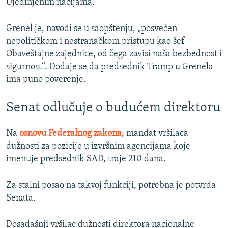
Ujedinjenim nacijama.
Grenel je, navodi se u saopštenju, „posvećen
nepolitičkom i nestranačkom pristupu kao šef
Obaveštajne zajednice, od čega zavisi naša bezbednost i
sigurnost“. Dodaje se da predsednik Tramp u Grenela
ima puno poverenje.
Senat odlučuje o budućem direktoru
Na
osnovu Federalnog zakona
, mandat vršilaca
dužnosti za pozicije u izvršnim agencijama koje
imenuje predsednik SAD, traje 210 dana.
Za stalni posao na takvoj funkciji, potrebna je potvrda
Senata.
Dosadašnji vršilac dužnosti direktora nacionalne