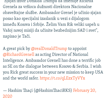
"Sjajan izbor Donalda Trampa da imenuje Ričarda
Grenela za vršioca dužnosti direktora Nacionalne
obaveštajne službe. Ambasador Grenel je učinio sjajan
posao kao specijalni izaslanik u vezi s dijalogom
između Kosova i Srbije. Želim Vam Rik veliki uspeh u
Vašoj novoj misiji da učinite bezbednijim SAD i svet",
napisao je Tači.
A great pick by
@realDonaldTrump
to appoint
@RichardGrenell
as acting Director of National
Inteligence. Ambasador Grenell has done a terrific job
as SE on the dialogue between Kosovo & Serbia. I wish
you Rick great success in your new mission to keep USA
and the world safer.
https://t.co/qLEzxTyVYx
— Hashim Thaçi (@HashimThaciRKS)
February 20,
2020