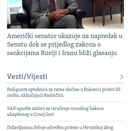
Američki senator ukazuje na napredak u
Senatu dok se prijedlog zakona o
sankcijama Rusiji i Iranu bliži glasanju
Vesti/Vijesti
Podignuta optužnica za ratne zločine u Đakovici protiv 20
osoba, uključujući Radoičića
SAD uputile zahtev za izručenje iranskog hakera
uhapšenog u Crnoj Gori
Državljaninu Srbije određen pritvor u Hrvatskoj zbog