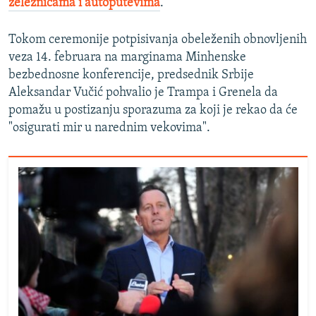
železnicama i autoputevima
.
Tokom ceremonije potpisivanja obeleženih obnovljenih
veza 14. februara na marginama Minhenske
bezbednosne konferencije, predsednik Srbije
Aleksandar Vučić pohvalio je Trampa i Grenela da
pomažu u postizanju sporazuma za koji je rekao da će
"osigurati mir u narednim vekovima".