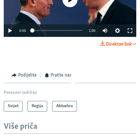
Auto
0:00
1:08
270p
Direktan link
360p
Auto
270p
360p
404p
404p
1080p
Podijelite
Pratite nas
1080p
Povezani sadržaji
Svijet
Regija
Aktuelno
Više priča