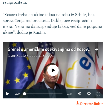
reciprociteta.
"Kosovo treba da ukine taksu na robu iz Srbije, bez
sprovođenja reciprociteta. Dakle, bez recipročnih
mera. Ne samo da suspenduje taksu, već da je potpuno
ukine", dodao je Kastin.
Grenel o američkim očekivanjima od Kosova i Srbije
Izvor
Radio Slobodna Evropa
No media source currently available
Auto
0:00
1:34
270p
Direktan link