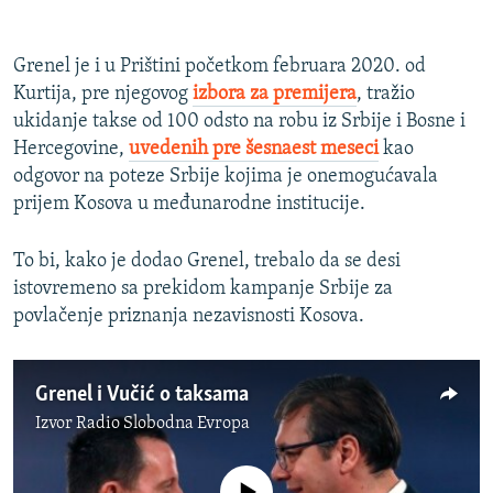
360p
Auto
270p
360p
404p
404p
Grenel je i u Prištini početkom februara 2020. od
Kurtija, pre njegovog
izbora za premijera
, tražio
1080p
1080p
ukidanje takse od 100 odsto na robu iz Srbije i Bosne i
Hercegovine,
uvedenih pre šesnaest meseci
kao
odgovor na poteze Srbije kojima je onemogućavala
prijem Kosova u međunarodne institucije.
To bi, kako je dodao Grenel, trebalo da se desi
istovremeno sa prekidom kampanje Srbije za
povlačenje priznanja nezavisnosti Kosova.
Grenel i Vučić o taksama
Izvor
Radio Slobodna Evropa
No media source currently available