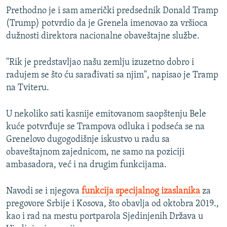
Prethodno je i sam američki predsednik Donald Tramp
(Trump) potvrdio da je Grenela imenovao za vršioca
dužnosti direktora nacionalne obaveštajne službe.
"Rik je predstavljao našu zemlju izuzetno dobro i
radujem se što ću sarađivati sa njim", napisao je Tramp
na Tviteru.
U nekoliko sati kasnije emitovanom saopštenju Bele
kuće potvrđuje se Trampova odluka i podseća se na
Grenelovo dugogodišnje iskustvo u radu sa
obaveštajnom zajednicom, ne samo na poziciji
ambasadora, već i na drugim funkcijama.
Navodi se i njegova
funkcija specijalnog izaslanika
za
pregovore Srbije i Kosova, što obavlja od oktobra 2019.,
kao i rad na mestu portparola Sjedinjenih Država u