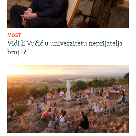
MOST
Vidi li Vučić u univerzitetu neprijatelja
broj 1?