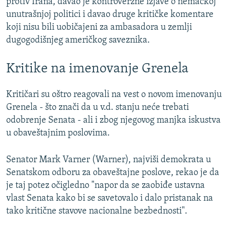
protiv Irana, davao je kontroverzne izjave o nemačkoj
unutrašnjoj politici i davao druge kritičke komentare
koji nisu bili uobičajeni za ambasadora u zemlji
dugogodišnjeg američkog saveznika.
Kritike na imenovanje Grenela
Kritičari su oštro reagovali na vest o novom imenovanju
Grenela - što znači da u v.d. stanju neće trebati
odobrenje Senata - ali i zbog njegovog manjka iskustva
u obaveštajnim poslovima.
Senator Mark Varner (Warner), najviši demokrata u
Senatskom odboru za obaveštajne poslove, rekao je da
je taj potez očigledno "napor da se zaobiđe ustavna
vlast Senata kako bi se savetovalo i dalo pristanak na
tako kritične stavove nacionalne bezbednosti".