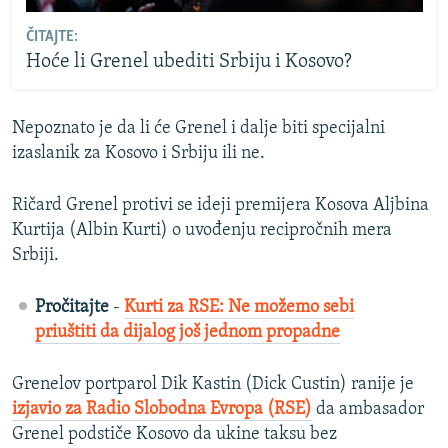
ČITAJTE:
Hoće li Grenel ubediti Srbiju i Kosovo?
Nepoznato je da li će Grenel i dalje biti specijalni
izaslanik za Kosovo i Srbiju ili ne.
Ričard Grenel protivi se ideji premijera Kosova Aljbina
Kurtija (Albin Kurti) o uvođenju recipročnih mera
Srbiji.
Pročitajte
-
Kurti za RSE: Ne možemo sebi
priuštiti da dijalog još jednom propadne
Grenelov portparol Dik Kastin (Dick Custin) ranije je
izjavio za Radio Slobodna Evropa (RSE)
da ambasador
Grenel podstiče Kosovo da ukine taksu bez