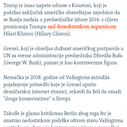
Tramp je imao napete odnose s Koustom, koji je
podržao zaključak američke obaveštajne zajednice da
se Rusija mešala u predsedničke izbore 2016. s ciljem
promicanja Trampa
nad demokratskom suparnicom
Hilari Klinton (Hillary Clinton).
Grenel, koji je obavljao dužnost američkog portparola u
UN za vreme administracije predsednika Džordža Buša
(George W. Bush), poznat je kao kontroverzna figura.
Nemačka je 2018. godine od Vašingtona zatražila
pojašnjenje primedbi koje je Grenel uputio
desničarskoj internet stranici, rekavši da želi da osnaži
"druge konzervativce" u Evropi.
Takođe je glasno kritikovao Berlin zbog toga što je
smatrao nedostatkom podrške oštrom stavu Vašingtona