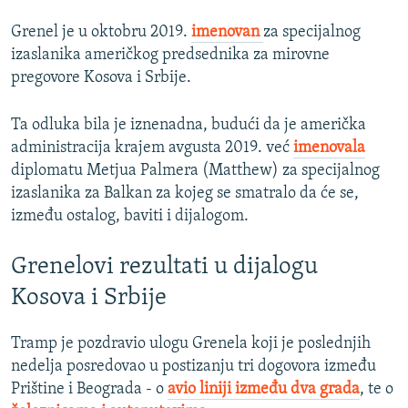
Grenel je u oktobru 2019.
imenovan
za specijalnog
izaslanika američkog predsednika za mirovne
pregovore Kosova i Srbije.
Ta odluka bila je iznenadna, budući da je američka
administracija krajem avgusta 2019. već
imenovala
diplomatu Metjua Palmera (Matthew) za specijalnog
izaslanika za Balkan za kojeg se smatralo da će se,
između ostalog, baviti i dijalogom.
Grenelovi rezultati u dijalogu
Kosova i Srbije
Tramp je pozdravio ulogu Grenela koji je poslednjih
nedelja posredovao u postizanju tri dogovora između
Prištine i Beograda - o
avio liniji između dva grada
, te o