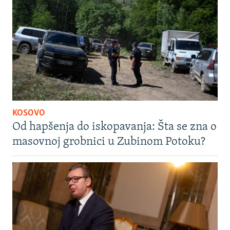
KOSOVO
Od hapšenja do iskopavanja: Šta se zna o
masovnoj grobnici u Zubinom Potoku?