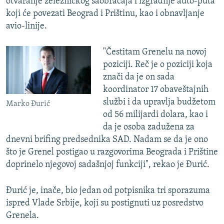
otvaranje železničkog saobraćaja i izgradnje auto-puta
koji će povezati Beograd i Prištinu, kao i obnavljanje
avio-linije.
"Čestitam Grenelu na novoj
poziciji. Reč je o poziciji koja
znači da je on sada
koordinator 17 obaveštajnih
službi i da upravlja budžetom
Marko Đurić
od 56 milijardi dolara, kao i
da je osoba zadužena za
dnevni brifing predsednika SAD. Nadam se da je ono
što je Grenel postigao u razgovorima Beograda i Prištine
doprinelo njegovoj sadašnjoj funkciji", rekao je Đurić.
Đurić je, inače, bio jedan od potpisnika tri sporazuma
ispred Vlade Srbije, koji su postignuti uz posredstvo
Grenela.