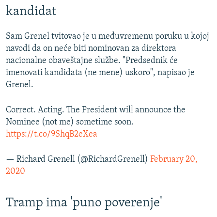
kandidat
Sam Grenel tvitovao je u međuvremenu poruku u kojoj
navodi da on neće biti nominovan za direktora
nacionalne obaveštajne službe. "Predsednik će
imenovati kandidata (ne mene) uskoro", napisao je
Grenel.
Correct. Acting. The President will announce the
Nominee (not me) sometime soon.
https://t.co/9ShqB2eXea
— Richard Grenell (@RichardGrenell)
February 20,
2020
Tramp ima 'puno poverenje'