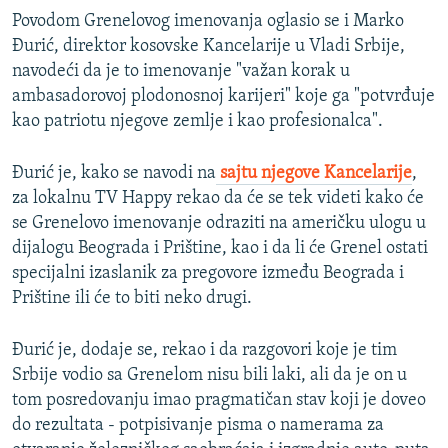
Povodom Grenelovog imenovanja oglasio se i Marko
Đurić, direktor kosovske Kancelarije u Vladi Srbije,
navodeći da je to imenovanje "važan korak u
ambasadorovoj plodonosnoj karijeri" koje ga "potvrđuje
kao patriotu njegove zemlje i kao profesionalca".
Đurić je, kako se navodi na
sajtu njegove Kancelarije
,
za lokalnu TV Happy rekao da će se tek videti kako će
se Grenelovo imenovanje odraziti na američku ulogu u
dijalogu Beograda i Prištine, kao i da li će Grenel ostati
specijalni izaslanik za pregovore između Beograda i
Prištine ili će to biti neko drugi.
Đurić je, dodaje se, rekao i da razgovori koje je tim
Srbije vodio sa Grenelom nisu bili laki, ali da je on u
tom posredovanju imao pragmatičan stav koji je doveo
do rezultata - potpisivanje pisma o namerama za