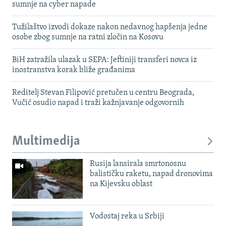
sumnje na cyber napade
Tužilaštvo izvodi dokaze nakon nedavnog hapšenja jedne
osobe zbog sumnje na ratni zločin na Kosovu
BiH zatražila ulazak u SEPA: Jeftiniji transferi novca iz
inostranstva korak bliže građanima
Reditelj Stevan Filipović pretučen u centru Beograda,
Vučić osudio napad i traži kažnjavanje odgovornih
Multimedija
Rusija lansirala smrtonosnu
balističku raketu, napad dronovima
na Kijevsku oblast
Vodostaj reka u Srbiji