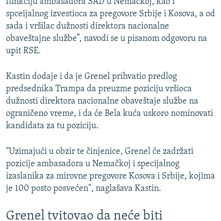
funkciju ambasadora SAD u Nemačkoj, kao i
spceijalnog izvestioca za pregovore Srbije i Kosova, a od
sada i vršilac dužnosti direktora nacionalne
obaveštajne službe”, navodi se u pisanom odgovoru na
upit RSE.
Kastin dodaje i da je Grenel prihvatio predlog
predsednika Trampa da preuzme poziciju vršioca
dužnosti direktora nacionalne obaveštaje službe na
ograničeno vreme, i da će Bela kuća uskoro nominovati
kandidata za tu poziciju.
"Uzimajući u obzir te činjenice, Grenel će zadržati
pozicije ambasadora u Nemačkoj i specijalnog
izaslanika za mirovne pregovore Kosova i Srbije, kojima
je 100 posto posvećen", naglašava Kastin.
Grenel tvitovao da neće biti