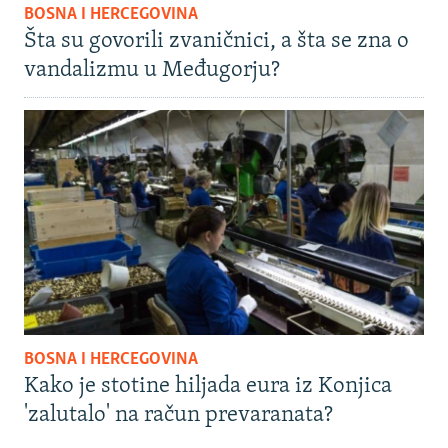
BOSNA I HERCEGOVINA
Šta su govorili zvaničnici, a šta se zna o
vandalizmu u Međugorju?
BOSNA I HERCEGOVINA
Kako je stotine hiljada eura iz Konjica
'zalutalo' na račun prevaranata?