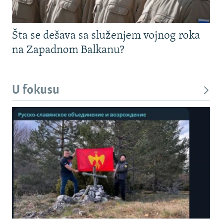
Šta se dešava sa služenjem vojnog roka
na Zapadnom Balkanu?
U fokusu