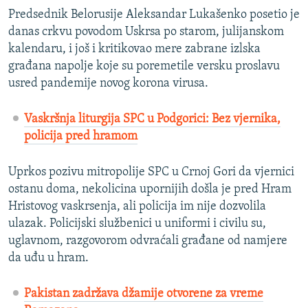
Predsednik Belorusije Aleksandar Lukašenko posetio je
danas crkvu povodom Uskrsa po starom, julijanskom
kalendaru, i još i kritikovao mere zabrane izlska
građana napolje koje su poremetile versku proslavu
usred pandemije novog korona virusa.
Vaskršnja liturgija SPC u Podgorici: Bez vjernika,
policija pred hramom
Uprkos pozivu mitropolije SPC u Crnoj Gori da vjernici
ostanu doma, nekolicina upornijih došla je pred Hram
Hristovog vaskrsenja, ali policija im nije dozvolila
ulazak. Policijski službenici u uniformi i civilu su,
uglavnom, razgovorom odvraćali građane od namjere
da uđu u hram.
Pakistan zadržava džamije otvorene za vreme