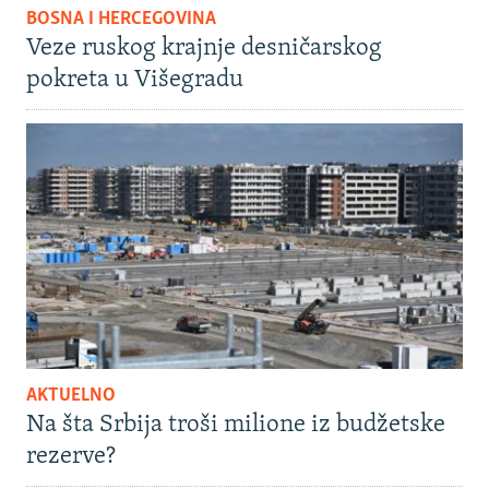
BOSNA I HERCEGOVINA
Veze ruskog krajnje desničarskog
pokreta u Višegradu
AKTUELNO
Na šta Srbija troši milione iz budžetske
rezerve?