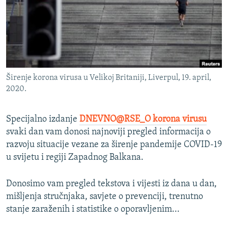
ISPRIČAJ MI
DNEVNO@RSE
SPECIJALI RSE
VIŠE OD NASLOVA
PRATITE NAS
Širenje korona virusa u Velikoj Britaniji, Liverpul, 19. april,
GENOCID U SREBRENICI
2020.
POPLAVE I KLIZIŠTA U BIH 2024.
Specijalno izdanje
DNEVNO@RSE_O korona virusu
TV LIBERTY
Sve RFE/RL stranice
svaki dan vam donosi najnoviji pregled informacija o
POST SCRIPTUM
razvoju situacije vezane za širenje pandemije COVID-19
MOJA EVROPA
u svijetu i regiji Zapadnog Balkana.
TRI DECENIJE OD RATA U BIH
Donosimo vam pregled tekstova i vijesti iz dana u dan,
SVE KARTE DEJTONA
mišljenja stručnjaka, savjete o prevenciji, trenutno
stanje zaraženih i statistike o oporavljenim...
NASTANAK I RASPAD JUGOSLAVIJE