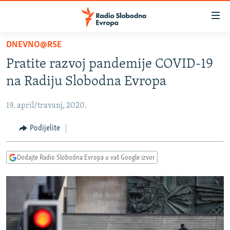
Dostupni
linkovi
Pređite
DNEVNO@RSE
na
VIJESTI
Pratite razvoj pandemije COVID-19
glavni
BOSNA I HERCEGOVINA
sadržaj
na Radiju Slobodna Evropa
SRBIJA
Pređite
na
19. april/travanj, 2020.
KOSOVO
glavnu
CRNA GORA
Podijelite
navigaciju
Pređite
VIZUELNO
na
Dodajte Radio Slobodna Evropa u vaš Google izvor
PODCASTI
VIDEO
pretragu
RAT U UKRAJINI
FOTOGALERIJE
KINA NA BALKANU
INFOGRAFIKE
RSE PRIČE IZ SVIJETA