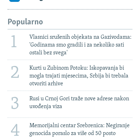
Popularno
1
Vlasnici srušenih objekata na Gazivodama:
'Godinama smo gradili i za nekoliko sati
ostali bez svega'
2
Kurti u Zubinom Potoku: Iskopavanja bi
mogla trajati mjesecima, Srbija bi trebala
otvoriti arhive
3
Rusi u Crnoj Gori traže nove adrese nakon
uvođenja viza
4
Memorijalni centar Srebrenica: Negiranje
genocida poraslo za više od 50 posto