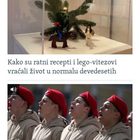
Kako su ratni recepti i lego-vitezovi
vraćali život u normalu devedesetih