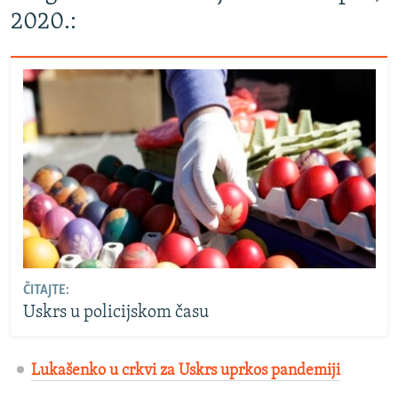
2020.:
ČITAJTE:
Uskrs u policijskom času
Lukašenko u crkvi za Uskrs uprkos pandemiji