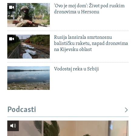
'Ovo je moj dom': Život pod ruskim
dronovima u Hersonu
Rusija lansirala smrtonosnu
balističku raketu, napad dronovima
na Kijevsku oblast
Vodostaj reka u Srbiji
Podcasti