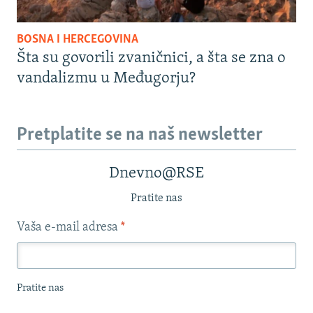
BOSNA I HERCEGOVINA
Šta su govorili zvaničnici, a šta se zna o
vandalizmu u Međugorju?
Pretplatite se na naš newsletter
Dnevno@RSE
Pratite nas
Vaša e-mail adresa
*
Pratite nas