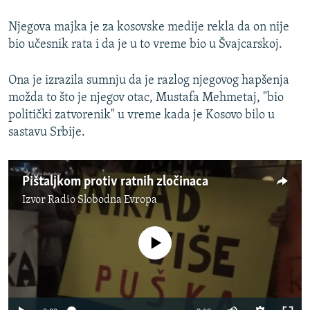
Njegova majka je za kosovske medije rekla da on nije
bio učesnik rata i da je u to vreme bio u Švajcarskoj.
Ona je izrazila sumnju da je razlog njegovog hapšenja
možda to što je njegov otac, Mustafa Mehmetaj, "bio
politički zatvorenik" u vreme kada je Kosovo bilo u
sastavu Srbije.
Pištaljkom protiv ratnih zločinaca
Izvor
Radio Slobodna Evropa
No media source currently available