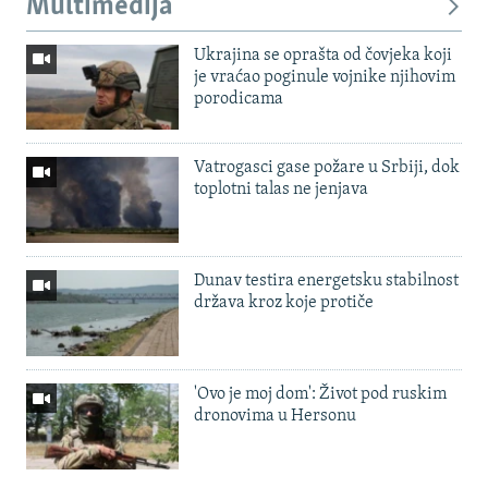
Multimedija
Ukrajina se oprašta od čovjeka koji
je vraćao poginule vojnike njihovim
porodicama
Vatrogasci gase požare u Srbiji, dok
toplotni talas ne jenjava
Dunav testira energetsku stabilnost
država kroz koje protiče
'Ovo je moj dom': Život pod ruskim
dronovima u Hersonu