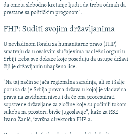
da ometa slobodno kretanje ljudi i da treba odmah da
prestane sa političkim progonom".
FHP: Suditi svojim državljanima
U nevladinom Fondu za humanitarno pravo (FHP)
smatraju da u ovakvim slučajevima nadležni organi u
Srbiji treba sve dokaze koje poseduju da ustupe državi
čiji je državljanin uhapšeno lice.
"Na taj način se jača regionalna saradnja, ali se i šalje
poruka da je Srbija pravna država u kojoj je vladavina
prava na zavidnom nivou i da će ona procesuirati
sopstvene državljane za zločine koje su počinili tokom
sukoba na prostoru bivše Jugoslavije", kaže za RSE
Ivana Žanić, izvršna direktorka FHP-a.