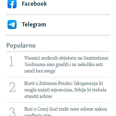
Facebook
Telegram
Popularno
1
Vlasnici srušenih objekata na Gazivodama:
'Godinama smo gradili i za nekoliko sati
ostali bez svega'
2
Kurti u Zubinom Potoku: Iskopavanja bi
mogla trajati mjesecima, Srbija bi trebala
otvoriti arhive
3
Rusi u Crnoj Gori traže nove adrese nakon
uvođenja viza