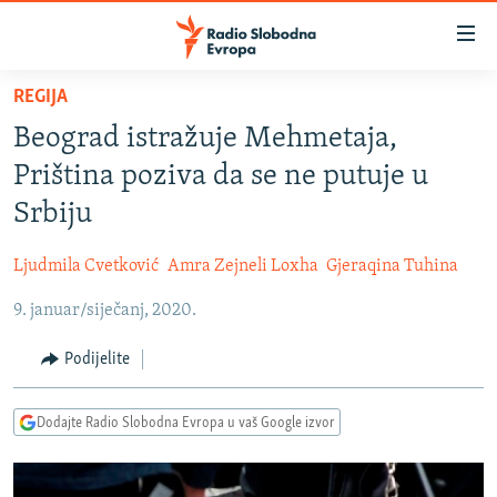
Dostupni
linkovi
Pređite
REGIJA
na
VIJESTI
Beograd istražuje Mehmetaja,
glavni
BOSNA I HERCEGOVINA
sadržaj
Priština poziva da se ne putuje u
SRBIJA
Pređite
Srbiju
na
KOSOVO
glavnu
Ljudmila Cvetković
Amra Zejneli Loxha
Gjeraqina Tuhina
CRNA GORA
navigaciju
Pređite
9. januar/siječanj, 2020.
VIZUELNO
na
PODCASTI
VIDEO
Podijelite
pretragu
RAT U UKRAJINI
FOTOGALERIJE
Dodajte Radio Slobodna Evropa u vaš Google izvor
KINA NA BALKANU
INFOGRAFIKE
RSE PRIČE IZ SVIJETA