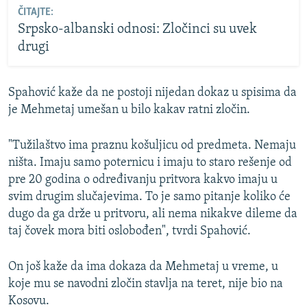
ČITAJTE:
Srpsko-albanski odnosi: Zločinci su uvek
drugi
Spahović kaže da ne postoji nijedan dokaz u spisima da
je Mehmetaj umešan u bilo kakav ratni zločin.
"Tužilaštvo ima praznu košuljicu od predmeta. Nemaju
ništa. Imaju samo poternicu i imaju to staro rešenje od
pre 20 godina o određivanju pritvora kakvo imaju u
svim drugim slučajevima. To je samo pitanje koliko će
dugo da ga drže u pritvoru, ali nema nikakve dileme da
taj čovek mora biti oslobođen", tvrdi Spahović.
On još kaže da ima dokaza da Mehmetaj u vreme, u
koje mu se navodni zločin stavlja na teret, nije bio na
Kosovu.