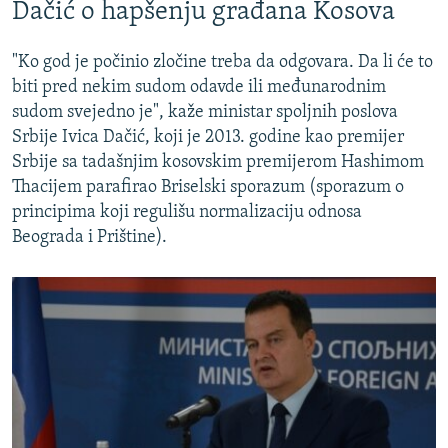
Dačić o hapšenju građana Kosova
"Ko god je počinio zločine treba da odgovara. Da li će to
biti pred nekim sudom odavde ili međunarodnim
sudom svejedno je", kaže ministar spoljnih poslova
Srbije Ivica Dačić, koji je 2013. godine kao premijer
Srbije sa tadašnjim kosovskim premijerom Hashimom
Thacijem parafirao Briselski sporazum (sporazum o
principima koji regulišu normalizaciju odnosa
Beograda i Prištine).