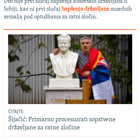
Ovo nije prvi slučaj hapšenja kosovskih državljana u
Srbiji, kao ni prvi slučaj
hapšenja državljana
susednih
zemalja pod optužbama za ratni zločin.
ČITAJTE:
Šijačić: Primarno procesuirati sopstvene
državljane za ratne zločine