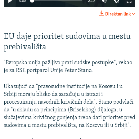
0:00
2:10
Direktan link
EU daje prioritet sudovima u mestu
prebivališta
"Evropska unija pažljivo prati sudske postupke", rekao
je za RSE portparol Unije Peter Stano.
Ukazujući da "pravosudne institucije na Kosovu i u
Srbiji moraju blisko da sarađuju u istrazi i
procesuiranju navodnih krivičnih dela", Stano podvlači
da "u skladu sa principima (Briselskog) dijaloga, u
slučajevima krivičnog gonjenja treba dati prioritet pred
sudovima u mestu prebivališta, na Kosovu ili u Srbiji".