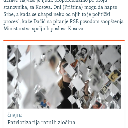
države' najviše je ljudi, proporcionalno po broju
stanovnika, sa Kosova. Oni (Priština) mogu da hapse
Srbe, a kada se uhapsi neko od njih to je politički
proces", kaže Dačić na pitanje RSE povodom saopštenja
Ministarstva spoljnih poslova Kosova.
ČITAJTE:
Patriotizacija ratnih zločina