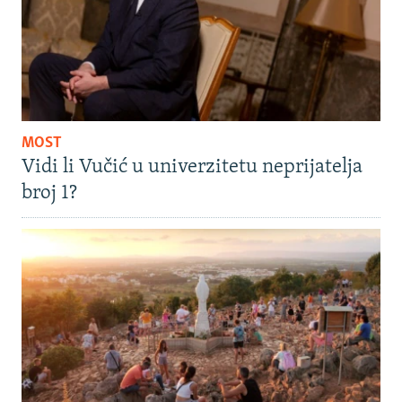
MOST
Vidi li Vučić u univerzitetu neprijatelja
broj 1?