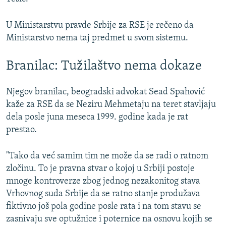
U Ministarstvu pravde Srbije za RSE je rečeno da
Ministarstvo nema taj predmet u svom sistemu.
Branilac: Tužilaštvo nema dokaze
Njegov branilac, beogradski advokat Sead Spahović
kaže za RSE da se Neziru Mehmetaju na teret stavljaju
dela posle juna meseca 1999. godine kada je rat
prestao.
"Tako da već samim tim ne može da se radi o ratnom
zločinu. To je pravna stvar o kojoj u Srbiji postoje
mnoge kontroverze zbog jednog nezakonitog stava
Vrhovnog suda Srbije da se ratno stanje produžava
fiktivno još pola godine posle rata i na tom stavu se
zasnivaju sve optužnice i poternice na osnovu kojih se