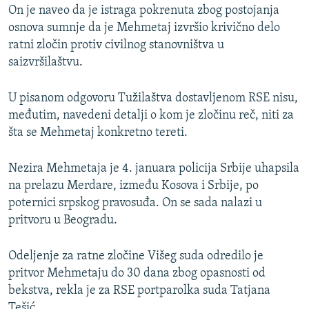
On je naveo da je istraga pokrenuta zbog postojanja
osnova sumnje da je Mehmetaj izvršio krivično delo
ratni zločin protiv civilnog stanovništva u
saizvršilaštvu.
U pisanom odgovoru Tužilaštva dostavljenom RSE nisu,
međutim, navedeni detalji o kom je zločinu reč, niti za
šta se Mehmetaj konkretno tereti.
Nezira Mehmetaja je 4. januara policija Srbije uhapsila
na prelazu Merdare, između Kosova i Srbije, po
poternici srpskog pravosuđa. On se sada nalazi u
pritvoru u Beogradu.
Odeljenje za ratne zločine Višeg suda odredilo je
pritvor Mehmetaju do 30 dana zbog opasnosti od
bekstva, rekla je za RSE portparolka suda Tatjana
Tešić.