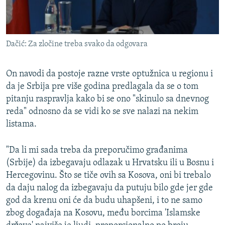
Dačić: Za zločine treba svako da odgovara
On navodi da postoje razne vrste optužnica u regionu i
da je Srbija pre više godina predlagala da se o tom
pitanju raspravlja kako bi se ono "skinulo sa dnevnog
reda" odnosno da se vidi ko se sve nalazi na nekim
listama.
"Da li mi sada treba da preporučimo građanima
(Srbije) da izbegavaju odlazak u Hrvatsku ili u Bosnu i
Hercegovinu. Što se tiče ovih sa Kosova, oni bi trebalo
da daju nalog da izbegavaju da putuju bilo gde jer gde
god da krenu oni će da budu uhapšeni, i to ne samo
zbog događaja na Kosovu, među borcima 'Islamske