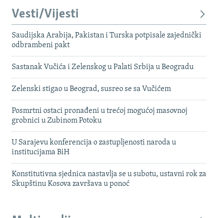
Vesti/Vijesti
Saudijska Arabija, Pakistan i Turska potpisale zajednički
odbrambeni pakt
Sastanak Vučića i Zelenskog u Palati Srbija u Beogradu
Zelenski stigao u Beograd, susreo se sa Vučićem
Posmrtni ostaci pronađeni u trećoj mogućoj masovnoj
grobnici u Zubinom Potoku
U Sarajevu konferencija o zastupljenosti naroda u
institucijama BiH
Konstitutivna sjednica nastavlja se u subotu, ustavni rok za
Skupštinu Kosova završava u ponoć