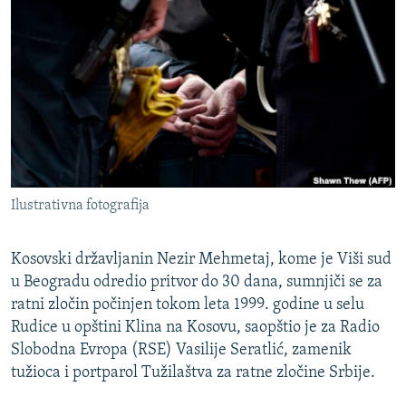
ISPRIČAJ MI
DNEVNO@RSE
SPECIJALI RSE
VIŠE OD NASLOVA
PRATITE NAS
GENOCID U SREBRENICI
POPLAVE I KLIZIŠTA U BIH 2024.
Ilustrativna fotografija
TV LIBERTY
Sve RFE/RL stranice
POST SCRIPTUM
Kosovski državljanin Nezir Mehmetaj, kome je Viši sud
MOJA EVROPA
u Beogradu odredio pritvor do 30 dana, sumnjiči se za
ratni zločin počinjen tokom leta 1999. godine u selu
TRI DECENIJE OD RATA U BIH
Rudice u opštini Klina na Kosovu, saopštio je za Radio
SVE KARTE DEJTONA
Slobodna Evropa (RSE) Vasilije Seratlić, zamenik
tužioca i portparol Tužilaštva za ratne zločine Srbije.
NASTANAK I RASPAD JUGOSLAVIJE