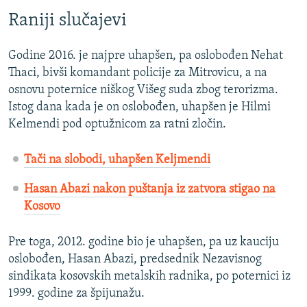
Raniji slučajevi
Godine 2016. je najpre uhapšen, pa oslobođen Nehat
Thaci, bivši komandant policije za Mitrovicu, a na
osnovu poternice niškog Višeg suda zbog terorizma.
Istog dana kada je on oslobođen, uhapšen je Hilmi
Kelmendi pod optužnicom za ratni zločin.
Tači na slobodi, uhapšen Keljmendi
Hasan Abazi nakon puštanja iz zatvora stigao na
Kosovo
Pre toga, 2012. godine bio je uhapšen, pa uz kauciju
oslobođen, Hasan Abazi, predsednik Nezavisnog
sindikata kosovskih metalskih radnika, po poternici iz
1999. godine za špijunažu.