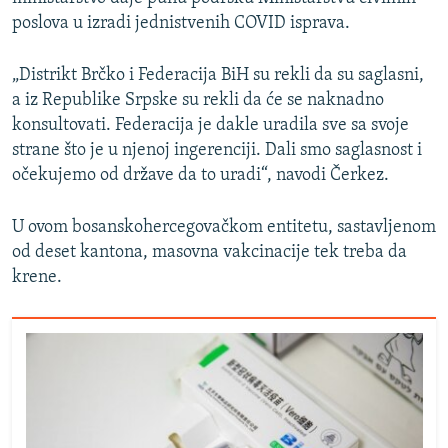
poslova u izradi jednistvenih COVID isprava.
„Distrikt Brčko i Federacija BiH su rekli da su saglasni,
a iz Republike Srpske su rekli da će se naknadno
konsultovati. Federacija je dakle uradila sve sa svoje
strane što je u njenoj ingerenciji. Dali smo saglasnost i
očekujemo od države da to uradi“, navodi Čerkez.
U ovom bosanskohercegovačkom entitetu, sastavljenom
od deset kantona, masovna vakcinacije tek treba da
krene.