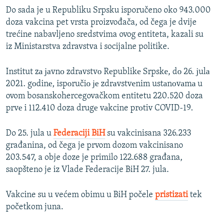
720p
1080p
Do sada je u Republiku Srpsku isporučeno oko 943.000
1080p
doza vakcina pet vrsta proizvođača, od čega je dvije
trećine nabavljeno sredstvima ovog entiteta, kazali su
iz Ministarstva zdravstva i socijalne politike.
Institut zа јаvnо zdrаvstvо Rеpublikе Srpskе, dо 26. јulа
2021. gоdinе, ispоručiо је zdrаvstvеnim ustаnоvаmа u
ovom bosanskohercegovačkom entitetu 220.520 doza
prvе i 112.410 doza drugе vаkcine prоtiv COVID-19.
Do 25. jula u
Federaciji BiH
su vakcinisana 326.233
građanina, od čega je prvom dozom vakcinisano
203.547, a obje doze je primilo 122.688 građana,
saopšteno je iz Vlade Federacije BiH 27. jula.
Vakcine su u većem obimu u BiH počele
pristizati
tek
početkom juna.