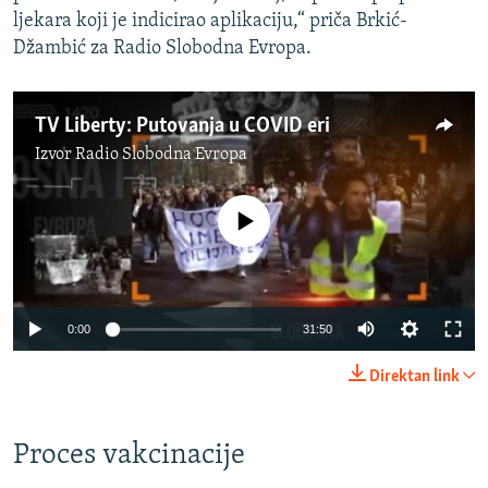
ljekara koji je indicirao aplikaciju,“ priča Brkić-
Džambić za Radio Slobodna Evropa.
TV Liberty: Putovanja u COVID eri
Izvor
Radio Slobodna Evropa
No media source currently available
Auto
0:00
31:50
240p
Direktan link
360p
Auto
240p
360p
480p
480p
Proces vakcinacije
720p