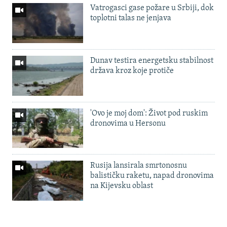
Vatrogasci gase požare u Srbiji, dok
toplotni talas ne jenjava
Dunav testira energetsku stabilnost
država kroz koje protiče
'Ovo je moj dom': Život pod ruskim
dronovima u Hersonu
Rusija lansirala smrtonosnu
balističku raketu, napad dronovima
na Kijevsku oblast