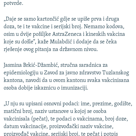
potvrde.
„Daje se samo kartončić gdje se upiše prva i druga
doza, te i te vakcine i serijski broj. Nemamo kodova,
osim u dvije pošiljke AstraZeneca i kineskih vakcina
koje su došle“, kaže Mulabdić i dodaje da se čeka
rješenje ovog pitanja na državnom nivou.
Jasmina Brkić-Džambić, stručna saradnica za
epidemiologiju u Zavod za javno zdravstvo Tuzlanskog
kantona, navodi da u ovom kantonu svaka vakcinisana
osoba dobije iskaznicu o imunizaciji.
„U nju su upisani osnovni podaci: ime, prezime, godište,
matični broj, naziv ustanove u kojoj se osoba
vakcinisala (pečat), te podaci o vakcinama, broj doze,
datum vakcinacije, proizvođački naziv vakcine,
proizvođač vakcine, serijski broj, te pečat i potpis