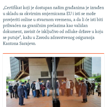
„Certifikat koji je dostupan našim građanima je izrađen
u skladu sa okvirnim smjernicama EU i isti se može
provjeriti online u stvarnom vremenu, a da li će isti biti
prihvaćen na graničnim prelazima kao validan
dokument, zavisit će isključivo od odluke države u koju
se putuje“, kažu u Zavodu zdravstvenog osiguranja
Kantona Sarajevo.