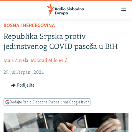
Dostupni
linkovi
Pređite
BOSNA I HERCEGOVINA
na
VIJESTI
Republika Srpska protiv
glavni
BOSNA I HERCEGOVINA
sadržaj
jedinstvenog COVID pasoša u BiH
SRBIJA
Pređite
na
Maja Žuvela
Milorad Milojević
KOSOVO
glavnu
29. juli/srpanj, 2021.
CRNA GORA
navigaciju
Pređite
VIZUELNO
Podijelite
na
PODCASTI
VIDEO
pretragu
Dodajte Radio Slobodna Evropa u vaš Google izvor
RAT U UKRAJINI
FOTOGALERIJE
KINA NA BALKANU
INFOGRAFIKE
RSE PRIČE IZ SVIJETA