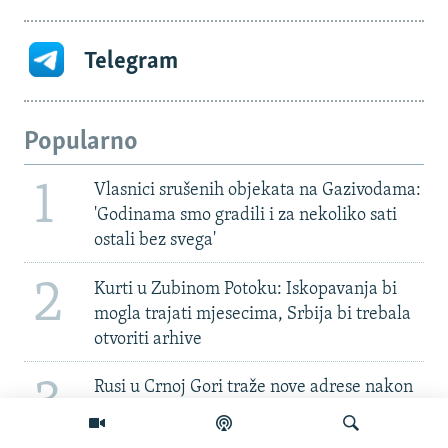
Telegram
Popularno
1
Vlasnici srušenih objekata na Gazivodama:
'Godinama smo gradili i za nekoliko sati
ostali bez svega'
2
Kurti u Zubinom Potoku: Iskopavanja bi
mogla trajati mjesecima, Srbija bi trebala
otvoriti arhive
3
Rusi u Crnoj Gori traže nove adrese nakon
uvođenja viza