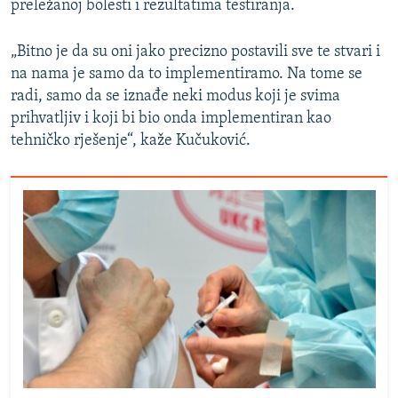
preležanoj bolesti i rezultatima testiranja.
„Bitno je da su oni jako precizno postavili sve te stvari i
na nama je samo da to implementiramo. Na tome se
radi, samo da se iznađe neki modus koji je svima
prihvatljiv i koji bi bio onda implementiran kao
tehničko rješenje“, kaže Kučuković.