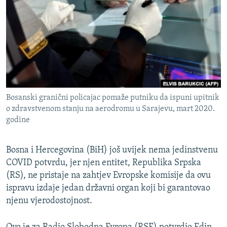
ISPRIČAJ MI
DNEVNO@RSE
SPECIJALI RSE
VIŠE OD NASLOVA
PRATITE NAS
GENOCID U SREBRENICI
Bosanski granični policajac pomaže putniku da ispuni upitnik
POPLAVE I KLIZIŠTA U BIH 2024.
o zdravstvenom stanju na aerodromu u Sarajevu, mart 2020.
TV LIBERTY
Sve RFE/RL stranice
godine
POST SCRIPTUM
Bosna i Hercegovina (BiH) još uvijek nema jedinstvenu
MOJA EVROPA
COVID potvrdu, jer njen entitet, Republika Srpska
TRI DECENIJE OD RATA U BIH
(RS), ne pristaje na zahtjev Evropske komisije da ovu
ispravu izdaje jedan državni organ koji bi garantovao
SVE KARTE DEJTONA
njenu vjerodostojnost.
NASTANAK I RASPAD JUGOSLAVIJE