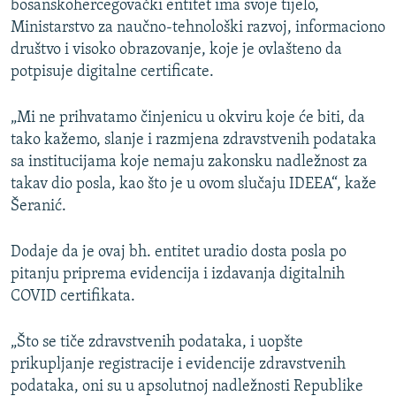
bosanskohercegovački entitet ima svoje tijelo,
Ministarstvo za naučno-tehnološki razvoj, informaciono
društvo i visoko obrazovanje, koje je ovlašteno da
potpisuje digitalne certificate.
„Mi ne prihvatamo činjenicu u okviru koje će biti, da
tako kažemo, slanje i razmjena zdravstvenih podataka
sa institucijama koje nemaju zakonsku nadležnost za
takav dio posla, kao što je u ovom slučaju IDEEA“, kaže
Šeranić.
Dodaje da je ovaj bh. entitet uradio dosta posla po
pitanju priprema evidencija i izdavanja digitalnih
COVID certifikata.
„Što se tiče zdravstvenih podataka, i uopšte
prikupljanje registracije i evidencije zdravstvenih
podataka, oni su u apsolutnoj nadležnosti Republike