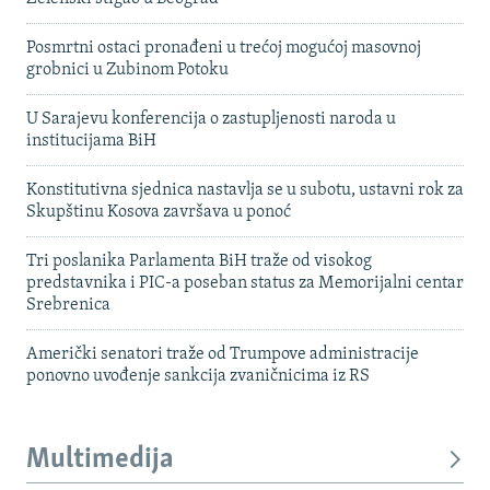
Posmrtni ostaci pronađeni u trećoj mogućoj masovnoj
grobnici u Zubinom Potoku
U Sarajevu konferencija o zastupljenosti naroda u
institucijama BiH
Konstitutivna sjednica nastavlja se u subotu, ustavni rok za
Skupštinu Kosova završava u ponoć
Tri poslanika Parlamenta BiH traže od visokog
predstavnika i PIC-a poseban status za Memorijalni centar
Srebrenica
Američki senatori traže od Trumpove administracije
ponovno uvođenje sankcija zvaničnicima iz RS
Multimedija