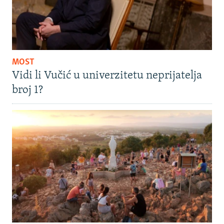
MOST
Vidi li Vučić u univerzitetu neprijatelja
broj 1?