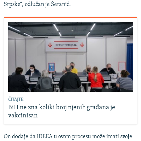
Srpske“, odlučan je Šeranić.
ČITAJTE:
BiH ne zna koliki broj njenih građana je
vakcinisan
On dodaje da IDEEA u ovom procesu može imati svoje