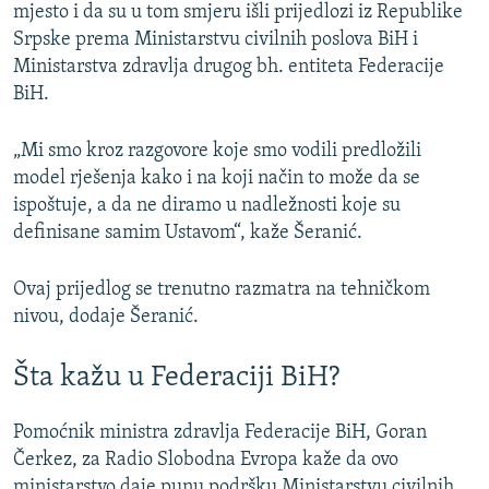
mjesto i da su u tom smjeru išli prijedlozi iz Republike
Srpske prema Ministarstvu civilnih poslova BiH i
Ministarstva zdravlja drugog bh. entiteta Federacije
BiH.
„Mi smo kroz razgovore koje smo vodili predložili
model rješenja kako i na koji način to može da se
ispoštuje, a da ne diramo u nadležnosti koje su
definisane samim Ustavom“, kaže Šeranić.
Ovaj prijedlog se trenutno razmatra na tehničkom
nivou, dodaje Šeranić.
Šta kažu u Federaciji BiH?
Pomoćnik ministra zdravlja Federacije BiH, Goran
Čerkez, za Radio Slobodna Evropa kaže da ovo
ministarstvo daje punu podršku Ministarstvu civilnih