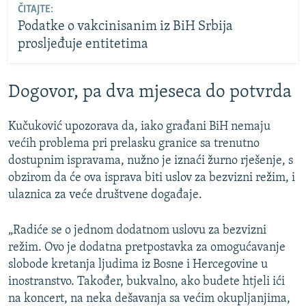
ČITAJTE:
Podatke o vakcinisanim iz BiH Srbija
prosljeđuje entitetima
Dogovor, pa dva mjeseca do potvrda
Kučuković upozorava da, iako građani BiH nemaju
većih problema pri prelasku granice sa trenutno
dostupnim ispravama, nužno je iznaći žurno rješenje, s
obzirom da će ova isprava biti uslov za bezvizni režim, i
ulaznica za veće društvene događaje.
„Radiće se o jednom dodatnom uslovu za bezvizni
režim. Ovo je dodatna pretpostavka za omogućavanje
slobode kretanja ljudima iz Bosne i Hercegovine u
inostranstvo. Također, bukvalno, ako budete htjeli ići
na koncert, na neka dešavanja sa većim okupljanjima,