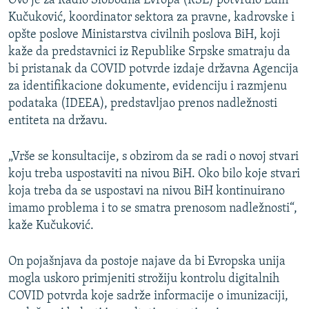
Ovo je za Radio Slobodna Evropa (RSE) potvrdio Edin
Kučuković, koordinator sektora za pravne, kadrovske i
opšte poslove Ministarstva civilnih poslova BiH, koji
kaže da predstavnici iz Republike Srpske smatraju da
bi pristanak da COVID potvrde izdaje državna Agencija
za identifikacione dokumente, evidenciju i razmjenu
podataka (IDEEA), predstavljao prenos nadležnosti
entiteta na državu.
„Vrše se konsultacije, s obzirom da se radi o novoj stvari
koju treba uspostaviti na nivou BiH. Oko bilo koje stvari
koja treba da se uspostavi na nivou BiH kontinuirano
imamo problema i to se smatra prenosom nadležnosti“,
kaže Kučuković.
On pojašnjava da postoje najave da bi Evropska unija
mogla uskoro primjeniti strožiju kontrolu digitalnih
COVID potvrda koje sadrže informacije o imunizaciji,