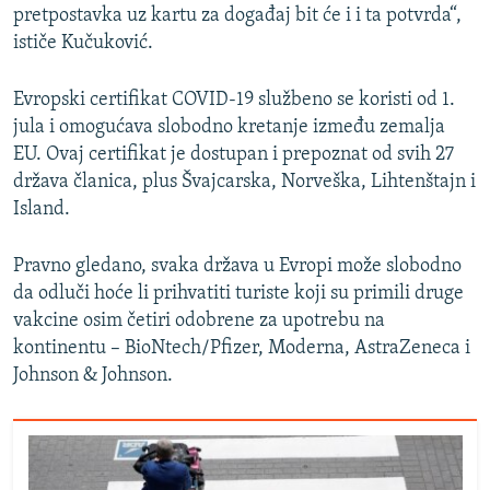
pretpostavka uz kartu za događaj bit će i i ta potvrda“,
ističe Kučuković.
Evropski certifikat COVID-19 službeno se koristi od 1.
jula i omogućava slobodno kretanje između zemalja
EU. Ovaj certifikat je dostupan i prepoznat od svih 27
država članica, plus Švajcarska, Norveška, Lihtenštajn i
Island.
Pravno gledano, svaka država u Evropi može slobodno
da odluči hoće li prihvatiti turiste koji su primili druge
vakcine osim četiri odobrene za upotrebu na
kontinentu – BioNtech/Pfizer, Moderna, AstraZeneca i
Johnson & Johnson.