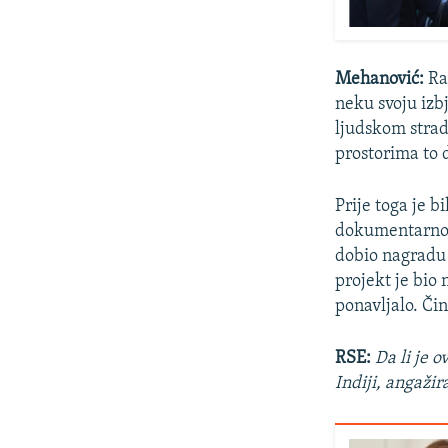
Mehanović:
Ra
neku svoju izbj
ljudskom strad
prostorima to
Prije toga je 
dokumentarnom
dobio nagradu 
projekt je bio 
ponavljalo. Či
RSE:
Da li je o
Indiji, angaži