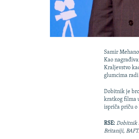
Samir Mehanovi
Kao nagrađivani
Kraljevstvo kao
glumcima radi 
Dobitnik je br
kratkog filma 
ispriča priču o
RSE:
Dobitnik 
Britaniji, BAF