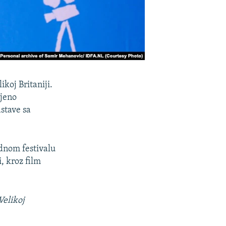
koj Britaniji.
njeno
dstave sa
dnom festivalu
, kroz film
Velikoj