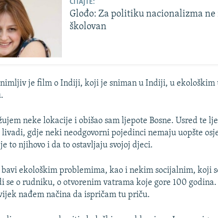
ČITAJTE:
Glođo: Za politiku nacionalizma ne 
školovan
imljiv je film o Indiji, koji je sniman u Indiji, u ekološkim
.
žujem neke lokacije i obišao sam ljepote Bosne. Usred te lj
livadi, gdje neki neodgovorni pojedinci nemaju uopšte osje
e to njihovo i da to ostavljaju svojoj djeci.
se bavi ekološkim problemima, kao i nekim socijalnim, koji s
i se o rudniku, o otvorenim vatrama koje gore 100 godina.
vijek nađem načina da ispričam tu priču.