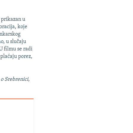
 prikazan u
racija, koje
bankarskog
o, u slučaju
U filmu se radi
 plaćaju porez,
 o Srebrenici,