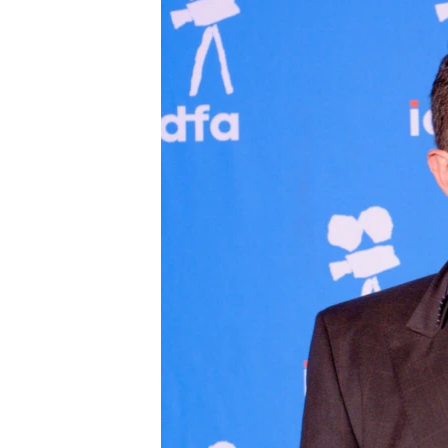
ISPRIČAJ MI
DNEVNO@RSE
SPECIJALI RSE
VIŠE OD NASLOVA
GENOCID U SREBRENICI
POPLAVE I KLIZIŠTA U BIH 2024.
TV LIBERTY
POST SCRIPTUM
MOJA EVROPA
TRI DECENIJE OD RATA U BIH
SVE KARTE DEJTONA
NASTANAK I RASPAD JUGOSLAVIJE