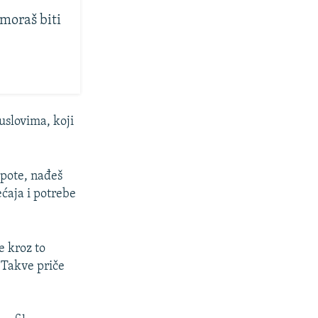
moraš biti
 uslovima, koji
epote, nađeš
ćaja i potrebe
e kroz to
 Takve priče