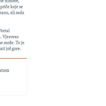
ne filmove,
priče koje se
kanu, ali sada
Portal
. Vjerovao
ne može. To je
ti još gore.
ratom