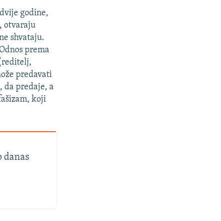
dvije godine,
, otvaraju
 ne shvataju.
. Odnos prema
reditelj,
može predavati
 da predaje, a
fašizam, koji
o danas