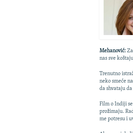
Mehanović:
Zan
nas sve koštaju
Trenutno istra
neko smeće na 
da shvataju da j
Film o Indiji 
prožimaju. Rad
me potresu i u