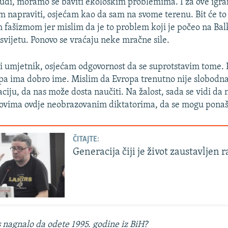
judi, moramo se baviti ekološkim problemima. I za ove igra
 napraviti, osjećam kao da sam na svome terenu. Bit će to 
 fašizmom jer mislim da je to problem koji je počeo na Bal
 svijetu. Ponovo se vraćaju neke mračne sile.
i umjetnik, osjećam odgovornost da se suprotstavim tome. 
a ima dobro ime. Mislim da Evropa trenutno nije slobodna
iju, da nas može dosta naučiti. Na žalost, sada se vidi da 
 ovima ovdje neobrazovanim diktatorima, da se mogu ponaša
ČITAJTE:
Generacija čiji je život zaustavljen 
 nagnalo da odete 1995. godine iz BiH?