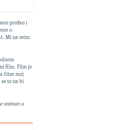
 sam prožeo i
vore o
at. Mi na ovim
arodnom
 film. Film je
a čitav moj
se to ne bi
 je sniman u