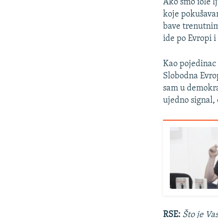
Ako smo iole l
koje pokušavam
bave trenutnim
ide po Evropi i
Kao pojedinac 
Slobodna Evrop
sam u demokrac
ujedno signal,
RSE:
Što je Vas