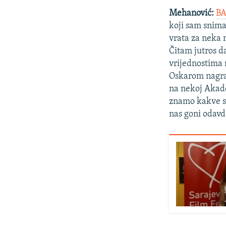
Mehanović:
B
koji sam snimao
vrata za neka n
Čitam jutros 
vrijednostima 
Oskarom nagrađ
na nekoj Akade
znamo kakve su 
nas goni odavd