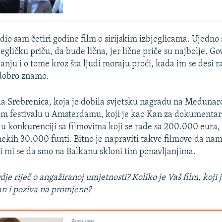
dio sam četiri godine film o sirijskim izbjeglicama. Ujedno
egličku priču, da bude lična, jer lične priče su najbolje. Go
anju i o tome kroz šta ljudi moraju proći, kada im se desi r
 dobro znamo.
bila Srebrenica, koja je dobila svjetsku nagradu na Međun
 festivalu u Amsterdamu, koji je kao Kan za dokumentarni
u konkurenciji sa filmovima koji se rade sa 200.000 eura, 
nekih 30.000 funti. Bitno je napraviti takve filmove da nam 
ni mi se da smo na Balkanu skloni tim ponavljanjima.
vdje riječ o angažiranoj umjetnosti? Koliko je Vaš film, koji
ran i poziva na promjene?