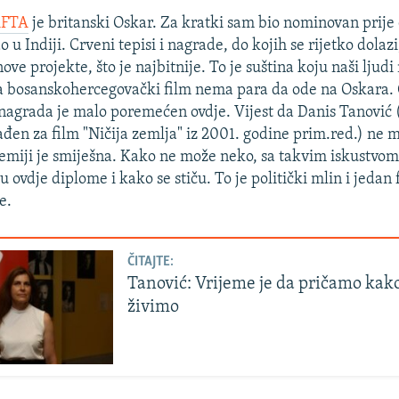
AFTA
je britanski Oskar. Za kratki sam bio nominovan prije 
 u Indiji. Crveni tepisi i nagrade, do kojih se rijetko dolazi
ove projekte, što je najbitnije. To je suština koju naši ljudi
da bosanskohercegovački film nema para da ode na Oskara
nagrada je malo poremećen ovdje. Vijest da Danis Tanović (
en za film "Ničija zemlja" iz 2001. godine prim.red.) ne 
miji je smiješna. Kako ne može neko, sa takvim iskustvom,
ovdje diplome i kako se stiču. To je politički mlin i jedan 
e.
ČITAJTE:
Tanović: Vrijeme je da pričamo kak
živimo