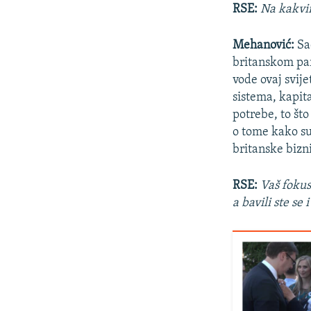
RSE:
Na kakvim
Mehanović:
Sa
britanskom par
vode ovaj svij
sistema, kapita
potrebe, to što
o tome kako su
britanske bizni
RSE:
Vaš fokus
a bavili ste se 