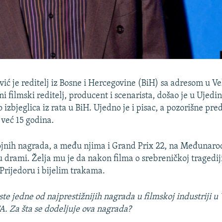
ć je reditelj iz Bosne i Hercegovine (BiH) sa adresom u Veli
 filmski reditelj, producent i scenarista, došao je u Ujedi
 izbjeglica iz rata u BiH. Ujedno je i pisac, a pozorišne pre
već 15 godina.
ojnih nagrada, a među njima i Grand Prix 22, na Međunaro
u drami. Želja mu je da nakon filma o srebreničkoj tragediji
 Prijedoru i bijelim trakama.
ste jedne od najprestižnijih nagrada u filmskoj industriji u 
TA. Za šta se dodeljuje ova nagrada?