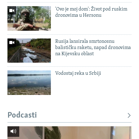
'Ovo je moj dom': Život pod ruskim
dronovima u Hersonu
Rusija lansirala smrtonosnu
balističku raketu, napad dronovima
na Kijevsku oblast
Vodostaj reka u Srbiji
Podcasti