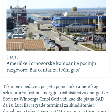
ČITAJTE:
Američke i crnogorske kompanije počinju
razgovore: Bar centar za tečni gas?
Trkanjec i nedavnu posjetu pomoćnika američkog
sekretara za fosilnu energiju u Ministarstvu energetike
Stevena Winberga Crnoj Gori vidi kao dio plana SAD
da i u Luci Bar izgrade terminal za skladištenje i
distribuciju tečnog gasa iz SAD, ne samo za Crnu Goru