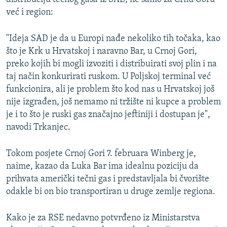
već i region:
"Ideja SAD je da u Europi nađe nekoliko tih točaka, kao
što je Krk u Hrvatskoj i naravno Bar, u Crnoj Gori,
preko kojih bi mogli izvoziti i distribuirati svoj plin i na
taj način konkurirati ruskom. U Poljskoj terminal već
funkcionira, ali je problem što kod nas u Hrvatskoj još
nije izgrađen, još nemamo ni tržište ni kupce a problem
je i to što je ruski gas značajno jeftiniji i dostupan je",
navodi Trkanjec.
Tokom posjete Crnoj Gori 7. februara Winberg je,
naime, kazao da Luka Bar ima idealnu poziciju da
prihvata američki tečni gas i predstavljala bi čvorište
odakle bi on bio transportiran u druge zemlje regiona.
Kako je za RSE nedavno potvrđeno iz Ministarstva