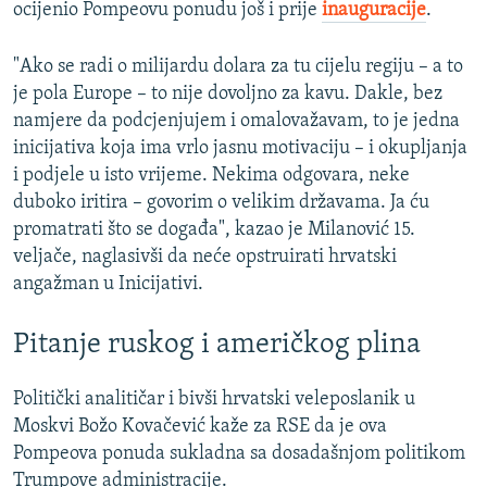
ocijenio Pompeovu ponudu još i prije
inauguracije
.
"Ako se radi o milijardu dolara za tu cijelu regiju – a to
je pola Europe – to nije dovoljno za kavu. Dakle, bez
namjere da podcjenjujem i omalovažavam, to je jedna
inicijativa koja ima vrlo jasnu motivaciju – i okupljanja
i podjele u isto vrijeme. Nekima odgovara, neke
duboko iritira – govorim o velikim državama. Ja ću
promatrati što se događa", kazao je Milanović 15.
veljače, naglasivši da neće opstruirati hrvatski
angažman u Inicijativi.
Pitanje ruskog i američkog plina
Politički analitičar i bivši hrvatski veleposlanik u
Moskvi Božo Kovačević kaže za RSE da je ova
Pompeova ponuda sukladna sa dosadašnjom politikom
Trumpove administracije.