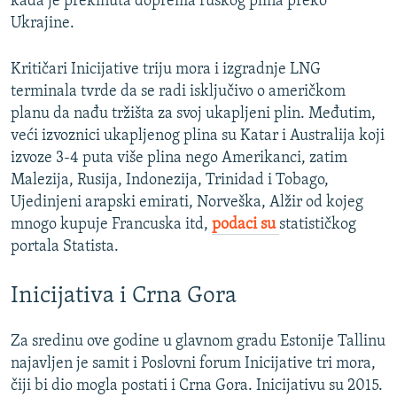
kada je prekinuta doprema ruskog plina preko
Ukrajine.
Kritičari Inicijative triju mora i izgradnje LNG
terminala tvrde da se radi isključivo o američkom
planu da nađu tržišta za svoj ukapljeni plin. Međutim,
veći izvoznici ukapljenog plina su Katar i Australija koji
izvoze 3-4 puta više plina nego Amerikanci, zatim
Malezija, Rusija, Indonezija, Trinidad i Tobago,
Ujedinjeni arapski emirati, Norveška, Alžir od kojeg
mnogo kupuje Francuska itd,
podaci su
statističkog
portala Statista.
Inicijativa i Crna Gora
Za sredinu ove godine u glavnom gradu Estonije Tallinu
najavljen je samit i Poslovni forum Inicijative tri mora,
čiji bi dio mogla postati i Crna Gora. Inicijativu su 2015.