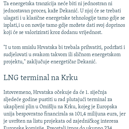
Ta energetska tranzicija neće biti ni jednostran ni
jednostavan proces, kaže Dekanić. U njoj će se trebati
ulagati i u klasične energetske tehnologije tamo gdje se
isplati,i u on novije tamo gdje možete dati svoj doprinos
koji će se valorizirati kroz dodanu vrijednost.
"I u tom smislu Hrvatska bi trebala prihvatiti, podržati i
sudjelovati u svakom takvom ili sličnom energetskom
projektu," zaključuje energetičar Dekanić.
LNG terminal na Krku
Istovremeno, Hrvatska očekuje da će 1. siječnja
sljedeće godine pustiti u rad plutajući terminal za
ukapljeni plin u Omišlju na Krku, kojeg je Europska
unija bespovratno financirala sa 101,4 milijuna eura, jer
je uvršten na listu projekata od zajedničkog interesa
Europske komisije. Preostali iznos do ukupno 234