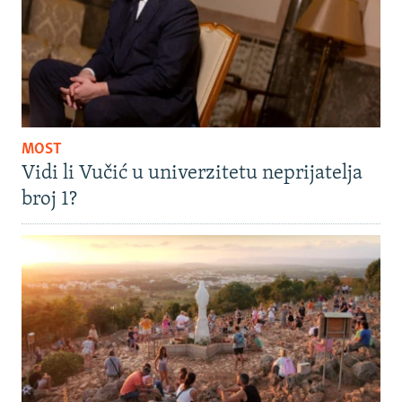
MOST
Vidi li Vučić u univerzitetu neprijatelja
broj 1?