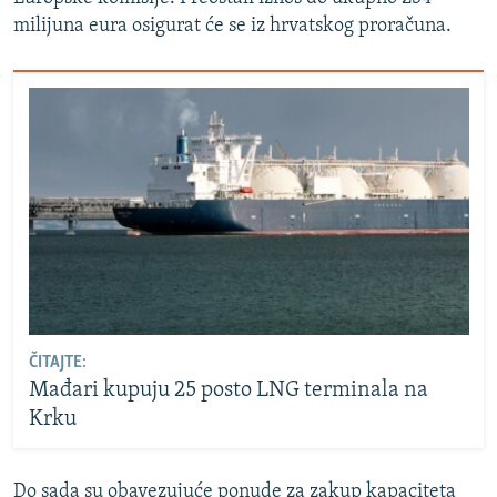
milijuna eura osigurat će se iz hrvatskog proračuna.
ČITAJTE:
Mađari kupuju 25 posto LNG terminala na
Krku
Do sada su obavezujuće ponude za zakup kapaciteta