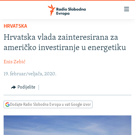
Dostupni
linkovi
Pređite
HRVATSKA
na
VIJESTI
Hrvatska vlada zainteresirana za
glavni
BOSNA I HERCEGOVINA
sadržaj
američko investiranje u energetiku
SRBIJA
Pređite
na
Enis Zebić
KOSOVO
glavnu
19. februar/veljača, 2020.
CRNA GORA
navigaciju
Pređite
VIZUELNO
Podijelite
na
PODCASTI
VIDEO
pretragu
Dodajte Radio Slobodna Evropa u vaš Google izvor
RAT U UKRAJINI
FOTOGALERIJE
KINA NA BALKANU
INFOGRAFIKE
RSE PRIČE IZ SVIJETA