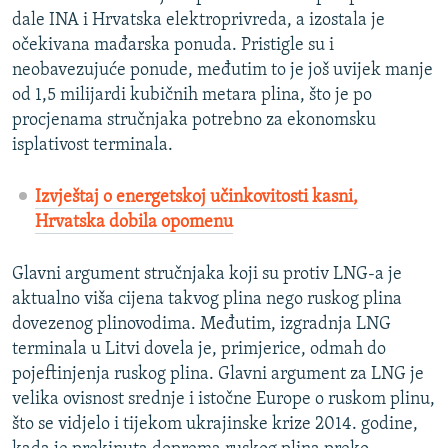
dale INA i Hrvatska elektroprivreda, a izostala je
očekivana mađarska ponuda. Pristigle su i
neobavezujuće ponude, međutim to je još uvijek manje
od 1,5 milijardi kubičnih metara plina, što je po
procjenama stručnjaka potrebno za ekonomsku
isplativost terminala.
Izvještaj o energetskoj učinkovitosti kasni,
Hrvatska dobila opomenu
Glavni argument stručnjaka koji su protiv LNG-a je
aktualno viša cijena takvog plina nego ruskog plina
dovezenog plinovodima. Međutim, izgradnja LNG
terminala u Litvi dovela je, primjerice, odmah do
pojeftinjenja ruskog plina. Glavni argument za LNG je
velika ovisnost srednje i istočne Europe o ruskom plinu,
što se vidjelo i tijekom ukrajinske krize 2014. godine,