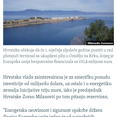
ISPRIČAJ MI
DNEVNO@RSE
SPECIJALI RSE
VIŠE OD NASLOVA
PRATITE NAS
GENOCID U SREBRENICI
Hrvatska očekuje da će 1. siječnja sljedeće godine pustiti u rad
POPLAVE I KLIZIŠTA U BIH 2024.
plutajući terminal za ukapljeni plin u Omišlju na Krku, kojeg je
TV LIBERTY
Sve RFE/RL stranice
Europska unija bespovratno financirala sa 101,4 milijuna eura
POST SCRIPTUM
Hrvatska vlada zainteresirana je za američku ponudu
MOJA EVROPA
investicije od milijardu dolara, uz ostalo i u energetiku
TRI DECENIJE OD RATA U BIH
zemalja Inicijative triju mora, iako je predsjednik
Hrvatske Zoran Milanović po tom pitanju rezerviran.
SVE KARTE DEJTONA
NASTANAK I RASPAD JUGOSLAVIJE
"Energetska neovisnost i sigurnost opskrbe država