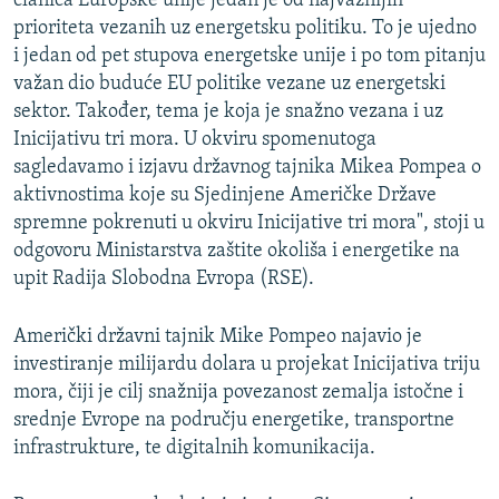
članica Europske unije jedan je od najvažnijih
prioriteta vezanih uz energetsku politiku. To je ujedno
i jedan od pet stupova energetske unije i po tom pitanju
važan dio buduće EU politike vezane uz energetski
sektor. Također, tema je koja je snažno vezana i uz
Inicijativu tri mora. U okviru spomenutoga
sagledavamo i izjavu državnog tajnika Mikea Pompea o
aktivnostima koje su Sjedinjene Američke Države
spremne pokrenuti u okviru Inicijative tri mora", stoji u
odgovoru Ministarstva zaštite okoliša i energetike na
upit Radija Slobodna Evropa (RSE).
Američki državni tajnik Mike Pompeo najavio je
investiranje milijardu dolara u projekat Inicijativa triju
mora, čiji je cilj snažnija povezanost zemalja istočne i
srednje Evrope na području energetike, transportne
infrastrukture, te digitalnih komunikacija.