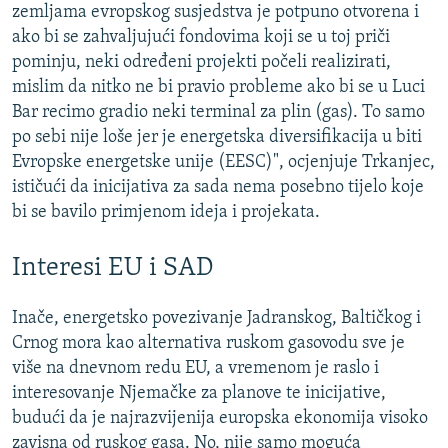
zemljama evropskog susjedstva je potpuno otvorena i
ako bi se zahvaljujući fondovima koji se u toj priči
pominju, neki određeni projekti počeli realizirati,
mislim da nitko ne bi pravio probleme ako bi se u Luci
Bar recimo gradio neki terminal za plin (gas). To samo
po sebi nije loše jer je energetska diversifikacija u biti
Evropske energetske unije (EESC)", ocjenjuje Trkanjec,
ističući da inicijativa za sada nema posebno tijelo koje
bi se bavilo primjenom ideja i projekata.
Interesi EU i SAD
Inače, energetsko povezivanje Jadranskog, Baltičkog i
Crnog mora kao alternativa ruskom gasovodu sve je
više na dnevnom redu EU, a vremenom je raslo i
interesovanje Njemačke za planove te inicijative,
budući da je najrazvijenija europska ekonomija visoko
zavisna od ruskog gasa. No, nije samo moguća