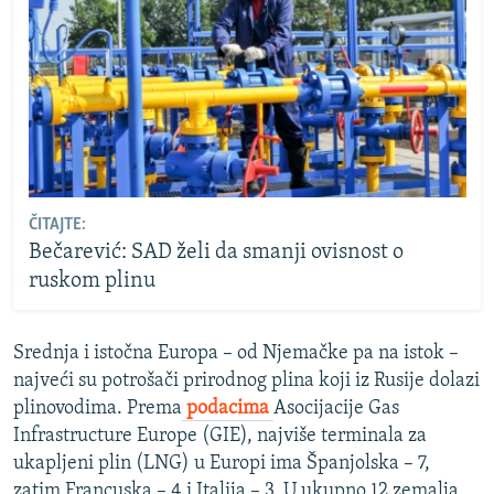
ČITAJTE:
Bečarević: SAD želi da smanji ovisnost o
ruskom plinu
Srednja i istočna Europa – od Njemačke pa na istok –
najveći su potrošači prirodnog plina koji iz Rusije dolazi
plinovodima. Prema
podacima
Asocijacije Gas
Infrastructure Europe (GIE), najviše terminala za
ukapljeni plin (LNG) u Europi ima Španjolska – 7,
zatim Francuska – 4 i Italija – 3. U ukupno 12 zemalja