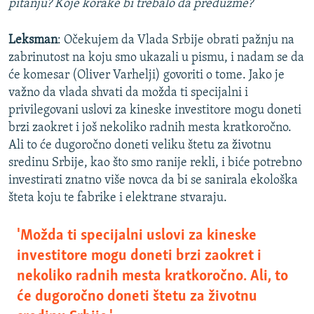
pitanju? Koje korake bi trebalo da preduzme?
Leksman
: Očekujem da Vlada Srbije obrati pažnju na
zabrinutost na koju smo ukazali u pismu, i nadam se da
će komesar (Oliver Varhelji) govoriti o tome. Jako je
važno da vlada shvati da možda ti specijalni i
privilegovani uslovi za kineske investitore mogu doneti
brzi zaokret i još nekoliko radnih mesta kratkoročno.
Ali to će dugoročno doneti veliku štetu za životnu
sredinu Srbije, kao što smo ranije rekli, i biće potrebno
investirati znatno više novca da bi se sanirala ekološka
šteta koju te fabrike i elektrane stvaraju.
'Možda ti specijalni uslovi za kineske
investitore mogu doneti brzi zaokret i
nekoliko radnih mesta kratkoročno. Ali, to
će dugoročno doneti štetu za životnu