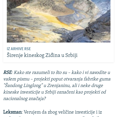
IZ ARHIVE RSE
Širenje kineskog Ziđina u Srbiji
RSE
: Kako ste razumeli to što su – kako i vi navodite u
vašem pismu – projekti poput otvaranja fabrike guma
"Šandong Linglong" u Zrenjaninu, ali i neke druge
kineske investicije u Srbiji označeni kao projekti od
nacionalnog značaja?
Leksman
: Verujem da zbog veličine investicije i iz