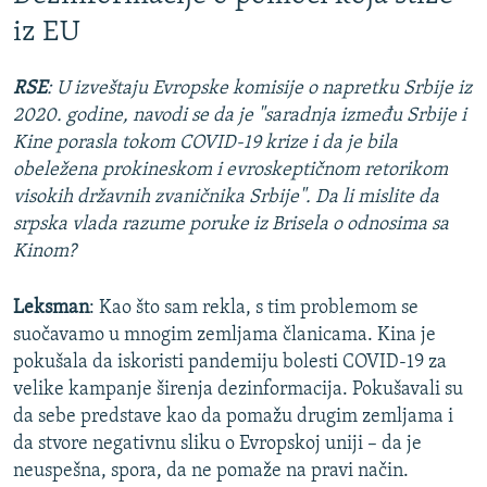
iz EU
RSE
: U izveštaju Evropske komisije o napretku Srbije iz
2020. godine, navodi se da je "saradnja između Srbije i
Kine porasla tokom COVID-19 krize i da je bila
obeležena prokineskom i evroskeptičnom retorikom
visokih državnih zvaničnika Srbije". Da li mislite da
srpska vlada razume poruke iz Brisela o odnosima sa
Kinom?
Leksman
: Kao što sam rekla, s tim problemom se
suočavamo u mnogim zemljama članicama. Kina je
pokušala da iskoristi pandemiju bolesti COVID-19 za
velike kampanje širenja dezinformacija. Pokušavali su
da sebe predstave kao da pomažu drugim zemljama i
da stvore negativnu sliku o Evropskoj uniji – da je
neuspešna, spora, da ne pomaže na pravi način.