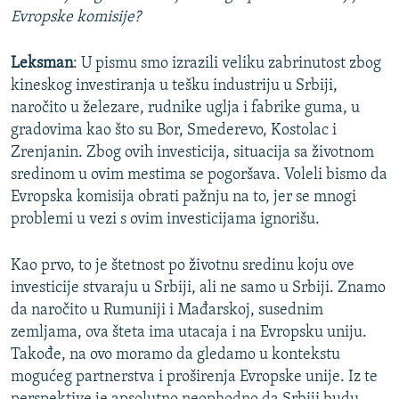
Evropske komisije?
Leksman
: U pismu smo izrazili veliku zabrinutost zbog
kineskog investiranja u tešku industriju u Srbiji,
naročito u železare, rudnike uglja i fabrike guma, u
gradovima kao što su Bor, Smederevo, Kostolac i
Zrenjanin. Zbog ovih investicija, situacija sa životnom
sredinom u ovim mestima se pogoršava. Voleli bismo da
Evropska komisija obrati pažnju na to, jer se mnogi
problemi u vezi s ovim investicijama ignorišu.
Kao prvo, to je štetnost po životnu sredinu koju ove
investicije stvaraju u Srbiji, ali ne samo u Srbiji. Znamo
da naročito u Rumuniji i Mađarskoj, susednim
zemljama, ova šteta ima utacaja i na Evropsku uniju.
Takođe, na ovo moramo da gledamo u kontekstu
mogućeg partnerstva i proširenja Evropske unije. Iz te