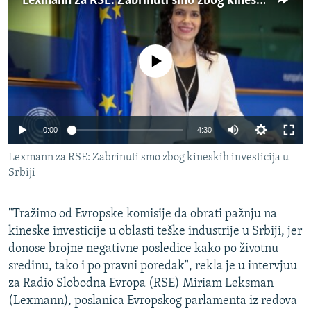
Lexmann za RSE: Zabrinuti smo zbog kineskih investicija u Srbiji
ISPRIČAJ MI
DNEVNO@RSE
No media source currently available
SPECIJALI RSE
VIŠE OD NASLOVA
PRATITE NAS
GENOCID U SREBRENICI
Auto
0:00
4:30
POPLAVE I KLIZIŠTA U BIH 2024.
240p
Lexmann za RSE: Zabrinuti smo zbog kineskih investicija u
TV LIBERTY
Sve RFE/RL stranice
Srbiji
360p
POST SCRIPTUM
480p
Auto
240p
360p
480p
MOJA EVROPA
"Tražimo od Evropske komisije da obrati pažnju na
720p
kineske investicije u oblasti teške industrije u Srbiji, jer
TRI DECENIJE OD RATA U BIH
720p
1080p
donose brojne negativne posledice kako po životnu
1080p
SVE KARTE DEJTONA
sredinu, tako i po pravni poredak", rekla je u intervjuu
za Radio Slobodna Evropa (RSE) Miriam Leksman
NASTANAK I RASPAD JUGOSLAVIJE
(Lexmann), poslanica Evropskog parlamenta iz redova