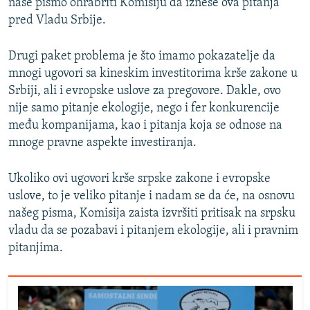
naše pismo ohrabriti Komisiju da iznese ova pitanja
720p
1080p
pred Vladu Srbije.
1080p
Drugi paket problema je što imamo pokazatelje da
mnogi ugovori sa kineskim investitorima krše zakone u
Srbiji, ali i evropske uslove za pregovore. Dakle, ovo
nije samo pitanje ekologije, nego i fer konkurencije
među kompanijama, kao i pitanja koja se odnose na
mnoge pravne aspekte investiranja.
Ukoliko ovi ugovori krše srpske zakone i evropske
uslove, to je veliko pitanje i nadam se da će, na osnovu
našeg pisma, Komisija zaista izvršiti pritisak na srpsku
vladu da se pozabavi i pitanjem ekologije, ali i pravnim
pitanjima.