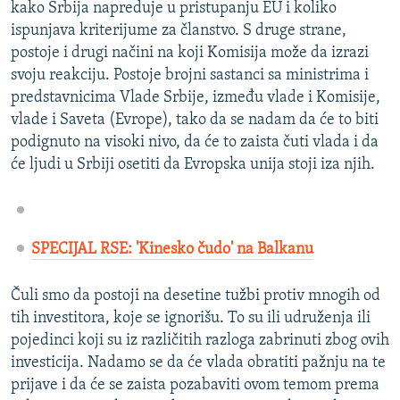
kako Srbija napreduje u pristupanju EU i koliko
ispunjava kriterijume za članstvo. S druge strane,
postoje i drugi načini na koji Komisija može da izrazi
svoju reakciju. Postoje brojni sastanci sa ministrima i
predstavnicima Vlade Srbije, između vlade i Komisije,
vlade i Saveta (Evrope), tako da se nadam da će to biti
podignuto na visoki nivo, da će to zaista čuti vlada i da
će ljudi u Srbiji osetiti da Evropska unija stoji iza njih.
SPECIJAL RSE: 'Kinesko čudo' na Balkanu
Čuli smo da postoji na desetine tužbi protiv mnogih od
tih investitora, koje se ignorišu. To su ili udruženja ili
pojedinci koji su iz različitih razloga zabrinuti zbog ovih
investicija. Nadamo se da će vlada obratiti pažnju na te
prijave i da će se zaista pozabaviti ovom temom prema