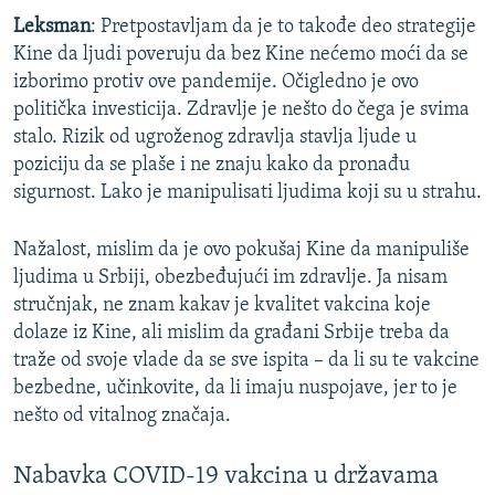
Leksman
: Pretpostavljam da je to takođe deo strategije
Kine da ljudi poveruju da bez Kine nećemo moći da se
izborimo protiv ove pandemije. Očigledno je ovo
politička investicija. Zdravlje je nešto do čega je svima
stalo. Rizik od ugroženog zdravlja stavlja ljude u
poziciju da se plaše i ne znaju kako da pronađu
sigurnost. Lako je manipulisati ljudima koji su u strahu.
Nažalost, mislim da je ovo pokušaj Kine da manipuliše
ljudima u Srbiji, obezbeđujući im zdravlje. Ja nisam
stručnjak, ne znam kakav je kvalitet vakcina koje
dolaze iz Kine, ali mislim da građani Srbije treba da
traže od svoje vlade da se sve ispita – da li su te vakcine
bezbedne, učinkovite, da li imaju nuspojave, jer to je
nešto od vitalnog značaja.
Nabavka COVID-19 vakcina u državama