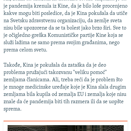
je pandemija krenula iz Kine, da je bilo loše procenjeno
kakve mogu biti posledice, da je Kina pokušala da utiče
na Svetsku zdravstvenu organizaciju, da zemlje sveta
nisu bile upozorene da se ta bolest jako brzo širi. Sve to
je očigledno greška Komunističke partije Kine koja se
služi lažima ne samo prema svojim građanima, nego
prema celom svetu.
Takođe, Kina je pokušala da zataška da je deo
problema pružajući takozvanu "veliku pomoć"
zemljama članicama. Ali, treba reći da je problem što
je mnoge medicinske uređaje koje je Kina slala drugim
zemljama bila kupila od zemalja EU i zemalja koje nisu
znale da će pandemija biti tih razmera ili da se uopšte
sprema.