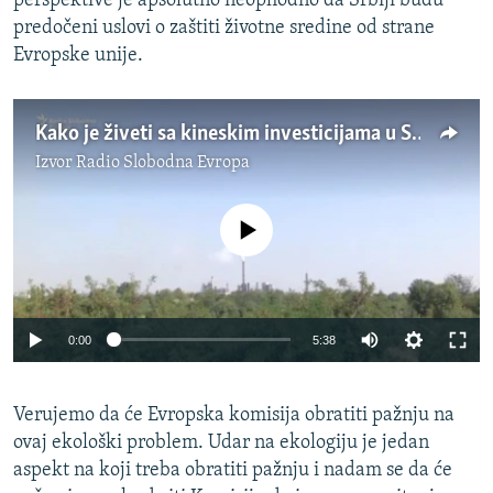
perspektive je apsolutno neophodno da Srbiji budu
predočeni uslovi o zaštiti životne sredine od strane
Evropske unije.
Kako je živeti sa kineskim investicijama u Srbiji
Izvor
Radio Slobodna Evropa
No media source currently available
Auto
0:00
5:38
240p
Verujemo da će Evropska komisija obratiti pažnju na
360p
ovaj ekološki problem. Udar na ekologiju je jedan
Auto
240p
360p
480p
480p
aspekt na koji treba obratiti pažnju i nadam se da će
720p