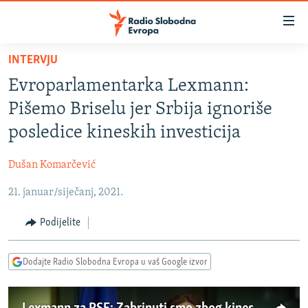
Dostupni
linkovi
Pređite
INTERVJU
na
VIJESTI
Evroparlamentarka Lexmann:
glavni
BOSNA I HERCEGOVINA
sadržaj
Pišemo Briselu jer Srbija ignoriše
SRBIJA
Pređite
posledice kineskih investicija
na
KOSOVO
glavnu
Dušan Komarčević
CRNA GORA
navigaciju
Pređite
21. januar/siječanj, 2021.
VIZUELNO
na
PODCASTI
VIDEO
Podijelite
pretragu
RAT U UKRAJINI
FOTOGALERIJE
Dodajte Radio Slobodna Evropa u vaš Google izvor
KINA NA BALKANU
INFOGRAFIKE
RSE PRIČE IZ SVIJETA