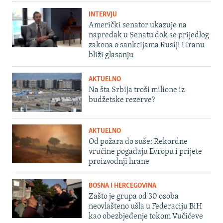
INTERVJU
Američki senator ukazuje na
napredak u Senatu dok se prijedlog
zakona o sankcijama Rusiji i Iranu
bliži glasanju
AKTUELNO
Na šta Srbija troši milione iz
budžetske rezerve?
AKTUELNO
Od požara do suše: Rekordne
vrućine pogađaju Evropu i prijete
proizvodnji hrane
BOSNA I HERCEGOVINA
Zašto je grupa od 30 osoba
neovlašteno ušla u Federaciju BiH
kao obezbjeđenje tokom Vučićeve