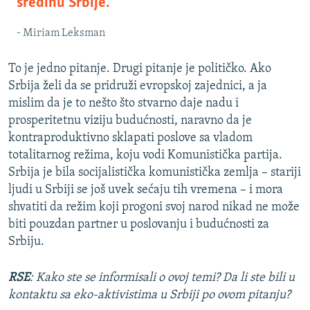
sredinu Srbije.'
- Miriam Leksman
To je jedno pitanje. Drugi pitanje je političko. Ako
Srbija želi da se pridruži evropskoj zajednici, a ja
mislim da je to nešto što stvarno daje nadu i
prosperitetnu viziju budućnosti, naravno da je
kontraproduktivno sklapati poslove sa vladom
totalitarnog režima, koju vodi Komunistička partija.
Srbija je bila socijalistička komunistička zemlja – stariji
ljudi u Srbiji se još uvek sećaju tih vremena – i mora
shvatiti da režim koji progoni svoj narod nikad ne može
biti pouzdan partner u poslovanju i budućnosti za
Srbiju.
RSE
: Kako ste se informisali o ovoj temi? Da li ste bili u
kontaktu sa eko-aktivistima u Srbiji po ovom pitanju?