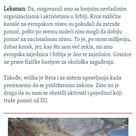
Leksman
: Da, razgovarali smo sa brojnim nevladinim
organizacijama i aktivistima u Srbiji. Kroz različite
kanale na evropskom nivou su pokušali da zatraže
pomoć, pošto po svemu sudeći nisu mogli da dobiju
pomoć na nacionalnom nivou. To je, po mom mišljenju,
dobar korak, jer, kao što sam već rekla, mi smo
evropska zajednica i Srbija je deo te zajednice. Granice
ne prave fizičke barijere za ekološka zagađenja.
Takođe, velika je šteta i za sistem upravljanja kada
prestanemo da se pridržavamo zakona. Zato mi je
drago da su nam se obratili aktivisti i pojedinci koji
traže pomoć od EU.