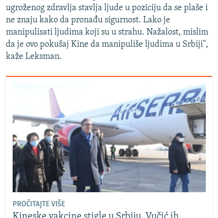
ugroženog zdravlja stavlja ljude u poziciju da se plaše i
ne znaju kako da pronađu sigurnost. Lako je
manipulisati ljudima koji su u strahu. Nažalost, mislim
da je ovo pokušaj Kine da manipuliše ljudima u Srbiji",
kaže Leksman.
PROČITAJTE VIŠE
Kineske vakcine stigle u Srbiju, Vučić ih