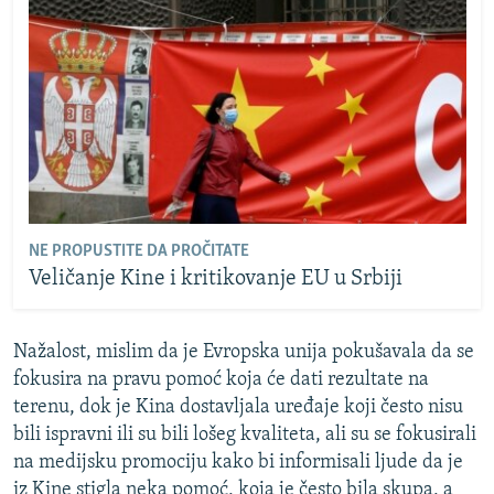
NE PROPUSTITE DA PROČITATE
Veličanje Kine i kritikovanje EU u Srbiji
Nažalost, mislim da je Evropska unija pokušavala da se
fokusira na pravu pomoć koja će dati rezultate na
terenu, dok je Kina dostavljala uređaje koji često nisu
bili ispravni ili su bili lošeg kvaliteta, ali su se fokusirali
na medijsku promociju kako bi informisali ljude da je
iz Kine stigla neka pomoć, koja je često bila skupa, a