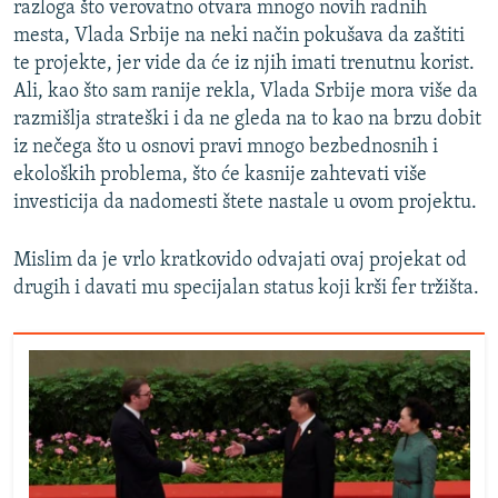
razloga što verovatno otvara mnogo novih radnih
mesta, Vlada Srbije na neki način pokušava da zaštiti
te projekte, jer vide da će iz njih imati trenutnu korist.
Ali, kao što sam ranije rekla, Vlada Srbije mora više da
razmišlja strateški i da ne gleda na to kao na brzu dobit
iz nečega što u osnovi pravi mnogo bezbednosnih i
ekoloških problema, što će kasnije zahtevati više
investicija da nadomesti štete nastale u ovom projektu.
Mislim da je vrlo kratkovido odvajati ovaj projekat od
drugih i davati mu specijalan status koji krši fer tržišta.