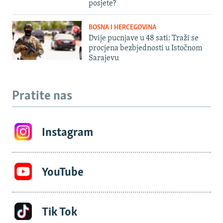
posjete?
BOSNA I HERCEGOVINA
Dvije pucnjave u 48 sati: Traži se
procjena bezbjednosti u Istočnom
Sarajevu
Pratite nas
Instagram
YouTube
Tik Tok