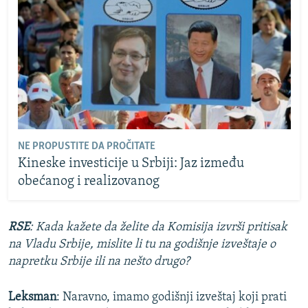
NE PROPUSTITE DA PROČITATE
Kineske investicije u Srbiji: Jaz između
obećanog i realizovanog
RSE
: Kada kažete da želite da Komisija izvrši pritisak
na Vladu Srbije, mislite li tu na godišnje izveštaje o
napretku Srbije ili na nešto drugo?
Leksman
: Naravno, imamo godišnji izveštaj koji prati