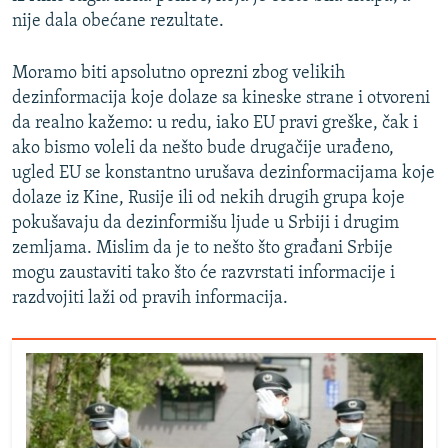
nije dala obećane rezultate.
Moramo biti apsolutno oprezni zbog velikih
dezinformacija koje dolaze sa kineske strane i otvoreni
da realno kažemo: u redu, iako EU pravi greške, čak i
ako bismo voleli da nešto bude drugačije urađeno,
ugled EU se konstantno urušava dezinformacijama koje
dolaze iz Kine, Rusije ili od nekih drugih grupa koje
pokušavaju da dezinformišu ljude u Srbiji i drugim
zemljama. Mislim da je to nešto što građani Srbije
mogu zaustaviti tako što će razvrstati informacije i
razdvojiti laži od pravih informacija.