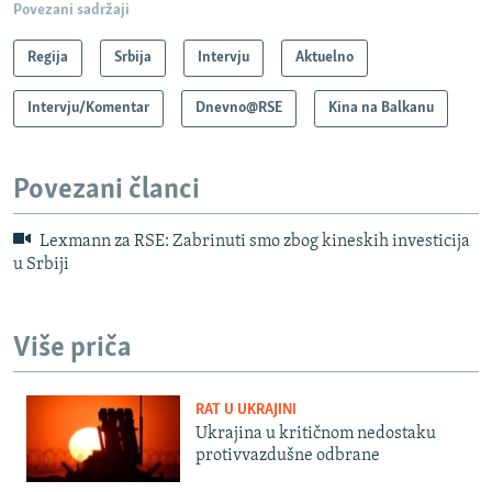
Povezani sadržaji
Regija
Srbija
Intervju
Aktuelno
Intervju/Komentar
Dnevno@RSE
Kina na Balkanu
Povezani članci
Lexmann za RSE: Zabrinuti smo zbog kineskih investicija
u Srbiji
Više priča
RAT U UKRAJINI
Ukrajina u kritičnom nedostaku
protivvazdušne odbrane