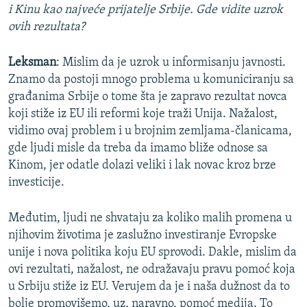
i Kinu kao najveće prijatelje Srbije. Gde vidite uzrok
ovih rezultata?
Leksman
: Mislim da je uzrok u informisanju javnosti.
Znamo da postoji mnogo problema u komuniciranju sa
građanima Srbije o tome šta je zapravo rezultat novca
koji stiže iz EU ili reformi koje traži Unija. Nažalost,
vidimo ovaj problem i u brojnim zemljama-članicama,
gde ljudi misle da treba da imamo bliže odnose sa
Kinom, jer odatle dolazi veliki i lak novac kroz brze
investicije.
Međutim, ljudi ne shvataju za koliko malih promena u
njihovim životima je zaslužno investiranje Evropske
unije i nova politika koju EU sprovodi. Dakle, mislim da
ovi rezultati, nažalost, ne odražavaju pravu pomoć koja
u Srbiju stiže iz EU. Verujem da je i naša dužnost da to
bolje promovišemo, uz, naravno, pomoć medija. To