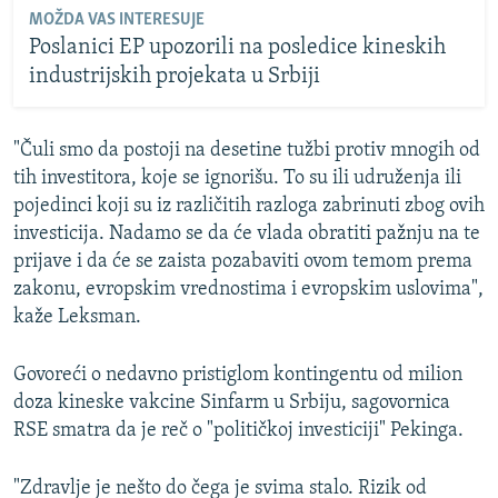
MOŽDA VAS INTERESUJE
Poslanici EP upozorili na posledice kineskih
industrijskih projekata u Srbiji
"Čuli smo da postoji na desetine tužbi protiv mnogih od
tih investitora, koje se ignorišu. To su ili udruženja ili
pojedinci koji su iz različitih razloga zabrinuti zbog ovih
investicija. Nadamo se da će vlada obratiti pažnju na te
prijave i da će se zaista pozabaviti ovom temom prema
zakonu, evropskim vrednostima i evropskim uslovima",
kaže Leksman.
Govoreći o nedavno pristiglom kontingentu od milion
doza kineske vakcine Sinfarm u Srbiju, sagovornica
RSE smatra da je reč o "političkoj investiciji" Pekinga.
"Zdravlje je nešto do čega je svima stalo. Rizik od