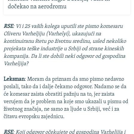
dočekao na aerodromu
RSE
: Vi i 25 vaših kolega uputili ste pismo komesaru
Oliveru Varheljiju
(Varhelyi), ukazujući na
kontinuiranu štetu po životnu sredinu, usled nekoliko
projekata teške industrije u Srbiji od strane kineskih
kompanija. Da li ste dobili neki odgovor od gospodina
Varheljija?
Leksman
: Moram da priznam da smo pismo nedavno
poslali, tako da i dalje čekamo odgovor. Nadamo se da
će komesar zaista obratiti pažnju na to, jer zaista
verujem da je problem na koje smo ukazali u pismu od
životnog značaja, ne samo za ljude u Srbiji, već i za
čitavu evropsku zajednicu.
RSE
: Koji odgovor očekujete od gospodina Varheljija i