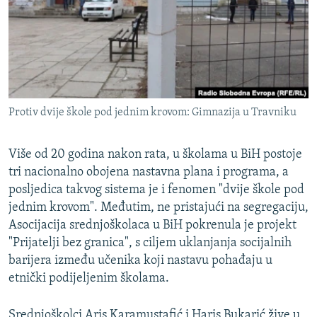
ISPRIČAJ MI
DNEVNO@RSE
SPECIJALI RSE
VIŠE OD NASLOVA
PRATITE NAS
Protiv dvije škole pod jednim krovom: Gimnazija u Travniku
GENOCID U SREBRENICI
POPLAVE I KLIZIŠTA U BIH 2024.
Više od 20 godina nakon rata, u školama u BiH postoje
TV LIBERTY
Sve RFE/RL stranice
tri nacionalno obojena nastavna plana i programa, a
posljedica takvog sistema je i fenomen "dvije škole pod
POST SCRIPTUM
jednim krovom". Međutim, ne pristajući na segregaciju,
MOJA EVROPA
Asocijacija srednjoškolaca u BiH pokrenula je projekt
"Prijatelji bez granica", s ciljem uklanjanja socijalnih
TRI DECENIJE OD RATA U BIH
barijera između učenika koji nastavu pohađaju u
SVE KARTE DEJTONA
etnički podijeljenim školama.
NASTANAK I RASPAD JUGOSLAVIJE
Srednjoškolci Aris Karamustafić i Haris Bukarić žive u