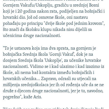
Gornjem Vakufu/Uskoplju, gradiću u srednjoj Bosni
koji je i 20 godina nakon rata, podijeljen na bošnjački i
hrvatski dio. Još od osnovne škole, oni nastavu
pohađaju po principu "dvije škole pod jednim krovom",
što znači da školsku klupu nikada nisu dijelili sa
učenicima druge nacionalnosti.
"To je ustanova koja ima dva sprata, na gornjem je
bošnjačka Srednja škola 'Gornji Vakuf', dok je na
donjem Srednja škola 'Uskoplje', za učenike hrvatske
nacionalnosti. Vidimo se i kad ulazimo i kad izazimo iz
škole, ali nema baš kontakta između bošnjačkih i
hrvatskih učenika... Zapravo, odrasli su utjecali na
mišljenja srednjoškolaca jer ih od rođenja uče da se ne
druže s djecom druge nacionalnosti, jer je to, navodno,
pogrešno", kaže Aris.