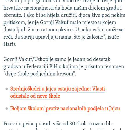
"U zadnjih par godina sam vidio tek dvoje ili troje ljudi
hrvatske nacionalnosti da hoda našim dijelom grada i
obrnuto. I ako bi se htjela družiti, djeca žive pod nekim
pritiskom, jer je Gornji Vakuf malo mjesto u kojem
dosta ljudi živi u ratnom okviru. U neku ruku, može se
reći, da stariji upravljaju nama, što je žalosno", ističe
Haris.
Gornji Vakuf/Uskoplje samo je jedan od desetak
gradova u Federaciji BiH u kojima je prisutan fenomen
"dvije škole pod jednim krovom".
Srednjoškolci u Jajcu ostaju zajedno: Vlasti
odustale od nove škole
'Boljom školom' protiv nacionalnih podjela u Jajcu
Po ovom principu radi više od 30 škola u ovom bh.