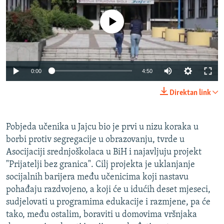
No media source currently available
0:00
4:50
Direktan link
Pobjeda učenika u Jajcu bio je prvi u nizu koraka u
borbi protiv segregacije u obrazovanju, tvrde u
Asocijaciji srednjoškolaca u BiH i najavljuju projekt
"Prijatelji bez granica". Cilj projekta je uklanjanje
socijalnih barijera među učenicima koji nastavu
pohađaju razdvojeno, a koji će u idućih deset mjeseci,
sudjelovati u programima edukacije i razmjene, pa će
tako, među ostalim, boraviti u domovima vršnjaka