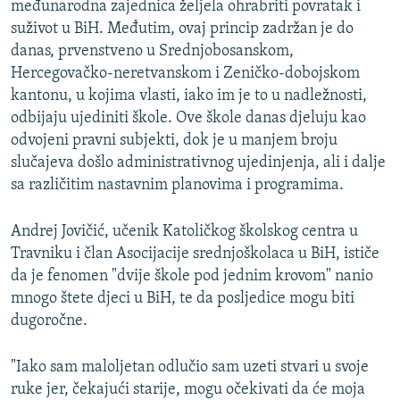
međunarodna zajednica željela ohrabriti povratak i
suživot u BiH. Međutim, ovaj princip zadržan je do
danas, prvenstveno u Srednjobosanskom,
Hercegovačko-neretvanskom i Zeničko-dobojskom
kantonu, u kojima vlasti, iako im je to u nadležnosti,
odbijaju ujediniti škole. Ove škole danas djeluju kao
odvojeni pravni subjekti, dok je u manjem broju
slučajeva došlo administrativnog ujedinjenja, ali i dalje
sa različitim nastavnim planovima i programima.
Andrej Jovičić, učenik Katoličkog školskog centra u
Travniku i član Asocijacije srednjoškolaca u BiH, ističe
da je fenomen "dvije škole pod jednim krovom" nanio
mnogo štete djeci u BiH, te da posljedice mogu biti
dugoročne.
"Iako sam maloljetan odlučio sam uzeti stvari u svoje
ruke jer, čekajući starije, mogu očekivati da će moja