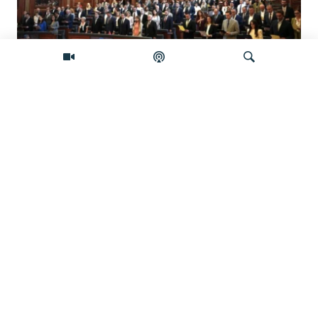
Šta će se desiti ako se Skupština Kosova
ne konstituiše do ponoći?
Pretraživač