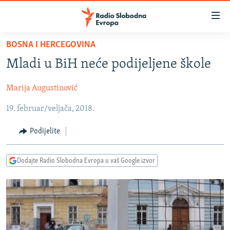
Dostupni
linkovi
Pređite
BOSNA I HERCEGOVINA
na
VIJESTI
Mladi u BiH neće podijeljene škole
glavni
BOSNA I HERCEGOVINA
sadržaj
Marija Augustinović
SRBIJA
Pređite
na
19. februar/veljača, 2018.
KOSOVO
glavnu
CRNA GORA
navigaciju
Podijelite
Pređite
VIZUELNO
na
Dodajte Radio Slobodna Evropa u vaš Google izvor
PODCASTI
VIDEO
pretragu
RAT U UKRAJINI
FOTOGALERIJE
KINA NA BALKANU
INFOGRAFIKE
RSE PRIČE IZ SVIJETA