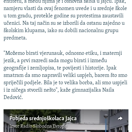
entitetu, a među njima je i osnovna škola u Jajcu. Ipak,
namjeru vlasti da ovaj fenomen uvede i u srednje škole
u tom gradu, protekle godine su protestima zaustavili
učenici. Na taj način su se izborili da ostanu zajedno u
školskim klupama, iako su dobili nacionalnu grupu
predmeta.
"Možemo birati vjerunauk, odnosno etiku, i maternji
jezik, a prvi razredi sada mogu birati i između
geografije i zemljopisa, te povijesti i historije. Ipak
smatram da smo napravili veliki uspjeh, barem što smo
spriječili podjele. Bila je to velika borba, ali smo uspjeli
i iz ničega stvorili nešto", kaže gimnazijalka Naila
Dedović.
Pobjeda srednjoškolaca Jajca
Izvor
Radio Slobodna Evropa