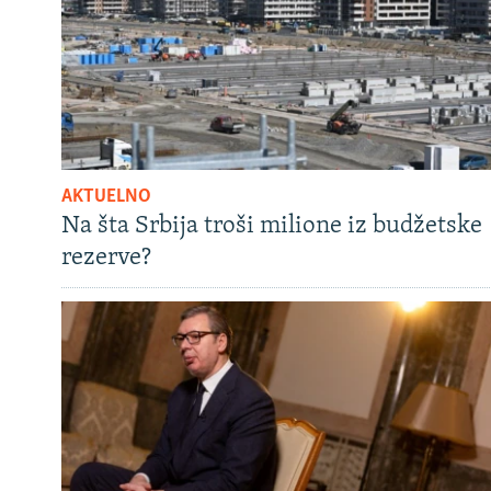
AKTUELNO
Na šta Srbija troši milione iz budžetske
rezerve?