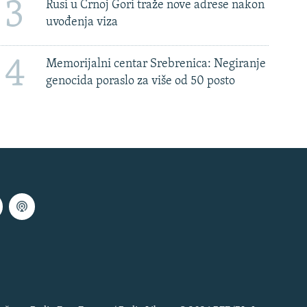
3
Rusi u Crnoj Gori traže nove adrese nakon
uvođenja viza
4
Memorijalni centar Srebrenica: Negiranje
genocida poraslo za više od 50 posto