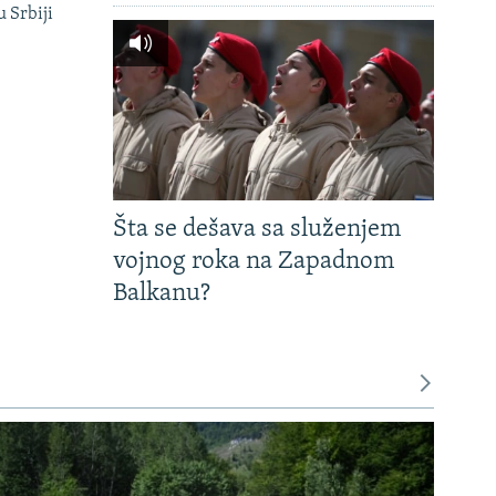
u Srbiji
Šta se dešava sa služenjem
vojnog roka na Zapadnom
Balkanu?