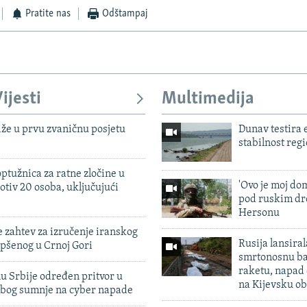
Pratite nas
Odštampaj
ijesti
Multimedija
iže u prvu zvaničnu posjetu
Dunav testira
stabilnost reg
ptužnica za ratne zločine u
'Ovo je moj dom
otiv 20 osoba, uključujući
pod ruskim dr
Hersonu
 zahtev za izručenje iranskog
Rusija lansiral
pšenog u Crnoj Gori
smrtonosnu ba
raketu, napad
u Srbije određen pritvor u
na Kijevsku ob
zbog sumnje na cyber napade