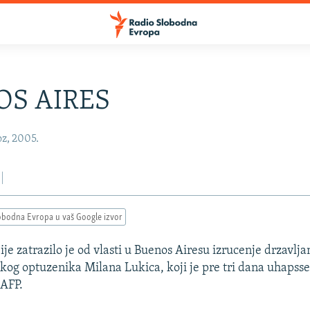
OS AIRES
oz, 2005.
obodna Evropa u vaš Google izvor
je zatrazilo je od vlasti u Buenos Airesu izrucenje drzavljan
kog optuzenika Milana Lukica, koji je pre tri dana uhapsse
 AFP.