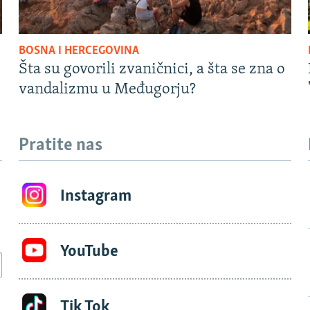
BOSNA I HERCEGOVINA
Šta su govorili zvaničnici, a šta se zna o
vandalizmu u Međugorju?
Pratite nas
Instagram
YouTube
Tik Tok