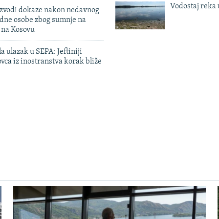
Vodostaj reka 
 izvodi dokaze nakon nedavnog
edne osobe zbog sumnje na
n na Kosovu
a ulazak u SEPA: Jeftiniji
ovca iz inostranstva korak bliže