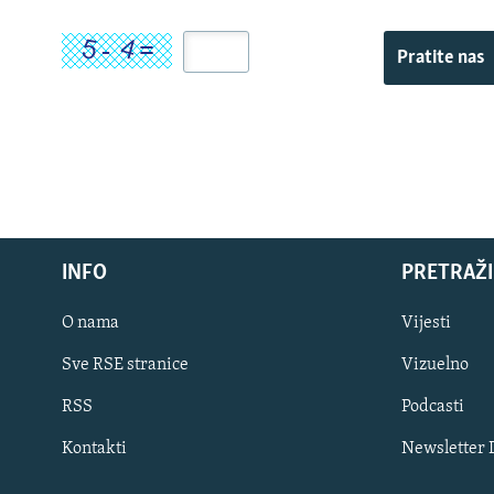
Pratite nas
INFO
PRETRAŽI
O nama
Vijesti
Sve RSE stranice
Vizuelno
PRATITE NAS
RSS
Podcasti
Kontakti
Newsletter
Sve RFE/RL stranice