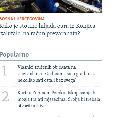
BOSNA I HERCEGOVINA
Kako je stotine hiljada eura iz Konjica
'zalutalo' na račun prevaranata?
Popularno
1
Vlasnici srušenih objekata na
Gazivodama: 'Godinama smo gradili i za
nekoliko sati ostali bez svega'
2
Kurti u Zubinom Potoku: Iskopavanja bi
mogla trajati mjesecima, Srbija bi trebala
otvoriti arhive