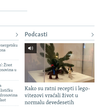
Podcasti
 energetsku
iona
': Život
onovima u
a
Kako su ratni recepti i lego-
lističku
vitezovi vraćali život u
 dronovima
last
normalu devedesetih