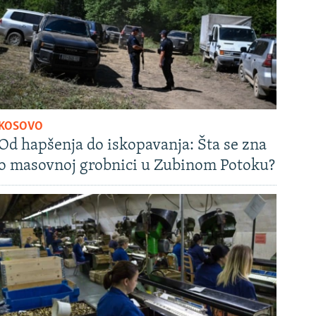
KOSOVO
Od hapšenja do iskopavanja: Šta se zna
o masovnoj grobnici u Zubinom Potoku?