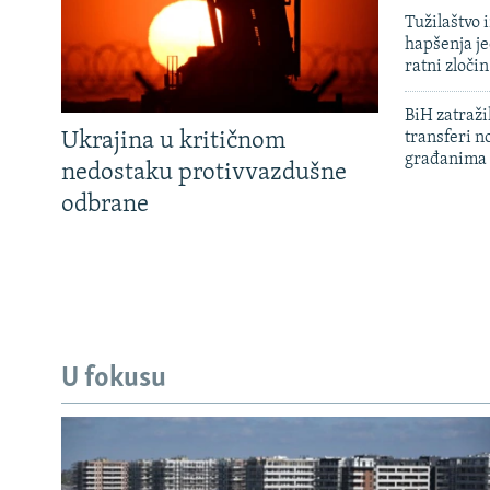
Tužilaštvo
hapšenja j
ratni zloči
BiH zatražil
Ukrajina u kritičnom
transferi n
građanima
nedostaku protivvazdušne
odbrane
U fokusu