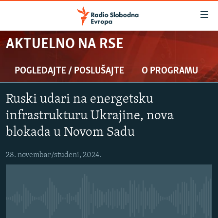
Dostupni
linkovi
Pređite
AKTUELNO NA RSE
na
VIJESTI
glavni
BOSNA I HERCEGOVINA
POGLEDAJTE / POSLUŠAJTE
O PROGRAMU
sadržaj
SRBIJA
Pređite
Ruski udari na energetsku
na
KOSOVO
glavnu
infrastrukturu Ukrajine, nova
CRNA GORA
navigaciju
blokada u Novom Sadu
Pređite
VIZUELNO
na
28. novembar/studeni, 2024.
PODCASTI
VIDEO
pretragu
RAT U UKRAJINI
FOTOGALERIJE
KINA NA BALKANU
INFOGRAFIKE
No media source currently available
RSE PRIČE IZ SVIJETA