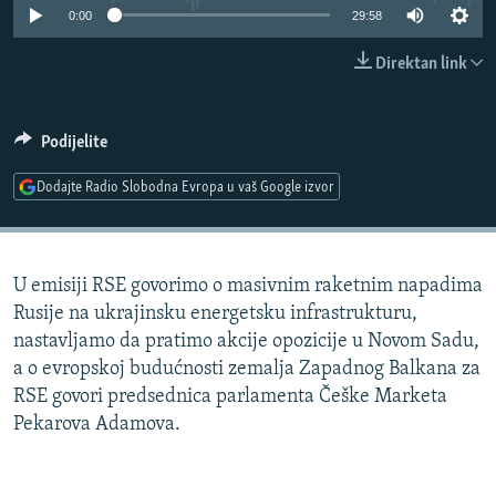
0:00
29:58
ISPRIČAJ MI
DNEVNO@RSE
Direktan link
SPECIJALI RSE
VIŠE OD NASLOVA
Podijelite
PRATITE NAS
GENOCID U SREBRENICI
Dodajte Radio Slobodna Evropa u vaš Google izvor
POPLAVE I KLIZIŠTA U BIH 2024.
TV LIBERTY
Sve RFE/RL stranice
U emisiji RSE govorimo o masivnim raketnim napadima
POST SCRIPTUM
Rusije na ukrajinsku energetsku infrastrukturu,
MOJA EVROPA
nastavljamo da pratimo akcije opozicije u Novom Sadu,
a o evropskoj budućnosti zemalja Zapadnog Balkana za
TRI DECENIJE OD RATA U BIH
RSE govori predsednica parlamenta Češke Marketa
SVE KARTE DEJTONA
Pekarova Adamova.
NASTANAK I RASPAD JUGOSLAVIJE