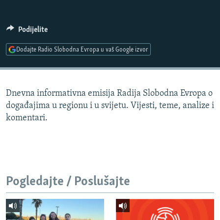
ISPRIČAJ MI
DNEVNO@RSE
Podijelite
SPECIJALI RSE
Dodajte Radio Slobodna Evropa u vaš Google izvor
VIŠE OD NASLOVA
PRATITE NAS
GENOCID U SREBRENICI
Dnevna informativna emisija Radija Slobodna Evropa o
POPLAVE I KLIZIŠTA U BIH 2024.
događajima u regionu i u svijetu. Vijesti, teme, analize i
TV LIBERTY
Sve RFE/RL stranice
komentari.
POST SCRIPTUM
MOJA EVROPA
TRI DECENIJE OD RATA U BIH
Pogledajte / Poslušajte
SVE KARTE DEJTONA
NASTANAK I RASPAD JUGOSLAVIJE