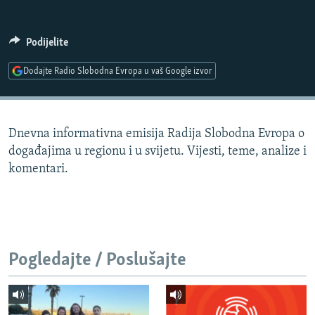
ISPRIČAJ MI
DNEVNO@RSE
Podijelite
SPECIJALI RSE
Dodajte Radio Slobodna Evropa u vaš Google izvor
VIŠE OD NASLOVA
PRATITE NAS
GENOCID U SREBRENICI
Dnevna informativna emisija Radija Slobodna Evropa o
POPLAVE I KLIZIŠTA U BIH 2024.
događajima u regionu i u svijetu. Vijesti, teme, analize i
TV LIBERTY
Sve RFE/RL stranice
komentari.
POST SCRIPTUM
MOJA EVROPA
TRI DECENIJE OD RATA U BIH
Pogledajte / Poslušajte
SVE KARTE DEJTONA
NASTANAK I RASPAD JUGOSLAVIJE