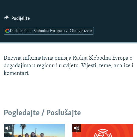
ISPRIČAJ MI
DNEVNO@RSE
Podijelite
SPECIJALI RSE
Dodajte Radio Slobodna Evropa u vaš Google izvor
VIŠE OD NASLOVA
PRATITE NAS
GENOCID U SREBRENICI
Dnevna informativna emisija Radija Slobodna Evropa o
POPLAVE I KLIZIŠTA U BIH 2024.
događajima u regionu i u svijetu. Vijesti, teme, analize i
TV LIBERTY
Sve RFE/RL stranice
komentari.
POST SCRIPTUM
MOJA EVROPA
TRI DECENIJE OD RATA U BIH
Pogledajte / Poslušajte
SVE KARTE DEJTONA
NASTANAK I RASPAD JUGOSLAVIJE