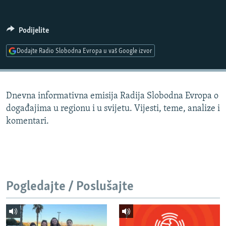
ISPRIČAJ MI
DNEVNO@RSE
Podijelite
SPECIJALI RSE
Dodajte Radio Slobodna Evropa u vaš Google izvor
VIŠE OD NASLOVA
PRATITE NAS
GENOCID U SREBRENICI
Dnevna informativna emisija Radija Slobodna Evropa o
POPLAVE I KLIZIŠTA U BIH 2024.
događajima u regionu i u svijetu. Vijesti, teme, analize i
TV LIBERTY
Sve RFE/RL stranice
komentari.
POST SCRIPTUM
MOJA EVROPA
TRI DECENIJE OD RATA U BIH
Pogledajte / Poslušajte
SVE KARTE DEJTONA
NASTANAK I RASPAD JUGOSLAVIJE