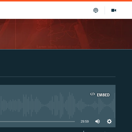
EMBED
able
29:59