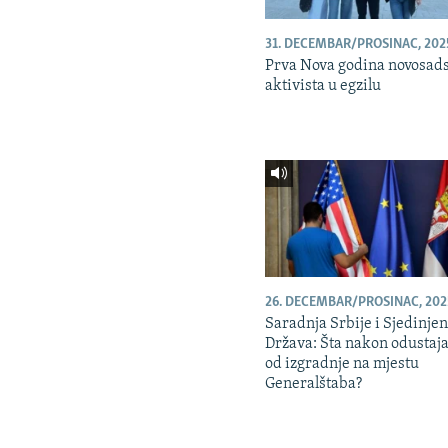
31. DECEMBAR/PROSINAC, 202
Prva Nova godina novosad
aktivista u egzilu
26. DECEMBAR/PROSINAC, 202
Saradnja Srbije i Sjedinje
Država: Šta nakon odustaj
od izgradnje na mjestu
Generalštaba?