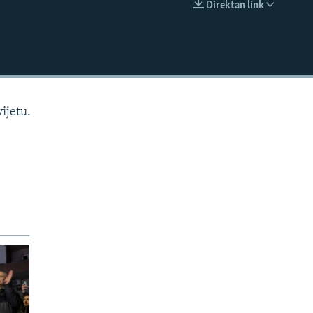
Direktan link
EMBED
ijetu.