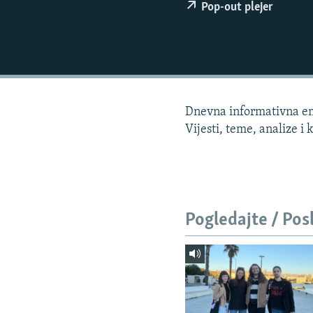
ISPRIČAJ MI
Pop-out plejer
DNEVNO@RSE
SPECIJALI RSE
VIŠE OD NASLOVA
GENOCID U SREBRENICI
Dnevna informativna emi
POPLAVE I KLIZIŠTA U BIH 2024.
Vijesti, teme, analize i
TV LIBERTY
POST SCRIPTUM
MOJA EVROPA
Pogledajte / Pos
TRI DECENIJE OD RATA U BIH
SVE KARTE DEJTONA
NASTANAK I RASPAD JUGOSLAVIJE