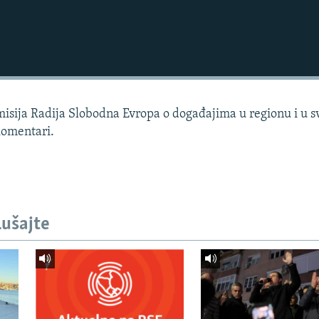
sija Radija Slobodna Evropa o događajima u regionu i u sv
 komentari.
lušajte