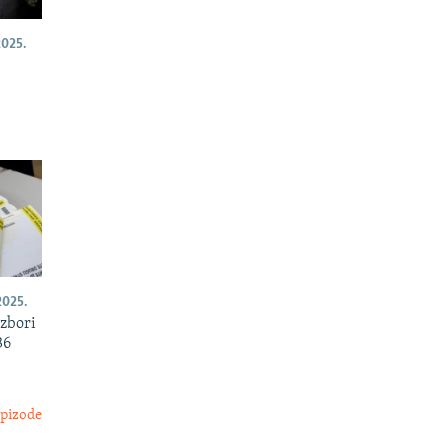
025.
025.
izbori
36
epizode