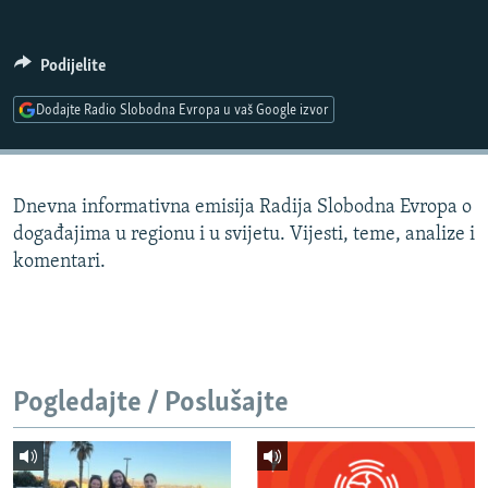
ISPRIČAJ MI
DNEVNO@RSE
Podijelite
SPECIJALI RSE
Dodajte Radio Slobodna Evropa u vaš Google izvor
VIŠE OD NASLOVA
PRATITE NAS
GENOCID U SREBRENICI
Dnevna informativna emisija Radija Slobodna Evropa o
POPLAVE I KLIZIŠTA U BIH 2024.
događajima u regionu i u svijetu. Vijesti, teme, analize i
TV LIBERTY
Sve RFE/RL stranice
komentari.
POST SCRIPTUM
MOJA EVROPA
TRI DECENIJE OD RATA U BIH
Pogledajte / Poslušajte
SVE KARTE DEJTONA
NASTANAK I RASPAD JUGOSLAVIJE