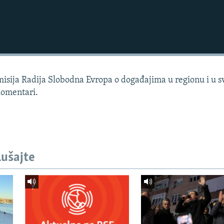
sija Radija Slobodna Evropa o događajima u regionu i u sv
 komentari.
lušajte