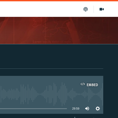
EMBED
able
29:59