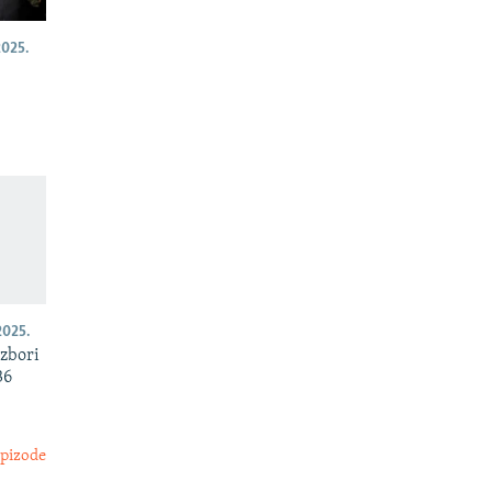
025.
025.
izbori
36
epizode