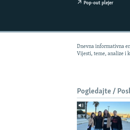
ISPRIČAJ MI
Pop-out plejer
DNEVNO@RSE
SPECIJALI RSE
VIŠE OD NASLOVA
GENOCID U SREBRENICI
Dnevna informativna emi
POPLAVE I KLIZIŠTA U BIH 2024.
Vijesti, teme, analize i
TV LIBERTY
POST SCRIPTUM
MOJA EVROPA
Pogledajte / Pos
TRI DECENIJE OD RATA U BIH
SVE KARTE DEJTONA
NASTANAK I RASPAD JUGOSLAVIJE