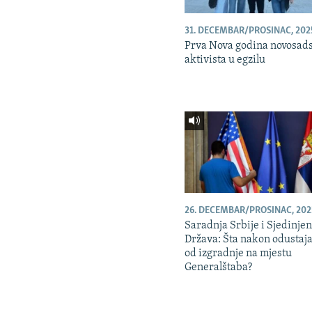
31. DECEMBAR/PROSINAC, 202
Prva Nova godina novosad
aktivista u egzilu
26. DECEMBAR/PROSINAC, 202
Saradnja Srbije i Sjedinje
Država: Šta nakon odustaj
od izgradnje na mjestu
Generalštaba?