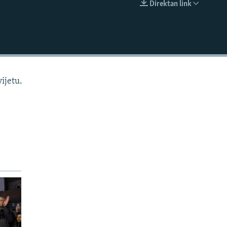
Direktan link
EMBED
ijetu.