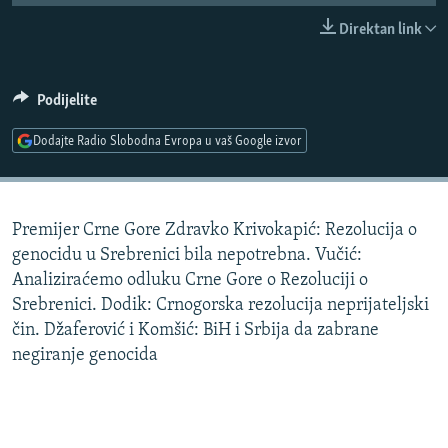
ISPRIČAJ MI
Direktan link
DNEVNO@RSE
SPECIJALI RSE
Podijelite
VIŠE OD NASLOVA
Dodajte Radio Slobodna Evropa u vaš Google izvor
PRATITE NAS
GENOCID U SREBRENICI
POPLAVE I KLIZIŠTA U BIH 2024.
Premijer Crne Gore Zdravko Krivokapić: Rezolucija o
TV LIBERTY
Sve RFE/RL stranice
genocidu u Srebrenici bila nepotrebna. Vučić:
POST SCRIPTUM
Analiziraćemo odluku Crne Gore o Rezoluciji o
Srebrenici. Dodik: Crnogorska rezolucija neprijateljski
MOJA EVROPA
čin. Džaferović i Komšić: BiH i Srbija da zabrane
TRI DECENIJE OD RATA U BIH
negiranje genocida
SVE KARTE DEJTONA
NASTANAK I RASPAD JUGOSLAVIJE