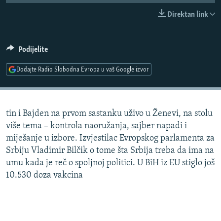
ISPRIČAJ MI
Direktan link
DNEVNO@RSE
SPECIJALI RSE
Podijelite
VIŠE OD NASLOVA
Dodajte Radio Slobodna Evropa u vaš Google izvor
PRATITE NAS
GENOCID U SREBRENICI
POPLAVE I KLIZIŠTA U BIH 2024.
tin i Bajden na prvom sastanku uživo u Ženevi, na stolu
TV LIBERTY
Sve RFE/RL stranice
više tema – kontrola naoružanja, sajber napadi i
POST SCRIPTUM
miješanje u izbore. Izvjestilac Evropskog parlamenta za
Srbiju Vladimir Bilčik o tome šta Srbija treba da ima na
MOJA EVROPA
umu kada je reč o spoljnoj politici. U BiH iz EU stiglo još
TRI DECENIJE OD RATA U BIH
10.530 doza vakcina
SVE KARTE DEJTONA
NASTANAK I RASPAD JUGOSLAVIJE