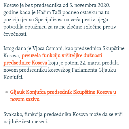
Kosovo je bez predsednika od 5. novembra 2020.
godine kada je Hašim Tači podneo ostavku na tu
poziciju jer su Specijalizovana veća protiv njega
potvrdila optužnicu za ratne zločine i zločine protiv
čovečnosti.
Istog dana je Vjosa Osmani, kao predsednica Skupštine
Kosova,
preuzela funkciju vršiteljke dužnosti
predsednice Kosova
koju je potom 22. marta predala
novom predsedniku kosovskog Parlamenta Gljauku
Konjufci.
Gljauk Konjufca predsednik Skupštine Kosova u
novom sazivu
Svakako, funkcija predsednika Kosova može da se vrši
najduže šest meseci.