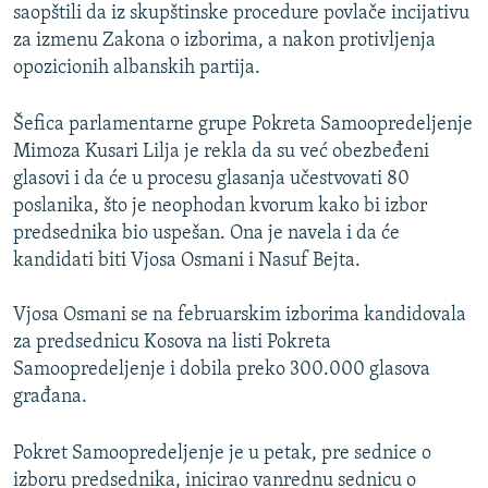
saopštili da iz skupštinske procedure povlače incijativu
za izmenu Zakona o izborima, a nakon protivljenja
opozicionih albanskih partija.
Šefica parlamentarne grupe Pokreta Samoopredeljenje
Mimoza Kusari Lilja je rekla da su već obezbeđeni
glasovi i da će u procesu glasanja učestvovati 80
poslanika, što je neophodan kvorum kako bi izbor
predsednika bio uspešan. Ona je navela i da će
kandidati biti Vjosa Osmani i Nasuf Bejta.
Vjosa Osmani se na februarskim izborima kandidovala
za predsednicu Kosova na listi Pokreta
Samoopredeljenje i dobila preko 300.000 glasova
građana.
Pokret Samoopredeljenje je u petak, pre sednice o
izboru predsednika, inicirao vanrednu sednicu o