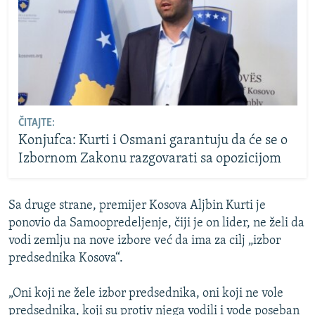
ČITAJTE:
Konjufca: Kurti i Osmani garantuju da će se o
Izbornom Zakonu razgovarati sa opozicijom
Sa druge strane, premijer Kosova Aljbin Kurti je
ponovio da Samoopredeljenje, čiji je on lider, ne želi da
vodi zemlju na nove izbore već da ima za cilj „izbor
predsednika Kosova“.
„Oni koji ne žele izbor predsednika, oni koji ne vole
predsednika, koji su protiv njega vodili i vode poseban