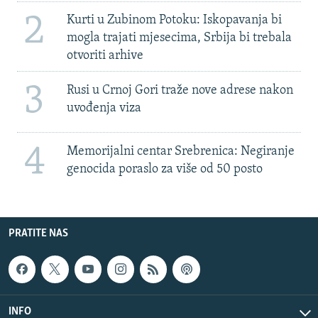
2
Kurti u Zubinom Potoku: Iskopavanja bi
mogla trajati mjesecima, Srbija bi trebala
otvoriti arhive
3
Rusi u Crnoj Gori traže nove adrese nakon
uvođenja viza
4
Memorijalni centar Srebrenica: Negiranje
genocida poraslo za više od 50 posto
PRATITE NAS
INFO