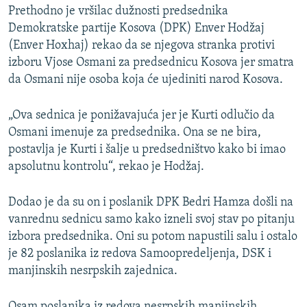
Prethodno je vršilac dužnosti predsednika
Demokratske partije Kosova (DPK) Enver Hodžaj
(Enver Hoxhaj) rekao da se njegova stranka protivi
izboru Vjose Osmani za predsednicu Kosova jer smatra
da Osmani nije osoba koja će ujediniti narod Kosova.
„Ova sednica je ponižavajuća jer je Kurti odlučio da
Osmani imenuje za predsednika. Ona se ne bira,
postavlja je Kurti i šalje u predsedništvo kako bi imao
apsolutnu kontrolu“, rekao je Hodžaj.
Dodao je da su on i poslanik DPK Bedri Hamza došli na
vanrednu sednicu samo kako izneli svoj stav po pitanju
izbora predsednika. Oni su potom napustili salu i ostalo
je 82 poslanika iz redova Samoopredeljenja, DSK i
manjinskih nesrpskih zajednica.
Osam poslanika iz redova nesrpskih manjinskih