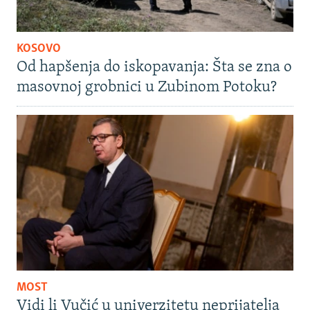
KOSOVO
Od hapšenja do iskopavanja: Šta se zna o
masovnoj grobnici u Zubinom Potoku?
MOST
Vidi li Vučić u univerzitetu neprijatelja