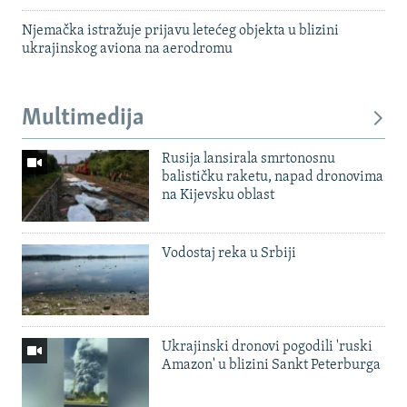
Njemačka istražuje prijavu letećeg objekta u blizini
ukrajinskog aviona na aerodromu
Multimedija
Rusija lansirala smrtonosnu
balističku raketu, napad dronovima
na Kijevsku oblast
Vodostaj reka u Srbiji
Ukrajinski dronovi pogodili 'ruski
Amazon' u blizini Sankt Peterburga