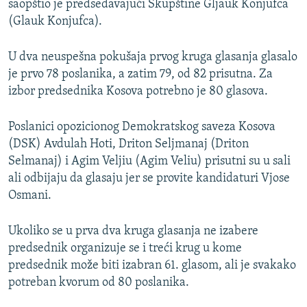
saopštio je predsedavajući Skupštine Gljauk Konjufca
(Glauk Konjufca).
U dva neuspešna pokušaja prvog kruga glasanja glasalo
je prvo 78 poslanika, a zatim 79, od 82 prisutna. Za
izbor predsednika Kosova potrebno je 80 glasova.
Poslanici opozicionog Demokratskog saveza Kosova
(DSK) Avdulah Hoti, Driton Seljmanaj (Driton
Selmanaj) i Agim Veljiu (Agim Veliu) prisutni su u sali
ali odbijaju da glasaju jer se provite kandidaturi Vjose
Osmani.
Ukoliko se u prva dva kruga glasanja ne izabere
predsednik organizuje se i treći krug u kome
predsednik može biti izabran 61. glasom, ali je svakako
potreban kvorum od 80 poslanika.