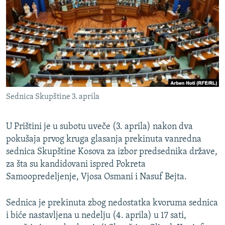
ISPRIČAJ MI
DNEVNO@RSE
SPECIJALI RSE
VIŠE OD NASLOVA
PRATITE NAS
GENOCID U SREBRENICI
Sednica Skupštine 3. aprila
POPLAVE I KLIZIŠTA U BIH 2024.
TV LIBERTY
Sve RFE/RL stranice
U Prištini je u subotu uveče (3. aprila) nakon dva
POST SCRIPTUM
pokušaja prvog kruga glasanja prekinuta vanredna
sednica Skupštine Kosova za izbor predsednika države,
MOJA EVROPA
za šta su kandidovani ispred Pokreta
TRI DECENIJE OD RATA U BIH
Samoopredeljenje, Vjosa Osmani i Nasuf Bejta.
SVE KARTE DEJTONA
Sednica je prekinuta zbog nedostatka kvoruma sednica
NASTANAK I RASPAD JUGOSLAVIJE
i biće nastavljena u nedelju (4. aprila) u 17 sati,