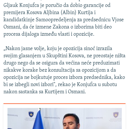
Gljauk Konjufca je poručio da dobio garancije od
premijera Kosova Aljbina (Albin) Kurtija i
kandidatkinje Samoopredeljenja za predsednicu Vjose
Osmani, da će izmene Zakona o izborima biti deo
procesa dijaloga između vlasti i opozicije.
„Nakon jasne volje, koju je opozicija sinoć izrazila
svojim glasanjem u Skupštini Kosova, ne preostaje ništa
drugo nego da se osigura da većina neće preduzimati
nikakve korake bez konsultacija sa opozicijom a da
opozicija ne bojkutuje proces izbora predsednika, kako
bi se izbegli novi izbori", rekao je Konjufca u subotu
nakon sastanka sa Kurtijem i Osmani.