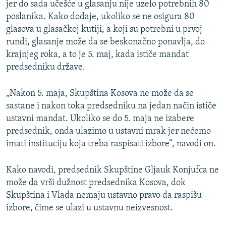
jer do sada učešće u glasanju nije uzelo potrebnih 80
poslanika. Kako dodaje, ukoliko se ne osigura 80
glasova u glasačkoj kutiji, a koji su potrebni u prvoj
rundi, glasanje može da se beskonačno ponavlja, do
krajnjeg roka, a to je 5. maj, kada ističe mandat
predsedniku države.
„Nakon 5. maja, Skupština Kosova ne može da se
sastane i nakon toka predsedniku na jedan način ističe
ustavni mandat. Ukoliko se do 5. maja ne izabere
predsednik, onda ulazimo u ustavni mrak jer nećemo
imati instituciju koja treba raspisati izbore“, navodi on.
Kako navodi, predsednik Skupštine Gljauk Konjufca ne
može da vrši dužnost predsednika Kosova, dok
Skupština i Vlada nemaju ustavno pravo da raspišu
izbore, čime se ulazi u ustavnu neizvesnost.