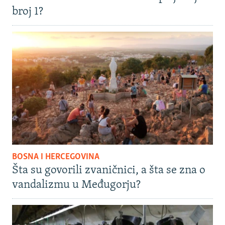
broj 1?
BOSNA I HERCEGOVINA
Šta su govorili zvaničnici, a šta se zna o
vandalizmu u Međugorju?