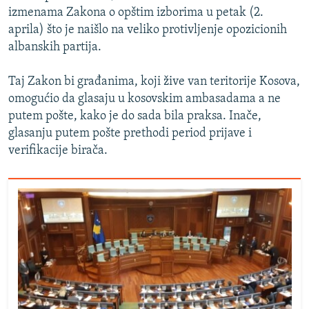
izmenama Zakona o opštim izborima u petak (2.
aprila) što je naišlo na veliko protivljenje opozicionih
albanskih partija.
Taj Zakon bi građanima, koji žive van teritorije Kosova,
omogućio da glasaju u kosovskim ambasadama a ne
putem pošte, kako je do sada bila praksa. Inače,
glasanju putem pošte prethodi period prijave i
verifikacije birača.