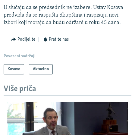
U slučaju da se predsednik ne izabere, Ustav Kosova
predviđa da se raspušta Skupština i raspisuju novi
izbori koji moraju da budu održani u roku 45 dana.
Podijelite
Pratite nas
Povezani sadržaji
Kosovo
Aktuelno
Više priča