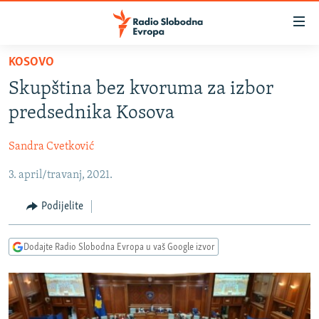
Dostupni
linkovi
Pređite
KOSOVO
na
VIJESTI
Skupština bez kvoruma za izbor
glavni
BOSNA I HERCEGOVINA
sadržaj
predsednika Kosova
SRBIJA
Pređite
na
Sandra Cvetković
KOSOVO
glavnu
3. april/travanj, 2021.
CRNA GORA
navigaciju
Pređite
VIZUELNO
Podijelite
na
PODCASTI
VIDEO
pretragu
Dodajte Radio Slobodna Evropa u vaš Google izvor
RAT U UKRAJINI
FOTOGALERIJE
KINA NA BALKANU
INFOGRAFIKE
RSE PRIČE IZ SVIJETA