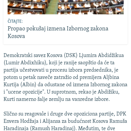
ČITAJTE:
Propao pokušaj izmena Izbornog zakona
Kosova
Demokratski savez Kosova (DSK) Ljumira Abdidžikua
(Lumir Abdixhiku), koji je ranije saopštio da će ta
partija učestvovati u procesu izbora predsednika, je
potom u petak naveče zatražio od premijera Aljbina
Kurtija (Albin) da odustane od izmena Izbornog zakona
i "ucene opozicije". U suprotnom, rekao je Abdižiku,
Kurti namerno šalje zemlju na vanredne izbore.
Slično su reagovale i druge dve opoziciona partije, DPK
Envera Hodžaja i Alijansa za budućnost Kosova Ramuša
Haradinaja (Ramush Haradinaj). Međutim, te dve