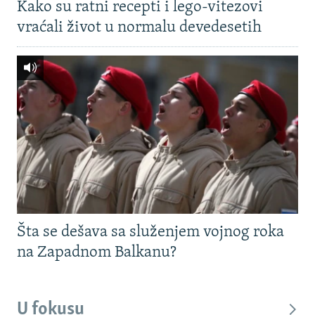
Kako su ratni recepti i lego-vitezovi
vraćali život u normalu devedesetih
Šta se dešava sa služenjem vojnog roka
na Zapadnom Balkanu?
U fokusu