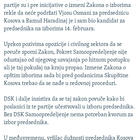
partije su i pre inicijative o izmeni Zakona o izborima
rekle da neće podržati Vjosu Osmani za predsednicu
Kosova a Ramuš Haradinaj je i sam bio kandidat za
predsednika na izborima 14. februara.
Uprkos pozivima opozicije i civilnog sektora da se
povuče sporni Zakon, Pokret Samoopredeljenje nije
odustajao od njegovog usvajanja po hitnom postupku
ali je taj pokušaj na kraju propao. Izmene Zakona o
opštim izborima sada bi pred poslanicima Skupštine
Kosova trebao da se nađe u redovnoj proceduri.
DSK i dalje insistira da se taj zakon povuče kako bi
poslanici iz te partije učestvovali u izboru predsednika.
Bez DSK Samoopredeljenje nema potreban kvorum za
izbor predsednika.
U međuvremenu, vršilac dužnosti predsednika Kosova