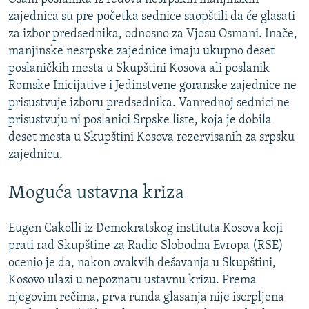
zajednica su pre početka sednice saopštili da će glasati
za izbor predsednika, odnosno za Vjosu Osmani. Inače,
manjinske nesrpske zajednice imaju ukupno deset
poslaničkih mesta u Skupštini Kosova ali poslanik
Romske Inicijative i Jedinstvene goranske zajednice ne
prisustvuje izboru predsednika. Vanrednoj sednici ne
prisustvuju ni poslanici Srpske liste, koja je dobila
deset mesta u Skupštini Kosova rezervisanih za srpsku
zajednicu.
Moguća ustavna kriza
Eugen Cakolli iz Demokratskog instituta Kosova koji
prati rad Skupštine za Radio Slobodna Evropa (RSE)
ocenio je da, nakon ovakvih dešavanja u Skupštini,
Kosovo ulazi u nepoznatu ustavnu krizu. Prema
njegovim rečima, prva runda glasanja nije iscrpljena