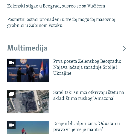
Zelenski stigao u Beograd, susreo se sa Vučićem
Posmrtni ostaci pronađeni u trećoj mogućoj masovnoj
grobnici u Zubinom Potoku
Multimedija
Prva poseta Zelenskog Beogradu:
Najava jačanja saradnje Srbije i
Ukrajine
Satelitski snimci otkrivaju štetu na
skladištima ruskog 'Amazona'
Doajen bh. alpinizma: 'Odustati u
pravo vrijeme je mantra'