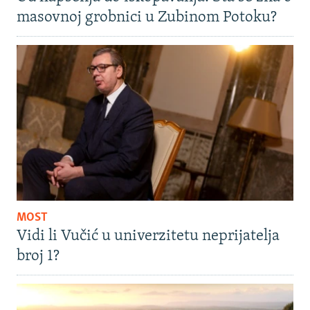
masovnoj grobnici u Zubinom Potoku?
MOST
Vidi li Vučić u univerzitetu neprijatelja
broj 1?