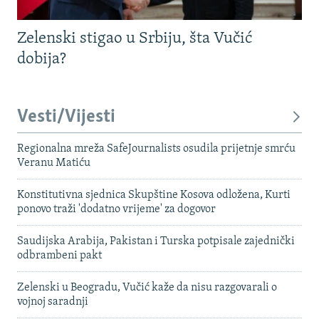
Zelenski stigao u Srbiju, šta Vučić
dobija?
Vesti/Vijesti
Regionalna mreža SafeJournalists osudila prijetnje smrću
Veranu Matiću
Konstitutivna sjednica Skupštine Kosova odložena, Kurti
ponovo traži 'dodatno vrijeme' za dogovor
Saudijska Arabija, Pakistan i Turska potpisale zajednički
odbrambeni pakt
Zelenski u Beogradu, Vučić kaže da nisu razgovarali o
vojnoj saradnji