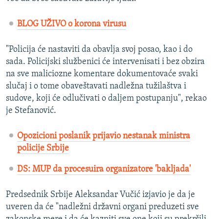
BLOG UŽIVO o korona virusu
"Policija će nastaviti da obavlja svoj posao, kao i do
sada. Policijski službenici će intervenisati i bez obzira
na sve maliciozne komentare dokumentovaće svaki
slučaj i o tome obaveštavati nadležna tužilaštva i
sudove, koji će odlučivati o daljem postupanju", rekao
je Stefanović.
Opozicioni poslanik prijavio nestanak ministra
policije Srbije
DS: MUP da procesuira organizatore 'bakljada'
Predsednik Srbije Aleksandar Vučić izjavio je da je
uveren da će "nadležni državni organi preduzeti sve