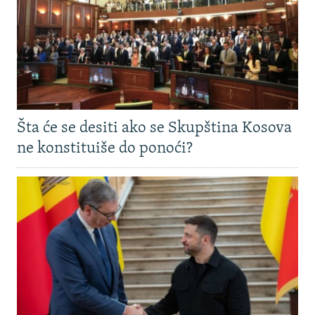
Šta će se desiti ako se Skupština Kosova
ne konstituiše do ponoći?