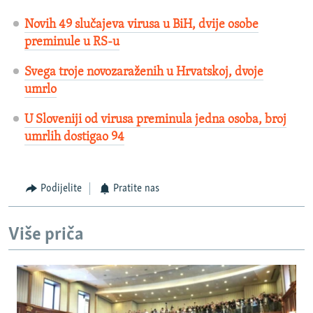
Novih 49 slučajeva virusa u BiH, dvije osobe
preminule u RS-u
Svega troje novozaraženih u Hrvatskoj, dvoje
umrlo
U Sloveniji od virusa preminula jedna osoba, broj
umrlih dostigao 94
Podijelite
Pratite nas
Više priča