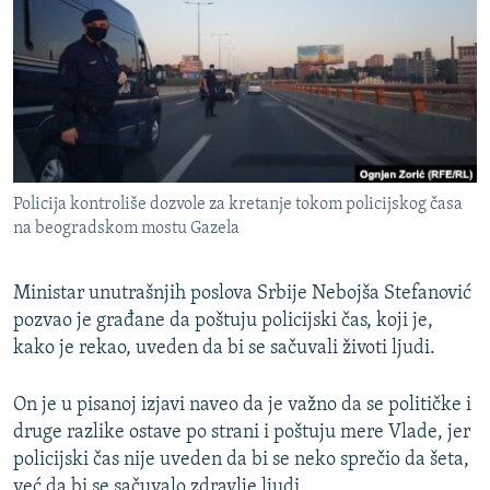
ISPRIČAJ MI
DNEVNO@RSE
SPECIJALI RSE
VIŠE OD NASLOVA
PRATITE NAS
GENOCID U SREBRENICI
Policija kontroliše dozvole za kretanje tokom policijskog časa
POPLAVE I KLIZIŠTA U BIH 2024.
na beogradskom mostu Gazela
TV LIBERTY
Sve RFE/RL stranice
Ministar unutrašnjih poslova Srbije Nebojša Stefanović
POST SCRIPTUM
pozvao je građane da poštuju policijski čas, koji je,
MOJA EVROPA
kako je rekao, uveden da bi se sačuvali životi ljudi.
TRI DECENIJE OD RATA U BIH
On je u pisanoj izjavi naveo da je važno da se političke i
SVE KARTE DEJTONA
druge razlike ostave po strani i poštuju mere Vlade, jer
NASTANAK I RASPAD JUGOSLAVIJE
policijski čas nije uveden da bi se neko sprečio da šeta,
već da bi se sačuvalo zdravlje ljudi.