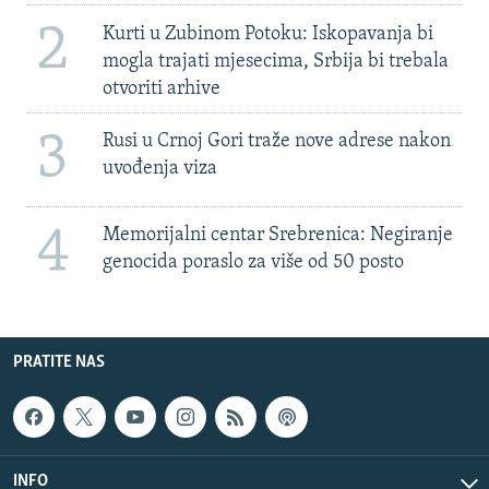
2
Kurti u Zubinom Potoku: Iskopavanja bi
mogla trajati mjesecima, Srbija bi trebala
otvoriti arhive
3
Rusi u Crnoj Gori traže nove adrese nakon
uvođenja viza
4
Memorijalni centar Srebrenica: Negiranje
genocida poraslo za više od 50 posto
PRATITE NAS
INFO