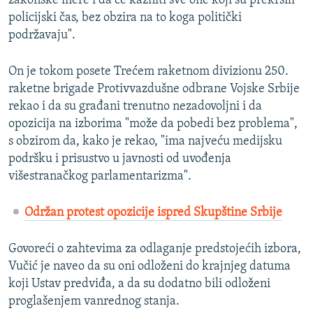
zakonske mere i da će kazniti sve one koji su prekršili
policijski čas, bez obzira na to koga politički
podržavaju".
On je tokom posete Trećem raketnom divizionu 250.
raketne brigade Protivvazdušne odbrane Vojske Srbije
rekao i da su građani trenutno nezadovoljni i da
opozicija na izborima "može da pobedi bez problema",
s obzirom da, kako je rekao, "ima najveću medijsku
podršku i prisustvo u javnosti od uvođenja
višestranačkog parlamentarizma".
Održan protest opozicije ispred Skupštine Srbije
Govoreći o zahtevima za odlaganje predstojećih izbora,
Vučić je naveo da su oni odloženi do krajnjeg datuma
koji Ustav predviđa, a da su dodatno bili odloženi
proglašenjem vanrednog stanja.