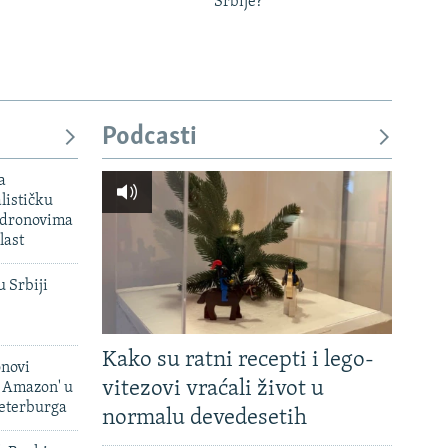
Srbije?
Podcasti
a
lističku
 dronovima
last
u Srbiji
Kako su ratni recepti i lego-
onovi
vitezovi vraćali život u
i Amazon' u
Peterburga
normalu devedesetih