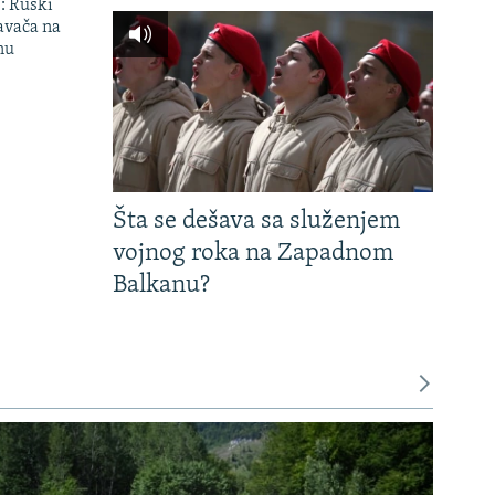
': Ruski
avača na
nu
Šta se dešava sa služenjem
vojnog roka na Zapadnom
Balkanu?