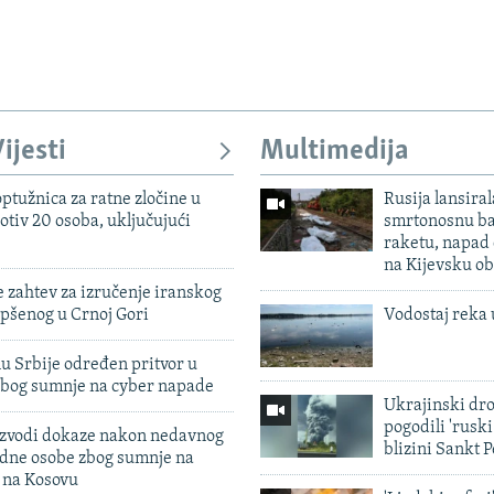
ijesti
Multimedija
ptužnica za ratne zločine u
Rusija lansiral
otiv 20 osoba, uključujući
smrtonosnu ba
raketu, napad
na Kijevsku ob
 zahtev za izručenje iranskog
pšenog u Crnoj Gori
Vodostaj reka 
u Srbije određen pritvor u
zbog sumnje na cyber napade
Ukrajinski dr
pogodili 'rusk
 izvodi dokaze nakon nedavnog
blizini Sankt 
edne osobe zbog sumnje na
n na Kosovu