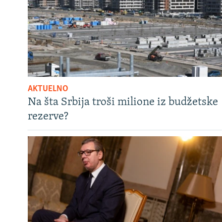
AKTUELNO
Na šta Srbija troši milione iz budžetske
rezerve?