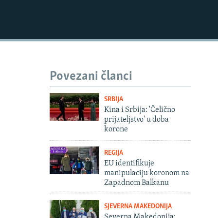
Povezani članci
SRBIJA
Kina i Srbija: 'Čelično
prijateljstvo' u doba
korone
REGIJA
EU identifikuje
480p
manipulaciju koronom na
Zapadnom Balkanu
SJEVERNA MAKEDONIJA
Severna Makedonija: