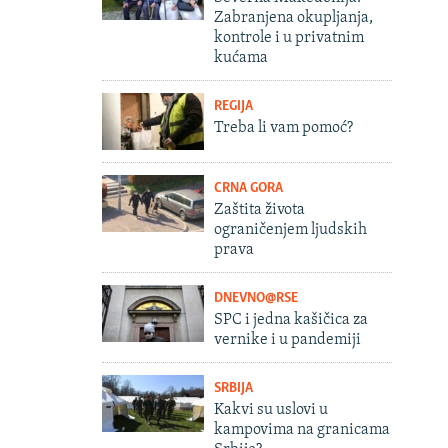
Zabranjena okupljanja,
kontrole i u privatnim
kućama
REGIJA
Treba li vam pomoć?
CRNA GORA
Zaštita života
ograničenjem ljudskih
prava
DNEVNO@RSE
SPC i jedna kašičica za
vernike i u pandemiji
SRBIJA
Kakvi su uslovi u
kampovima na granicama