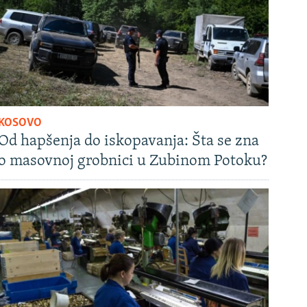
KOSOVO
Od hapšenja do iskopavanja: Šta se zna
o masovnoj grobnici u Zubinom Potoku?