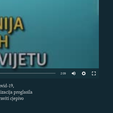
Auto
2:09
270p
ovid-19,
EMBED
360p
izacija proglasila
aviti cjepivo
480p
1080p