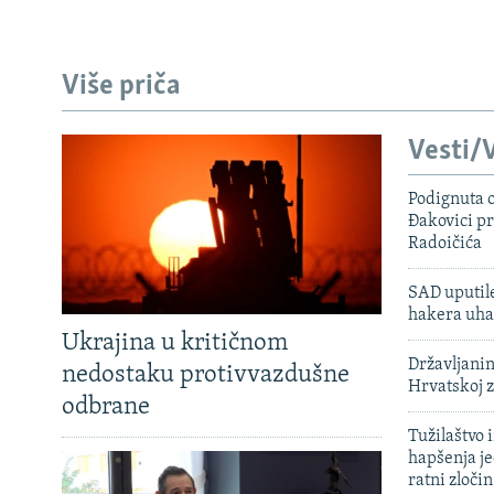
Više priča
Vesti/V
Podignuta o
Đakovici pr
Radoičića
SAD uputile
hakera uha
Ukrajina u kritičnom
Državljanin
nedostaku protivvazdušne
Hrvatskoj 
odbrane
Tužilaštvo
hapšenja j
ratni zloči