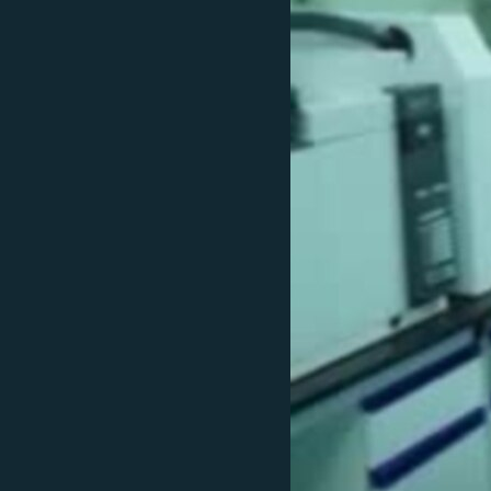
ISPRIČAJ MI
DNEVNO@RSE
SPECIJALI RSE
VIŠE OD NASLOVA
GENOCID U SREBRENICI
POPLAVE I KLIZIŠTA U BIH 2024.
TV LIBERTY
POST SCRIPTUM
MOJA EVROPA
TRI DECENIJE OD RATA U BIH
SVE KARTE DEJTONA
NASTANAK I RASPAD JUGOSLAVIJE