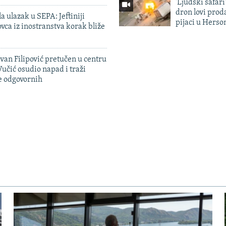
'Ljudski safari
dron lovi prod
a ulazak u SEPA: Jeftiniji
pijaci u Herso
ovca iz inostranstva korak bliže
evan Filipović pretučen u centru
učić osudio napad i traži
e odgovornih