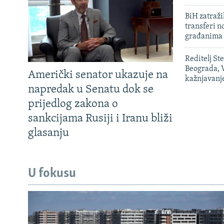
BiH zatražil
transferi n
građanima
Reditelj St
Beograda, V
Američki senator ukazuje na
kažnjavanj
napredak u Senatu dok se
prijedlog zakona o
sankcijama Rusiji i Iranu bliži
glasanju
U fokusu