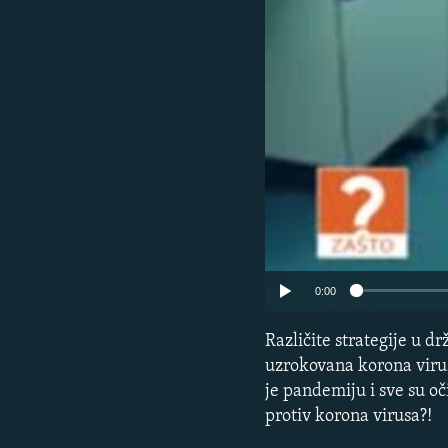
0:00
Različite strategije u d
uzrokovana korona viruso
je pandemiju i sve su oč
protiv korona virusa?!