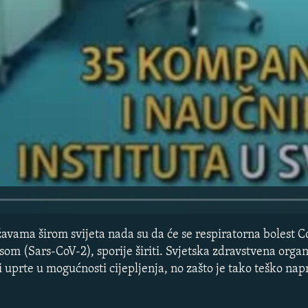
ržavama širom svijeta nada su da će se respiratorna bolest C
m (Sars-CoV-2), sporije širiti. Svjetska zdravstvena organ
i uprte u mogućnosti cijepljenja, no zašto je tako teško napr