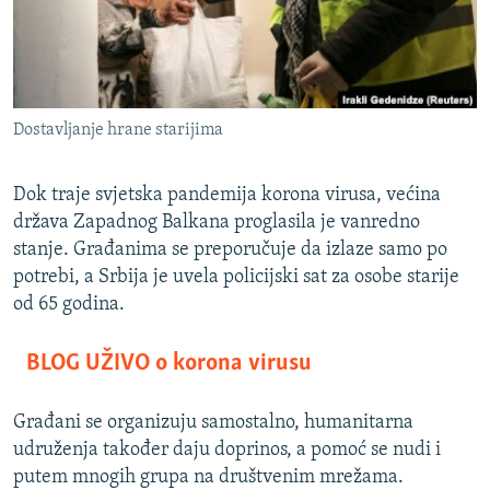
ISPRIČAJ MI
DNEVNO@RSE
SPECIJALI RSE
Dostavljanje hrane starijima
VIŠE OD NASLOVA
PRATITE NAS
GENOCID U SREBRENICI
Dok traje svjetska pandemija korona virusa, većina
POPLAVE I KLIZIŠTA U BIH 2024.
država Zapadnog Balkana proglasila je vanredno
stanje. Građanima se preporučuje da izlaze samo po
TV LIBERTY
Sve RFE/RL stranice
potrebi, a Srbija je uvela policijski sat za osobe starije
POST SCRIPTUM
od 65 godina.
MOJA EVROPA
BLOG UŽIVO o korona virusu
TRI DECENIJE OD RATA U BIH
SVE KARTE DEJTONA
Građani se organizuju samostalno, humanitarna
udruženja također daju doprinos, a pomoć se nudi i
NASTANAK I RASPAD JUGOSLAVIJE
putem mnogih grupa na društvenim mrežama.