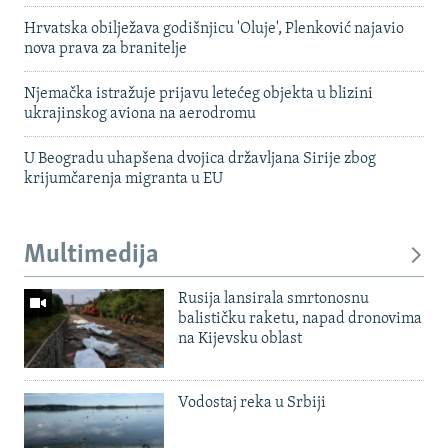
Hrvatska obilježava godišnjicu 'Oluje', Plenković najavio
nova prava za branitelje
Njemačka istražuje prijavu letećeg objekta u blizini
ukrajinskog aviona na aerodromu
U Beogradu uhapšena dvojica državljana Sirije zbog
krijumčarenja migranta u EU
Multimedija
Rusija lansirala smrtonosnu
balističku raketu, napad dronovima
na Kijevsku oblast
Vodostaj reka u Srbiji