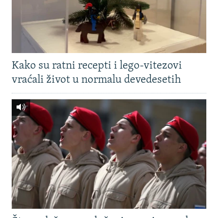
Kako su ratni recepti i lego-vitezovi
vraćali život u normalu devedesetih