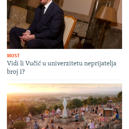
MOST
Vidi li Vučić u univerzitetu neprijatelja
broj 1?