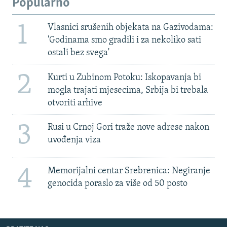
Popularno
1
Vlasnici srušenih objekata na Gazivodama:
'Godinama smo gradili i za nekoliko sati
ostali bez svega'
2
Kurti u Zubinom Potoku: Iskopavanja bi
mogla trajati mjesecima, Srbija bi trebala
otvoriti arhive
3
Rusi u Crnoj Gori traže nove adrese nakon
uvođenja viza
4
Memorijalni centar Srebrenica: Negiranje
genocida poraslo za više od 50 posto