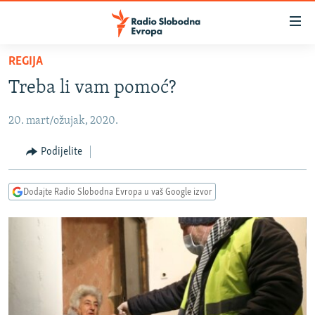
Dostupni
linkovi
Pređite
REGIJA
na
VIJESTI
Treba li vam pomoć?
glavni
BOSNA I HERCEGOVINA
sadržaj
20. mart/ožujak, 2020.
SRBIJA
Pređite
na
KOSOVO
Podijelite
glavnu
CRNA GORA
navigaciju
Dodajte Radio Slobodna Evropa u vaš Google izvor
Pređite
VIZUELNO
na
PODCASTI
VIDEO
pretragu
RAT U UKRAJINI
FOTOGALERIJE
KINA NA BALKANU
INFOGRAFIKE
RSE PRIČE IZ SVIJETA