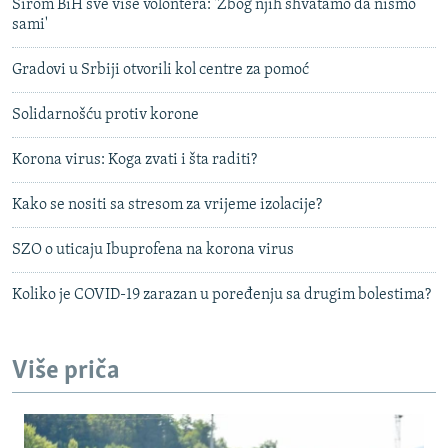
Širom BiH sve više volontera: 'Zbog njih shvatamo da nismo
sami'
Gradovi u Srbiji otvorili kol centre za pomoć
Solidarnošću protiv korone
Korona virus: Koga zvati i šta raditi?
Kako se nositi sa stresom za vrijeme izolacije?
SZO o uticaju Ibuprofena na korona virus
Koliko je COVID-19 zarazan u poređenju sa drugim bolestima?
Više priča