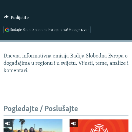
ISPRIČAJ MI
DNEVNO@RSE
Podijelite
SPECIJALI RSE
Dodajte Radio Slobodna Evropa u vaš Google izvor
VIŠE OD NASLOVA
PRATITE NAS
GENOCID U SREBRENICI
Dnevna informativna emisija Radija Slobodna Evropa o
POPLAVE I KLIZIŠTA U BIH 2024.
događajima u regionu i u svijetu. Vijesti, teme, analize i
TV LIBERTY
Sve RFE/RL stranice
komentari.
POST SCRIPTUM
MOJA EVROPA
TRI DECENIJE OD RATA U BIH
Pogledajte / Poslušajte
SVE KARTE DEJTONA
NASTANAK I RASPAD JUGOSLAVIJE