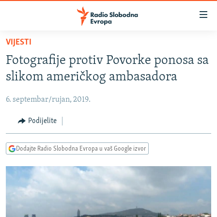
Dostupni
linkovi
Pređite
VIJESTI
na
VIJESTI
Fotografije protiv Povorke ponosa sa
glavni
BOSNA I HERCEGOVINA
sadržaj
slikom američkog ambasadora
SRBIJA
Pređite
na
6. septembar/rujan, 2019.
KOSOVO
glavnu
CRNA GORA
Podijelite
navigaciju
Pređite
VIZUELNO
na
Dodajte Radio Slobodna Evropa u vaš Google izvor
PODCASTI
VIDEO
pretragu
RAT U UKRAJINI
FOTOGALERIJE
KINA NA BALKANU
INFOGRAFIKE
RSE PRIČE IZ SVIJETA