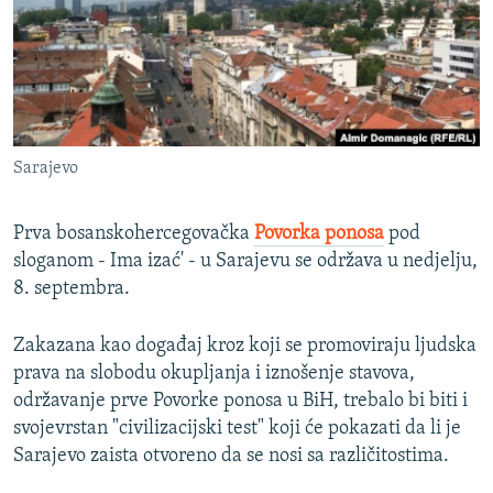
ISPRIČAJ MI
DNEVNO@RSE
SPECIJALI RSE
VIŠE OD NASLOVA
PRATITE NAS
Sarajevo
GENOCID U SREBRENICI
POPLAVE I KLIZIŠTA U BIH 2024.
Prva bosanskohercegovačka
Povorka ponosa
pod
TV LIBERTY
sloganom - Ima izać' - u Sarajevu se održava u nedjelju,
Sve RFE/RL stranice
8. septembra.
POST SCRIPTUM
MOJA EVROPA
Zakazana kao događaj kroz koji se promoviraju ljudska
prava na slobodu okupljanja i iznošenje stavova,
TRI DECENIJE OD RATA U BIH
održavanje prve Povorke ponosa u BiH, trebalo bi biti i
SVE KARTE DEJTONA
svojevrstan "civilizacijski test" koji će pokazati da li je
Sarajevo zaista otvoreno da se nosi sa različitostima.
NASTANAK I RASPAD JUGOSLAVIJE