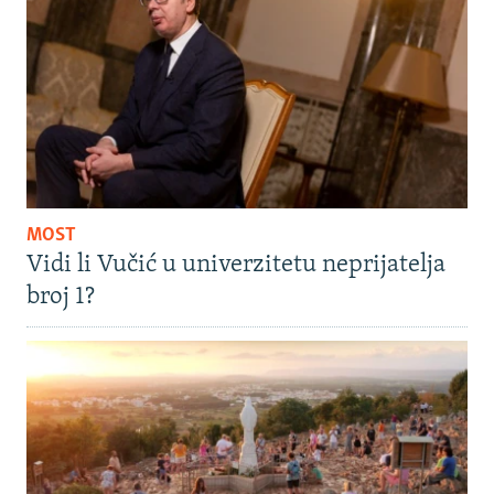
MOST
Vidi li Vučić u univerzitetu neprijatelja
broj 1?