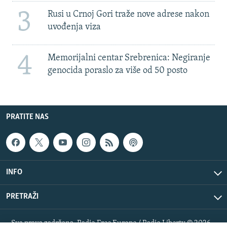
3
Rusi u Crnoj Gori traže nove adrese nakon
uvođenja viza
4
Memorijalni centar Srebrenica: Negiranje
genocida poraslo za više od 50 posto
PRATITE NAS
INFO
PRETRAŽI
Sva prava zadržana. Radio Free Europe / Radio Liberty © 2026