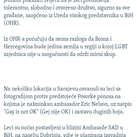
jednom pokazati svijetu da je BiH predstavlja
tolerantno, slobodno i otvoreno društvo, sigurno za sve
građane, saopćeno iz Ureda visokog predstavnika u BiH
(OHR).
Iz OHR-a poručuju da nema razloga da Bosna i
Hercegovina bude jedina zemlja u regiji u kojoj LGBT
zajednica nije u mogućnosti da održi mirni skup.
Na nekoliko lokacija u Sarajevu osvanuli su leci sa
fotografijom protiv predstojeće Povorke ponosa na
kojima je našminkan ambasador Eric Nelson, uz natpis
"Gay is not OK" (Gej nije OK) i zastavu duginih boja.
Leci su noćas postavljeni u blizini Ambasade SAD u
BiH, na naselju Dobrinja, gdje je planirana izgradnja