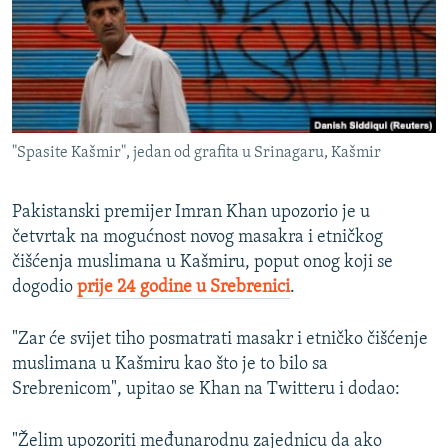
ISPRIČAJ MI
DNEVNO@RSE
SPECIJALI RSE
VIŠE OD NASLOVA
PRATITE NAS
"Spasite Kašmir", jedan od grafita u Srinagaru, Kašmir
GENOCID U SREBRENICI
POPLAVE I KLIZIŠTA U BIH 2024.
Pakistanski premijer Imran Khan upozorio je u
TV LIBERTY
četvrtak na mogućnost novog masakra i etničkog
Sve RFE/RL stranice
čišćenja muslimana u Kašmiru, poput onog koji se
POST SCRIPTUM
dogodio
prije 24 godine u Srebrenici
.
MOJA EVROPA
"Zar će svijet tiho posmatrati masakr i etničko čišćenje
TRI DECENIJE OD RATA U BIH
muslimana u Kašmiru kao što je to bilo sa
SVE KARTE DEJTONA
Srebrenicom", upitao se Khan na Twitteru i dodao:
NASTANAK I RASPAD JUGOSLAVIJE
"Želim upozoriti međunarodnu zajednicu da ako