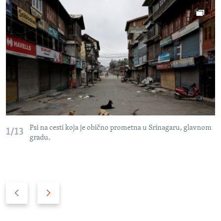
Psi na cesti koja je obično prometna u Srinagaru, glavnom
1/13
gradu.
P
N
r
a
e
r