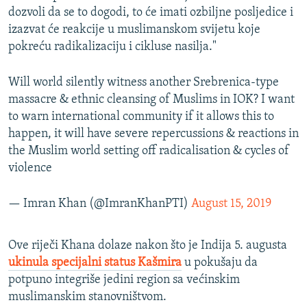
dozvoli da se to dogodi, to će imati ozbiljne posljedice i
izazvat će reakcije u muslimanskom svijetu koje
pokreću radikalizaciju i cikluse nasilja."
Will world silently witness another Srebrenica-type
massacre & ethnic cleansing of Muslims in IOK? I want
to warn international community if it allows this to
happen, it will have severe repercussions & reactions in
the Muslim world setting off radicalisation & cycles of
violence
— Imran Khan (@ImranKhanPTI)
August 15, 2019
​Ove riječi Khana dolaze nakon što je Indija 5. augusta
ukinula specijalni status Kašmira
u pokušaju da
potpuno integriše jedini region sa većinskim
muslimanskim stanovništvom.