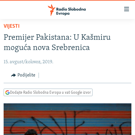
Dostupni
linkovi
Pređite
VIJESTI
na
VIJESTI
Premijer Pakistana: U Kašmiru
glavni
BOSNA I HERCEGOVINA
sadržaj
moguća nova Srebrenica
SRBIJA
Pređite
na
15. avgust/kolovoz, 2019.
KOSOVO
glavnu
CRNA GORA
Podijelite
navigaciju
Pređite
VIZUELNO
na
Dodajte Radio Slobodna Evropa u vaš Google izvor
PODCASTI
VIDEO
pretragu
RAT U UKRAJINI
FOTOGALERIJE
KINA NA BALKANU
INFOGRAFIKE
RSE PRIČE IZ SVIJETA