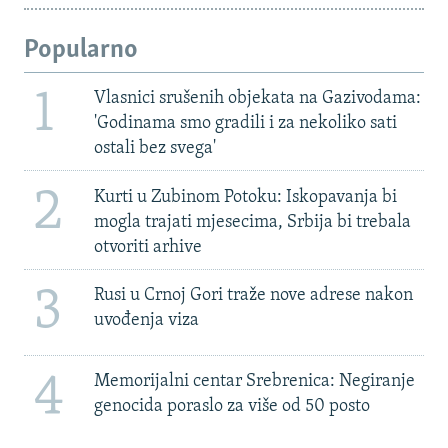
Popularno
1
Vlasnici srušenih objekata na Gazivodama:
'Godinama smo gradili i za nekoliko sati
ostali bez svega'
2
Kurti u Zubinom Potoku: Iskopavanja bi
mogla trajati mjesecima, Srbija bi trebala
otvoriti arhive
3
Rusi u Crnoj Gori traže nove adrese nakon
uvođenja viza
4
Memorijalni centar Srebrenica: Negiranje
genocida poraslo za više od 50 posto