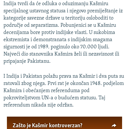
t
e
Indija tvrdi da će odluka o oduzimanju Kašmiru
h
d
specijalnog ustavnog statusa i njegovo premiještanje iz
o
n
kategorije savezne države u teritoriju osloboditi to
d
i
područje od separatizma. Pobunjenici se u Kašmiru
n
s
decenijama bore protiv indijske vlasti. U sukobima
i
l
ekstremista i demonstranata s indijskim snagama
s
a
sigurnosti je od 1989. poginulo oko 70.000 ljudi.
l
j
Najveći dio stanovnika Kašmira želi ili nezavisnost ili
a
d
pripajanje Pakistanu.
j
d
I Indija i Pakistan polažu prava na Kašmir i dva puta su
ratovali zbog njega. Prvi rat je okončan 1948. podjelom
Kašmira i obećanjem referenduma pod
pokroviteljstvom UN-a o budućem statusu. Taj
referendum nikada nije održan.
Zašto je Kašmir kontroverzan?