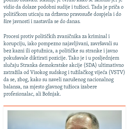
podnio ostavku. Kasnije je tvrdio kako se sklonio jer je
vidio da dolaze podobni sudije i tužioci. Tada je priča o
političkom uticaju na državno pravosuđe dospjela i do
šire javnosti i nastavila se do danas.
Procesi protiv političkih zvaničnika za kriminal i
korupciju, iako pompezno najavljivani, završavali su
bez kazni ili optužnica, a političke su stranke i javno
pokušavale diktirati pozicije. Tako je i u posljednjem
slučaju Stranka demokratske akcije (SDA) ultimativno
zatražila od Visokog sudskog i tužilačkog vijeća (VSTV)
da se, zbog, kako su naveli narušenog nacionalnog
balansa, na mjesto glavnog tužioca izabere
profesionalac, ali Bošnjak.