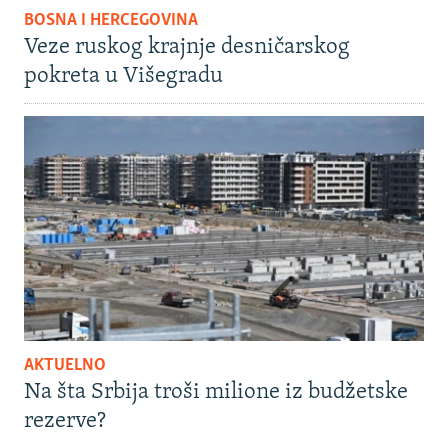
BOSNA I HERCEGOVINA
Veze ruskog krajnje desničarskog
pokreta u Višegradu
AKTUELNO
Na šta Srbija troši milione iz budžetske
rezerve?