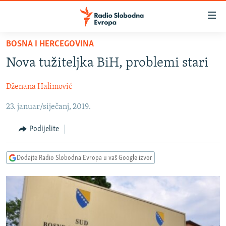
Dostupni
linkovi
Pređite
BOSNA I HERCEGOVINA
na
VIJESTI
Nova tužiteljka BiH, problemi stari
glavni
BOSNA I HERCEGOVINA
sadržaj
Dženana Halimović
SRBIJA
Pređite
na
23. januar/siječanj, 2019.
KOSOVO
glavnu
CRNA GORA
navigaciju
Podijelite
Pređite
VIZUELNO
na
Dodajte Radio Slobodna Evropa u vaš Google izvor
PODCASTI
VIDEO
pretragu
RAT U UKRAJINI
FOTOGALERIJE
KINA NA BALKANU
INFOGRAFIKE
RSE PRIČE IZ SVIJETA