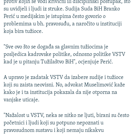
protiv kojih se vodi krivični ili disciplinski postupak, što
su uvidjeli i ljudi iz struke. Sudija Suda BiH Branko
Perić u medijskim je istupima često govorio o
problemima u bh. pravosuđu, a naročito u instituciji
koja bira tužioce.
"Sve ovo što se događa sa glavnim tužiocima je
posljedica kadrovske politike, odnosno politike VSTV
kad je u pitanju Tužilaštvo BiH", ocjenjuje Perić.
A upravo je zadatak VSTV da izabere sudije i tužioce
koji su zaista neovisni. No, advokat Muselimović kaže
kako je i ta institucija pokazala da nije otporna na
vanjske uticaje.
"Nažalost u VSTV, neka se nitko ne ljuti, birani su često
početnici i ljudi koji su potpuno nepoznati u
pravosudnom sustavu i koji nemaju nikakvu