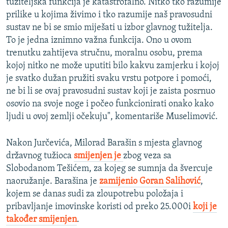
tužiteljska funkcija je katastrofalno. Nitko tko razumije
prilike u kojima živimo i tko razumije naš pravosudni
sustav ne bi se smio miješati u izbor glavnog tužitelja.
To je jedna iznimno važna funkcija. Ono u ovom
trenutku zahtijeva stručnu, moralnu osobu, prema
kojoj nitko ne može uputiti bilo kakvu zamjerku i kojoj
je svatko dužan pružiti svaku vrstu potpore i pomoći,
ne bi li se ovaj pravosudni sustav koji je zaista posrnuo
osovio na svoje noge i počeo funkcionirati onako kako
ljudi u ovoj zemlji očekuju", komentariše Muselimović.
Nakon Jurčevića, Milorad Barašin s mjesta glavnog
državnog tužioca
smijenjen je
zbog veza sa
Slobodanom Tešićem, za kojeg se sumnja da švercuje
naoružanje. Barašina je
zamijenio Goran Salihović
,
kojem se danas sudi za zloupotrebu položaja i
pribavljanje imovinske koristi od preko 25.000i
koji je
također smijenjen
.