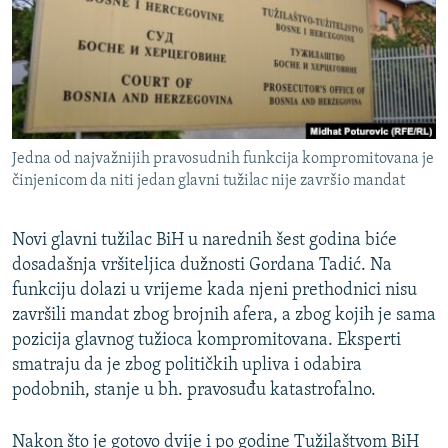
ISPRIČAJ MI
DNEVNO@RSE
SPECIJALI RSE
VIŠE OD NASLOVA
PRATITE NAS
Jedna od najvažnijih pravosudnih funkcija kompromitovana je
GENOCID U SREBRENICI
činjenicom da niti jedan glavni tužilac nije završio mandat
POPLAVE I KLIZIŠTA U BIH 2024.
TV LIBERTY
Sve RFE/RL stranice
Novi glavni tužilac BiH u narednih šest godina biće
dosadašnja vršiteljica dužnosti Gordana Tadić. Na
POST SCRIPTUM
funkciju dolazi u vrijeme kada njeni prethodnici nisu
MOJA EVROPA
završili mandat zbog brojnih afera, a zbog kojih je sama
pozicija glavnog tužioca kompromitovana. Eksperti
TRI DECENIJE OD RATA U BIH
smatraju da je zbog političkih upliva i odabira
SVE KARTE DEJTONA
podobnih, stanje u bh. pravosuđu katastrofalno.
NASTANAK I RASPAD JUGOSLAVIJE
Nakon što je gotovo dvije i po godine Tužilaštvom BiH