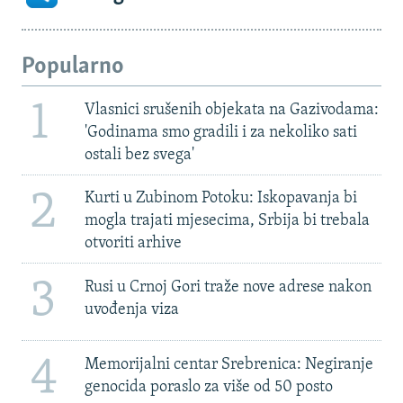
Popularno
1
Vlasnici srušenih objekata na Gazivodama:
'Godinama smo gradili i za nekoliko sati
ostali bez svega'
2
Kurti u Zubinom Potoku: Iskopavanja bi
mogla trajati mjesecima, Srbija bi trebala
otvoriti arhive
3
Rusi u Crnoj Gori traže nove adrese nakon
uvođenja viza
4
Memorijalni centar Srebrenica: Negiranje
genocida poraslo za više od 50 posto