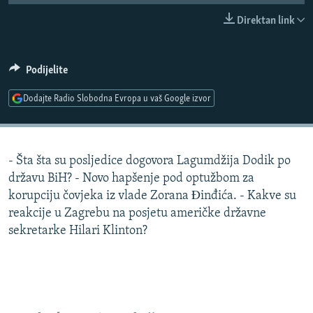
ISPRIČAJ MI
Direktan link
DNEVNO@RSE
SPECIJALI RSE
Podijelite
VIŠE OD NASLOVA
Dodajte Radio Slobodna Evropa u vaš Google izvor
PRATITE NAS
GENOCID U SREBRENICI
POPLAVE I KLIZIŠTA U BIH 2024.
- Šta šta su posljedice dogovora Lagumdžija Dodik po
TV LIBERTY
Sve RFE/RL stranice
državu BiH? - Novo hapšenje pod optužbom za
POST SCRIPTUM
korupciju čovjeka iz vlade Zorana Ðinđića. - Kakve su
reakcije u Zagrebu na posjetu američke državne
MOJA EVROPA
sekretarke Hilari Klinton?
TRI DECENIJE OD RATA U BIH
SVE KARTE DEJTONA
NASTANAK I RASPAD JUGOSLAVIJE