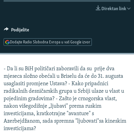
ISPRIČAJ MI
Direktan link
DNEVNO@RSE
SPECIJALI RSE
Podijelite
VIŠE OD NASLOVA
Dodajte Radio Slobodna Evropa u vaš Google izvor
PRATITE NAS
GENOCID U SREBRENICI
POPLAVE I KLIZIŠTA U BIH 2024.
- Da li su BiH političari zaboravili da su prije dva
TV LIBERTY
Sve RFE/RL stranice
mjeseca složno obećali u Briselu da će do 31. augusta
POST SCRIPTUM
usaglasiti promjene Ustava? - Kako pripadnici
radikalnih desničarskih grupa u Srbiji ulaze u vlast u
MOJA EVROPA
pojedinim gradovima? - Zašto je crnogorska vlast,
TRI DECENIJE OD RATA U BIH
nakon višegodišnje „ljubavi" prema ruskim
SVE KARTE DEJTONA
investicijama, kratkotrajne "avanture" s
Azerbejdžanom, sada spremna "ljubovati"sa kineskim
NASTANAK I RASPAD JUGOSLAVIJE
investicijama?